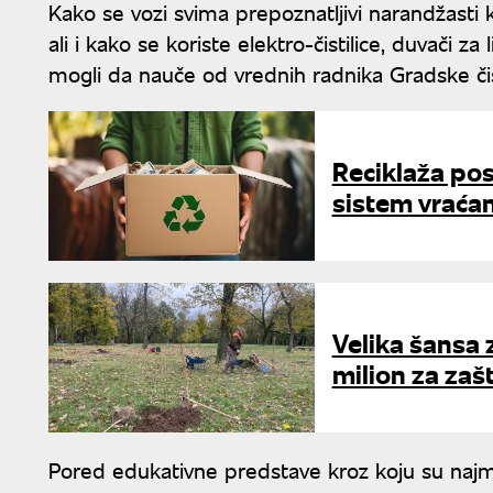
Kako se vozi svima prepoznatljivi narandžasti 
ali i kako se koriste elektro-čistilice, duvači z
mogli da nauče od vrednih radnika Gradske či
Reciklaža pos
sistem vraćan
Velika šansa 
milion za zašt
Pored edukativne predstave kroz koju su najmlađ