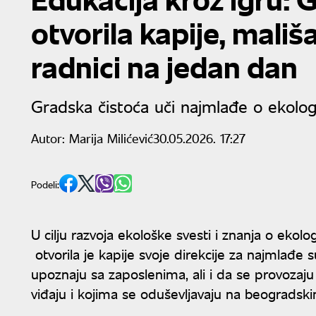
otvorila kapije, mali
radnici na jedan dan
Gradska čistoća uči najmlađe o ekologi
Autor:
Marija Milićević
30.05.2026. 17:27
Podeli:
U cilju razvoja ekološke svesti i znanja o ekolog
otvorila je kapije svoje direkcije za najmlađe s
upoznaju sa zaposlenima, ali i da se provozaj
viđaju i kojima se oduševljavaju na beogradsk