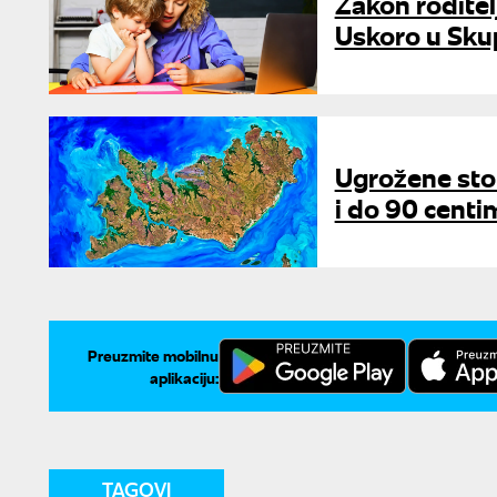
Zakon roditel
Uskoro u Skup
Ugrožene stot
i do 90 centim
Preuzmite mobilnu
aplikaciju:
TAGOVI