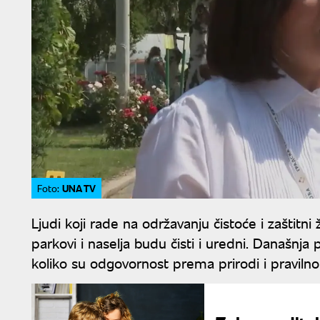
UNA TV
Foto:
Ljudi koji rade na održavanju čistoće i zaštitn
parkovi i naselja budu čisti i uredni. Današn
koliko su odgovornost prema prirodi i praviln