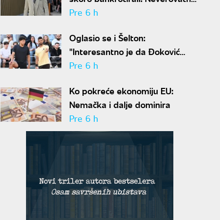
ispovest Meta Dejmona o paklu
Pre 6 h
kroz koji je prošao
Oglasio se i Šelton:
"Interesantno je da Đoković
predlaže skraćenje mečeva..."
Pre 6 h
Ko pokreće ekonomiju EU:
Nemačka i dalje dominira
Pre 6 h