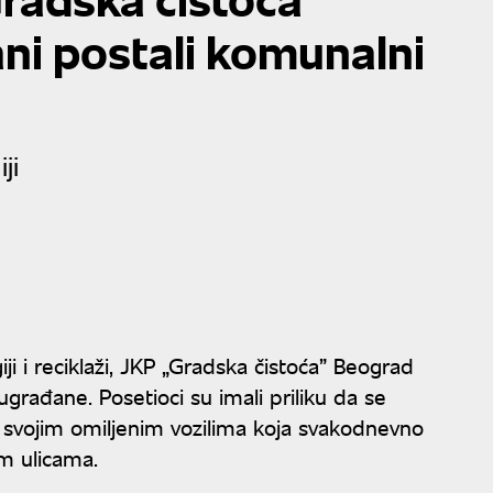
šani postali komunalni
ji
iji i reciklaži, JKP „Gradska čistoća” Beograd
ugrađane. Posetioci su imali priliku da se
u svojim omiljenim vozilima koja svakodnevno
im ulicama.