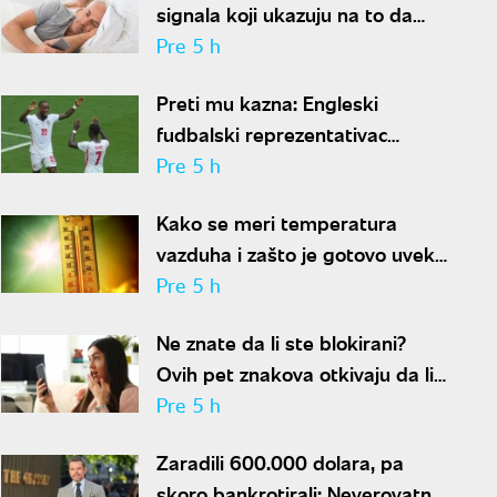
signala koji ukazuju na to da
partner krije aferu
Pre 5 h
Preti mu kazna: Engleski
fudbalski reprezentativac
optužen za napad u noćnom
Pre 5 h
klubu
Kako se meri temperatura
vazduha i zašto je gotovo uvek
niža od one koju pokazuju naši
Pre 5 h
termometri
Ne znate da li ste blokirani?
Ovih pet znakova otkivaju da li
se nalazite na nečijoj "crnoj listi"
Pre 5 h
Zaradili 600.000 dolara, pa
skoro bankrotirali: Neverovatna