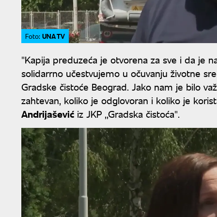
UNA TV
Foto:
"Kapija preduzeća je otvorena za sve i da je 
solidarrno učestvujemo u očuvanju životne sr
Gradske čistoće Beograd. Jako nam je bilo važn
zahtevan, koliko je odglovoran i koliko je koris
Andrijašević
iz JKP ,,Gradska čistoća".