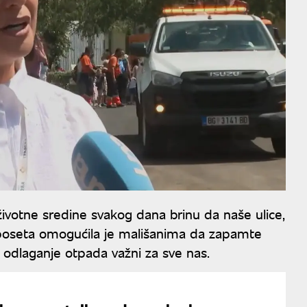
i životne sredine svakog dana brinu da naše ulice,
ja poseta omogućila je mališanima da zapamte
o odlaganje otpada važni za sve nas.