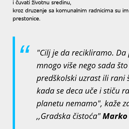
i čuvati životnu sredinu,
kroz druzenje sa komunalnim radnicima su imali 
prestonice.
"Cilj je da recikliramo. 
mnogo više nego sada što 
predškolski uzrast ili rani 
kada se deca uče i stiču r
planetu nemamo", kaže z
,,Gradska čistoća"
Marko 