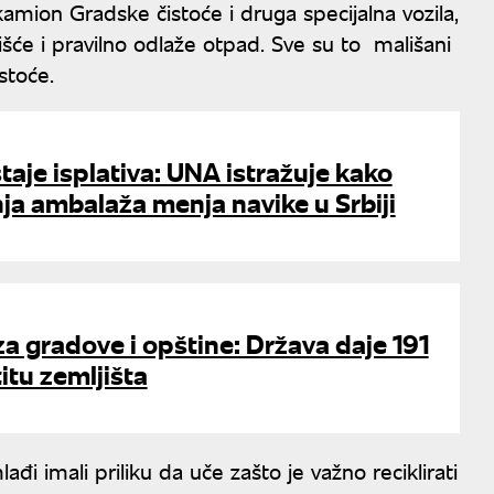
kamion Gradske čistoće i druga specijalna vozila,
a lišće i pravilno odlaže otpad. Sve su to mališani
stoće.
taje isplativa: UNA istražuje kako
ja ambalaža menja navike u Srbiji
za gradove i opštine: Država daje 191
itu zemljišta
i imali priliku da uče zašto je važno reciklirati