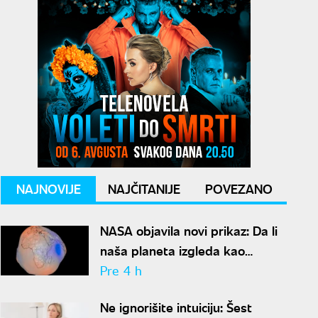
NAJNOVIJE
NAJČITANIJE
POVEZANO
NASA objavila novi prikaz: Da li
naša planeta izgleda kao
krompir ili kao plavi kliker?
Pre 4 h
Ne ignorišite intuiciju: Šest