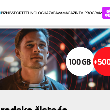
I
BIZNIS
SPORT
TEHNOLOGIJA
ZABAVA
MAGAZIN
TV PROGRAM
Gradska čistoća