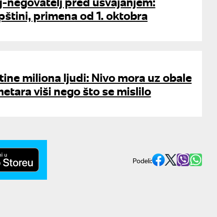
j-negovatelj pred usvajanjem:
štini, primena od 1. oktobra
ine miliona ljudi: Nivo mora uz obale
etara viši nego što se mislilo
Podeli: