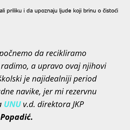
priliku i da upoznaju ljude koji brinu o čistoći
Da počnemo da recikliramo
radimo, a upravo ovaj njihovi
školski je najidealniji period
adne navike, jer mi rezervnu
a
UNU
v.d. direktora JKP
Popadić.