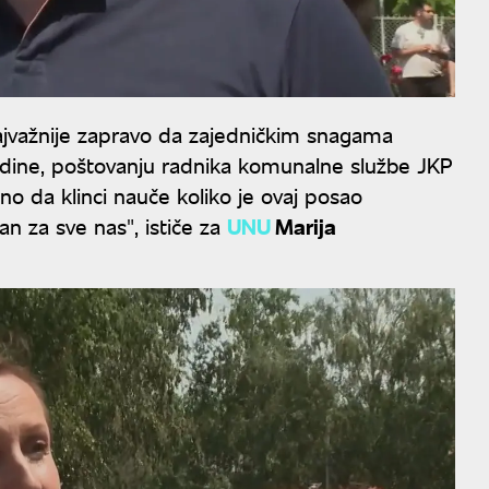
najvažnije zapravo da zajedničkim snagama
edine, poštovanju radnika komunalne službe JKP
o da klinci nauče koliko je ovaj posao
tan za sve nas", ističe za
UNU
Marija