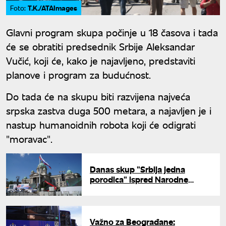
T.K./ATAImages
Foto:
Glavni program skupa počinje u 18 časova i tada
će se obratiti predsednik Srbije Aleksandar
Vučić, koji će, kako je najavljeno, predstaviti
planove i program za budućnost.
Do tada će na skupu biti razvijena najveća
srpska zastva duga 500 metara, a najavljen je i
nastup humanoidnih robota koji će odigrati
"moravac".
Danas skup "Srbija jedna
porodica" ispred Narodne
skupštine u Beogradu:
Objavljena satnica programa
Važno za Beograđane: