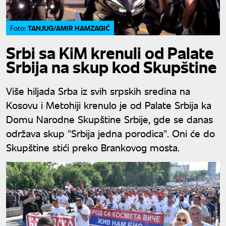
TANJUG/AMIR HAMZAGIĆ
Foto:
Srbi sa KiM krenuli od Palate
Srbija na skup kod Skupštine
Više hiljada Srba iz svih srpskih sredina na
Kosovu i Metohiji krenulo je od Palate Srbija ka
Domu Narodne Skupštine Srbije, gde se danas
održava skup "Srbija jedna porodica". Oni će do
Skupštine stići preko Brankovog mosta.