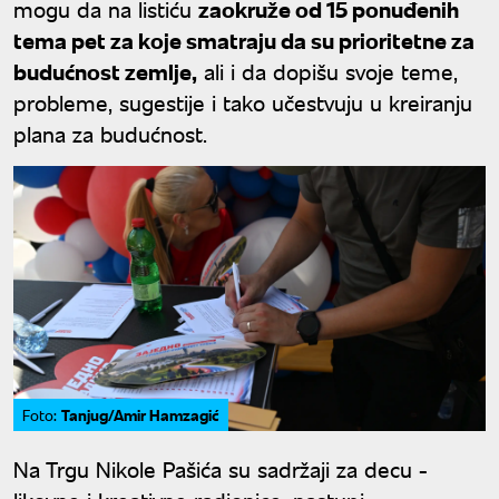
mogu da na listiću
zaokruže od 15 ponuđenih
tema pet za koje smatraju da su prioritetne za
budućnost zemlje,
ali i da dopišu svoje teme,
probleme, sugestije i tako učestvuju u kreiranju
plana za budućnost.
Tanjug/Amir Hamzagić
Foto:
Na Trgu Nikole Pašića su sadržaji za decu -