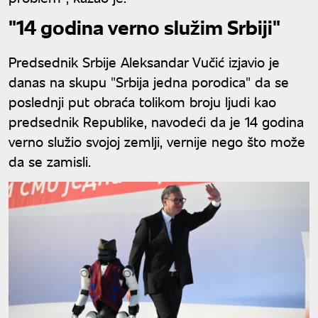
"14 godina verno služim Srbiji"
Predsednik Srbije Aleksandar Vučić izjavio je
danas na skupu "Srbija jedna porodica" da se
poslednji put obraća tolikom broju ljudi kao
predsednik Republike, navodeći da je 14 godina
verno služio svojoj zemlji, vernije nego što može
da se zamisli.