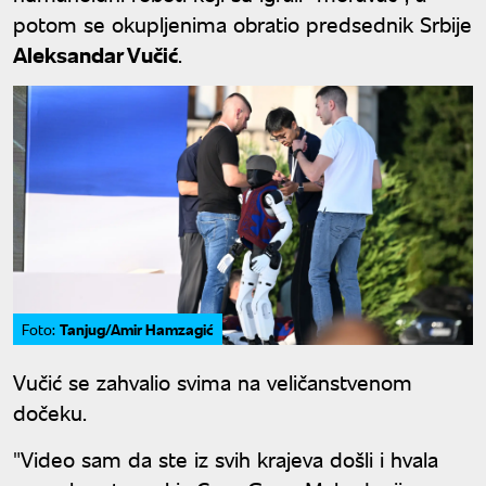
potom se okupljenima obratio predsednik Srbije
Aleksandar Vučić
.
Tanjug/Amir Hamzagić
Foto:
Vučić se zahvalio svima na veličanstvenom
dočeku.
"Video sam da ste iz svih krajeva došli i hvala