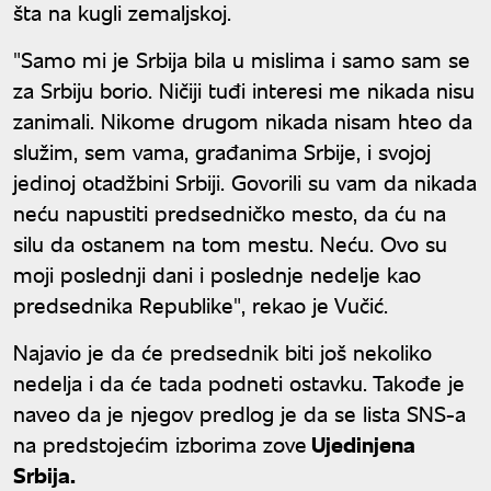
šta na kugli zemaljskoj.
"Samo mi je Srbija bila u mislima i samo sam se
za Srbiju borio. Ničiji tuđi interesi me nikada nisu
zanimali. Nikome drugom nikada nisam hteo da
služim, sem vama, građanima Srbije, i svojoj
jedinoj otadžbini Srbiji. Govorili su vam da nikada
neću napustiti predsedničko mesto, da ću na
silu da ostanem na tom mestu. Neću. Ovo su
moji poslednji dani i poslednje nedelje kao
predsednika Republike", rekao je Vučić.
Najavio je da će predsednik biti još nekoliko
nedelja i da će tada podneti ostavku. Takođe je
naveo da je njegov predlog je da se lista SNS-a
na predstojećim izborima zove
Ujedinjena
Srbija.