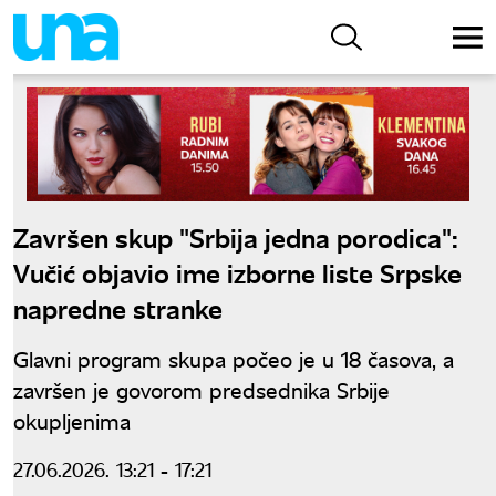
Završen skup "Srbija jedna porodica":
Vučić objavio ime izborne liste Srpske
napredne stranke
Glavni program skupa počeo je u 18 časova, a
završen je govorom predsednika Srbije
okupljenima
27.06.2026. 13:21
- 17:21