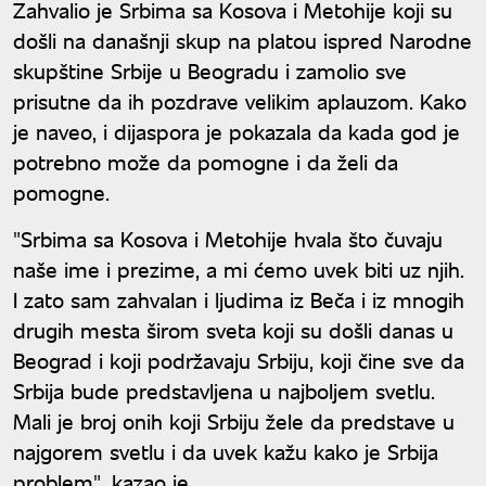
Zahvalio je Srbima sa Kosova i Metohije koji su
došli na današnji skup na platou ispred Narodne
skupštine Srbije u Beogradu i zamolio sve
prisutne da ih pozdrave velikim aplauzom. Kako
je naveo, i dijaspora je pokazala da kada god je
potrebno može da pomogne i da želi da
pomogne.
"Srbima sa Kosova i Metohije hvala što čuvaju
naše ime i prezime, a mi ćemo uvek biti uz njih.
I zato sam zahvalan i ljudima iz Beča i iz mnogih
drugih mesta širom sveta koji su došli danas u
Beograd i koji podržavaju Srbiju, koji čine sve da
Srbija bude predstavljena u najboljem svetlu.
Mali je broj onih koji Srbiju žele da predstave u
najgorem svetlu i da uvek kažu kako je Srbija
problem", kazao je.