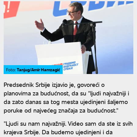
Tanjug/Amir Hamzagić
Foto:
Predsednik Srbije izjavio je, govoreći o
planovima za budućnost, da su "ljudi najvažniji i
da zato danas sa tog mesta ujedinjeni šaljemo
poruke od najvećeg značaja za budućnost."
"Ljudi su nam najvažniji. Video sam da ste iz svih
krajeva Srbije. Da budemo ujedinjeni i da