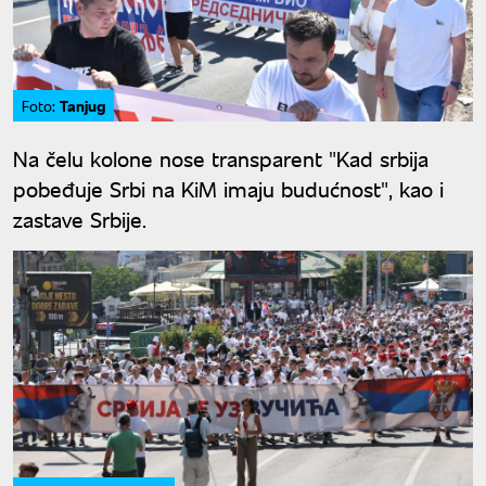
Tanjug
Foto:
Na čelu kolone nose transparent "Kad srbija
pobeđuje Srbi na KiM imaju budućnost", kao i
zastave Srbije.