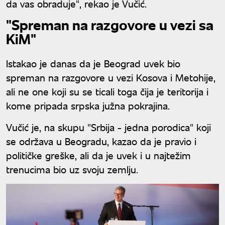
da vas obraduje", rekao je Vučić.
"Spreman na razgovore u vezi sa
KiM"
Istakao je danas da je Beograd uvek bio
spreman na razgovore u vezi Kosova i Metohije,
ali ne one koji su se ticali toga čija je teritorija i
kome pripada srpska južna pokrajina.
Vučić je, na skupu "Srbija - jedna porodica" koji
se održava u Beogradu, kazao da je pravio i
političke greške, ali da je uvek i u najtežim
trenucima bio uz svoju zemlju.