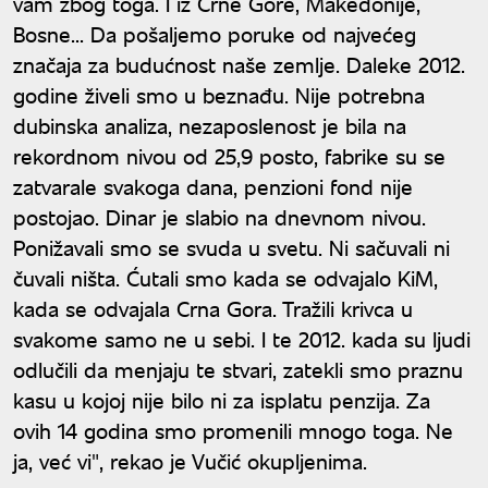
vam zbog toga. I iz Crne Gore, Makedonije,
Bosne... Da pošaljemo poruke od najvećeg
značaja za budućnost naše zemlje. Daleke 2012.
godine živeli smo u beznađu. Nije potrebna
dubinska analiza, nezaposlenost je bila na
rekordnom nivou od 25,9 posto, fabrike su se
zatvarale svakoga dana, penzioni fond nije
postojao. Dinar je slabio na dnevnom nivou.
Ponižavali smo se svuda u svetu. Ni sačuvali ni
čuvali ništa. Ćutali smo kada se odvajalo KiM,
kada se odvajala Crna Gora. Tražili krivca u
svakome samo ne u sebi. I te 2012. kada su ljudi
odlučili da menjaju te stvari, zatekli smo praznu
kasu u kojoj nije bilo ni za isplatu penzija. Za
ovih 14 godina smo promenili mnogo toga. Ne
ja, već vi", rekao je Vučić okupljenima.