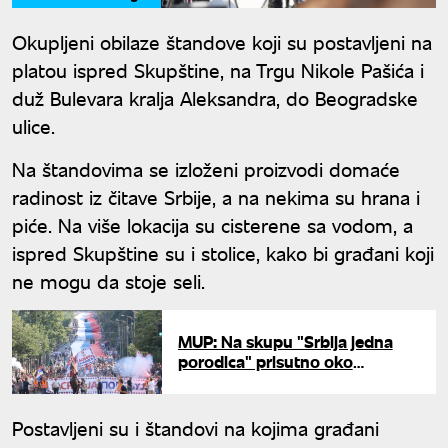
Okupljeni obilaze štandove koji su postavljeni na
platou ispred Skupštine, na Trgu Nikole Pašića i
duž Bulevara kralja Aleksandra, do Beogradske
ulice.
Na štandovima se izloženi proizvodi domaće
radinost iz čitave Srbije, a na nekima su hrana i
piće. Na više lokacija su cisterene sa vodom, a
ispred Skupštine su i stolice, kako bi građani koji
ne mogu da stoje seli.
MUP: Na skupu "Srbija jedna
porodica" prisutno oko
207.000 građana
Postavljeni su i štandovi na kojima građani