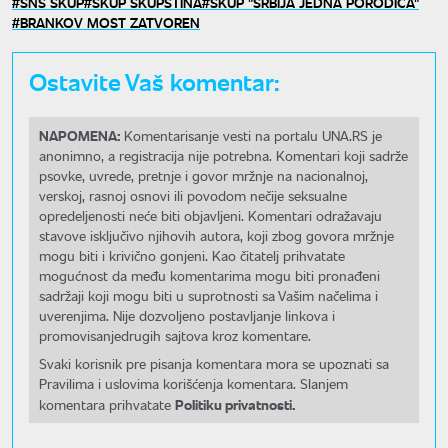
SNS SKUP
SKUP SKUPŠTINA
SKUP "SRBIJA JEDNA PORODICA"
BRANKOV MOST ZATVOREN
Ostavite Vaš komentar:
NAPOMENA:
Komentarisanje vesti na portalu UNA.RS je
anonimno, a registracija nije potrebna. Komentari koji sadrže
psovke, uvrede, pretnje i govor mržnje na nacionalnoj,
verskoj, rasnoj osnovi ili povodom nečije seksualne
opredeljenosti neće biti objavljeni. Komentari odražavaju
stavove isključivo njihovih autora, koji zbog govora mržnje
mogu biti i krivično gonjeni. Kao čitatelj prihvatate
mogućnost da među komentarima mogu biti pronađeni
sadržaji koji mogu biti u suprotnosti sa Vašim načelima i
uverenjima. Nije dozvoljeno postavljanje linkova i
promovisanjedrugih sajtova kroz komentare.
Svaki korisnik pre pisanja komentara mora se upoznati sa
Pravilima i uslovima korišćenja komentara. Slanjem
Politiku privatnosti.
komentara prihvatate