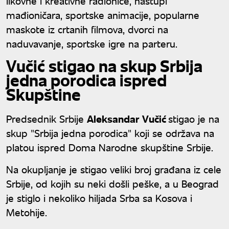
likovne i kreativne radionice, nastupi
mađioničara, sportske animacije, popularne
maskote iz crtanih filmova, dvorci na
naduvavanje, sportske igre na parteru.
Vučić stigao na skup Srbija
jedna porodica ispred
Skupštine
Predsednik Srbije
Aleksandar
Vučić
stigao je na
skup "Srbija jedna porodica" koji se održava na
platou ispred Doma Narodne skupštine Srbije.
Na okupljanje je stigao veliki broj građana iz cele
Srbije, od kojih su neki došli peške, a u Beograd
je stiglo i nekoliko hiljada Srba sa Kosova i
Metohije.