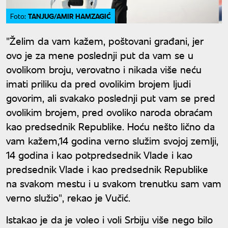
TANJUG/AMIR HAMZAGIĆ
Foto:
"Želim da vam kažem, poštovani građani, jer
ovo je za mene poslednji put da vam se u
ovolikom broju, verovatno i nikada više neću
imati priliku da pred ovolikim brojem ljudi
govorim, ali svakako poslednji put vam se pred
ovolikim brojem, pred ovoliko naroda obraćam
kao predsednik Republike. Hoću nešto lično da
vam kažem,14 godina verno služim svojoj zemlji,
14 godina i kao potpredsednik Vlade i kao
predsednik Vlade i kao predsednik Republike
na svakom mestu i u svakom trenutku sam vam
verno služio", rekao je Vučić.
Istakao je da je voleo i voli Srbiju više nego bilo