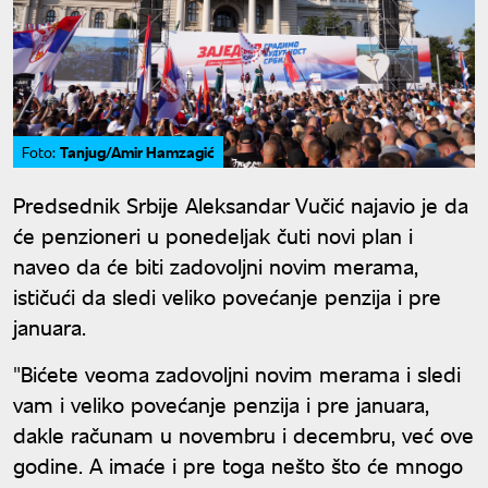
Tanjug/Amir Hamzagić
Foto:
Predsednik Srbije Aleksandar Vučić najavio je da
će penzioneri u ponedeljak čuti novi plan i
naveo da će biti zadovoljni novim merama,
ističući da sledi veliko povećanje penzija i pre
januara.
"Bićete veoma zadovoljni novim merama i sledi
vam i veliko povećanje penzija i pre januara,
dakle računam u novembru i decembru, već ove
godine. A imaće i pre toga nešto što će mnogo