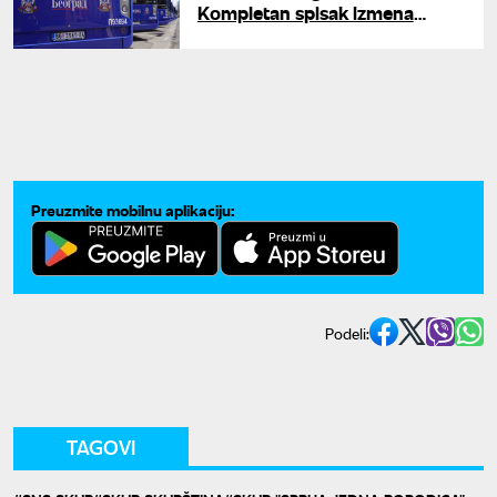
Kompletan spisak izmena
gradskog prevoza zbog
manifestacije u centru grada
Preuzmite mobilnu aplikaciju:
Podeli:
TAGOVI