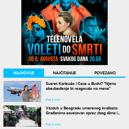
NAJNOVIJE
NAJČITANIJE
POVEZANO
Susret Karleuše i Cece u Budvi? "Njeno
obezbeđenje bi reagovalo na mene"
Pre 1 min
Vazduh u Beogradu umerenog kvaliteta:
Građanima savetovan oprez zbog dima i
povišenog ozona
Pre 4 min