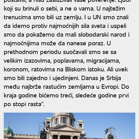
koji su brinuli o sebi, a ne o vama. U najtežim
trenucima smo bili uz zemlju. I u UN smo znali
da idemo protiv najmoćnijih sila sveta i uspeli
smo da pokažemo da mali slobodarski narod i
najmoćnijima može da nanese poraz. U
prethodnom periodu suočavali smo se sa
velikim izazovima, poplavama, migracijama,
koronom, ratovima na Bliskom istoku. Ali uvek
smo bili zajedno i ujedinjeni. Danas je Srbija
među najbrže rastućim zemljama u Evropi. Do
kraja godine bićemo treći, sledeće godine prvi
po stopi rasta".