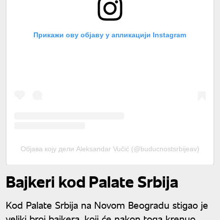
Прикажи ову објаву у апликацији Instagram
Објава коју дели Aleksandar Vučić (@buducnostsrbijeav)
Bajkeri kod Palate Srbija
Kod Palate Srbija na Novom Beogradu stigao je
veliki broj bajkera, koji će nakon toga krenuo