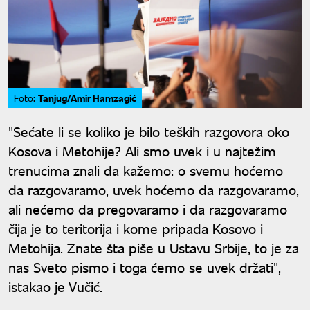
Tanjug/Amir Hamzagić
Foto:
"Sećate li se koliko je bilo teških razgovora oko
Kosova i Metohije? Ali smo uvek i u najtežim
trenucima znali da kažemo: o svemu hoćemo
da razgovaramo, uvek hoćemo da razgovaramo,
ali nećemo da pregovaramo i da razgovaramo
čija je to teritorija i kome pripada Kosovo i
Metohija. Znate šta piše u Ustavu Srbije, to je za
nas Sveto pismo i toga ćemo se uvek držati",
istakao je Vučić.