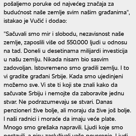
pošaljemo poruke od najvećeg značaja za
budućnost naše zemlje svim našim građanima",
istakao je Vučić i dodao:
"Sačuvali smo mir i slobodu, nezavisnost naše
zemlje, zaposlili više od 550.000 ljudi u odnosu
na tad. Doneli u desetinama milijardi investicija
u našu zemlju. Nikada nisam bio sasvim
zadovoljan. Istovremeno smo gradili zemlju. I to
vi gradite građani Srbije. Kada smo ujedinjeni
možemo sve. Vi ste ti koji ste znali kako da
sačuvate Srbiju i nemojte da zaboravite jednu
stvar. Ne podrazumevaju se stvari. Danas
penzioneri žive bolje, ali moraju da žive još bolje.
I naši radnici i moraće da imaju veće plate.
Mnogo smo grešaka napravili. Ljudi koje smo
postavili, a nisu zasluživali vaše poverenje. Ljudi