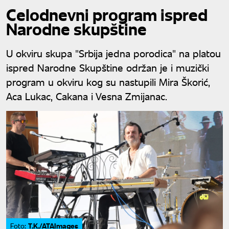
Celodnevni program ispred
Narodne skupštine
U okviru skupa "Srbija jedna porodica" na platou
ispred Narodne Skupštine održan je i muzički
program u okviru kog su nastupili Mira Škorić,
Aca Lukac, Cakana i Vesna Zmijanac.
T.K./ATAImages
Foto: