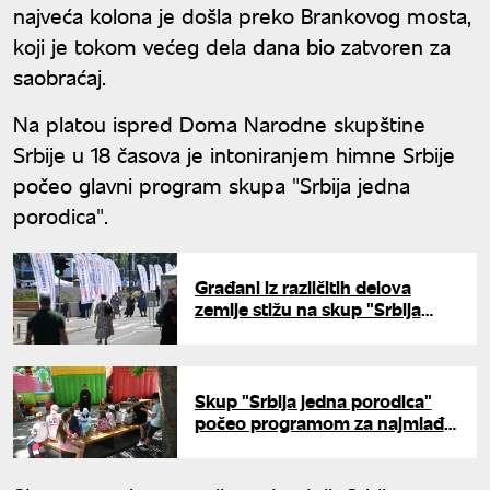
najveća kolona je došla preko Brankovog mosta,
koji je tokom većeg dela dana bio zatvoren za
saobraćaj.
Na platou ispred Doma Narodne skupštine
Srbije u 18 časova je intoniranjem himne Srbije
počeo glavni program skupa "Srbija jedna
porodica".
Građani iz različitih delova
zemlje stižu na skup "Srbija
jedna porodica" u Beogradu
Skup "Srbija jedna porodica"
počeo programom za najmlađe:
Glavni deo od 18 časova