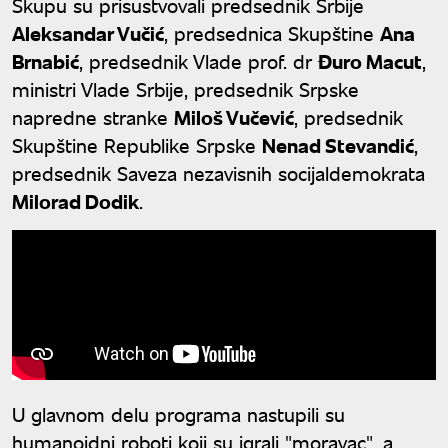
Skupu su prisustvovali predsednik Srbije
Aleksandar Vučić
, predsednica Skupštine
Ana
Brnabić
, predsednik Vlade prof. dr
Đuro Macut
,
ministri Vlade Srbije, predsednik Srpske
napredne stranke
Miloš Vučević
, predsednik
Skupštine Republike Srpske
Nenad Stevandić
,
predsednik Saveza nezavisnih socijaldemokrata
Milorad Dodik
.
U glavnom delu programa nastupili su
humanoidni roboti koji su igrali "moravac", a