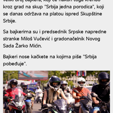
kroz grad na skup "Srbija jedna porodica", koji
se danas održava na platou ispred Skupštine
Srbije.
Sa bajkerima su i predsednik Srpske napredne
stranke Miloš Vučević i gradonačelnik Novog
Sada Žarko Mićin.
Bajkeri nose kačkete na kojima piše "Srbija
pobeđuje".