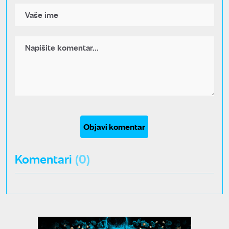
Objavi komentar
Komentari
(0)