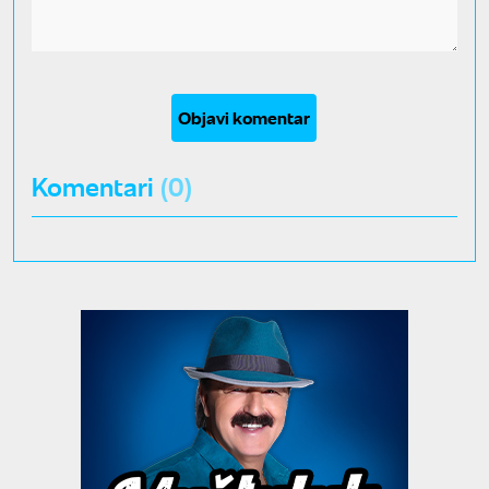
Objavi komentar
Komentari
(0)