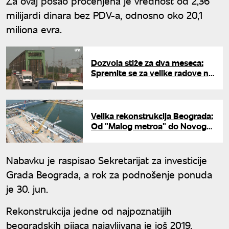
Za ovaj posao procenjena je vrednost od 2,36
milijardi dinara bez PDV-a, odnosno oko 20,1
miliona evra.
Dozvola stiže za dva meseca:
Spremite se za velike radove na
Pančevačkom mostu, menja se
izgled prilaza
Velika rekonstrukcija Beograda:
Od "Malog metroa" do Novog
savskog mosta i tunela,
pogledajte šta se sve gradi
Nabavku je raspisao Sekretarijat za investicije
Grada Beograda, a rok za podnošenje ponuda
je 30. jun.
Rekonstrukcija jedne od najpoznatijih
beogradskih pijaca najavljivana je još 2019.