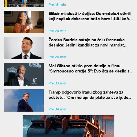
Pre 18 min
Eliksir mladosti iz šoljice: Dermatolozi otkrili
koji napitak dokazano briše bore i štiti kožu
od sunca
Pre 20 min
Žordan Bardela ostaje na čelu francuske
desnice: Jedini kandidat za novi mandat,
praktično već pobedio
Pre 24 min
Mel Gibson otkrio prve detalje o filmu
"Smrtonosno oružje 5": Evo šta se desilo sa
Rigsom i Mertoom
Pre 33 min
Tramp odgovorio Iranu zbog zahteva za
odštetu: "Oni moraju da plate za sve ljude
koje su ubili i teško ranili"
Pre 34 min