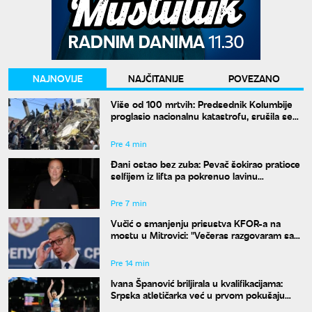
NAJNOVIJE
NAJČITANIJE
POVEZANO
Više od 100 mrtvih: Predsednik Kolumbije
proglasio nacionalnu katastrofu, srušila se
61 zgrada
Pre 4 min
Đani ostao bez zuba: Pevač šokirao pratioce
selfijem iz lifta pa pokrenuo lavinu
komentara
Pre 7 min
Vučić o smanjenju prisustva KFOR-a na
mostu u Mitrovici: "Večeras razgovaram sa
Mojsilovićem"
Pre 14 min
Ivana Španović briljirala u kvalifikacijama:
Srpska atletičarka već u prvom pokušaju
izborila finale Evropskog prvenstva