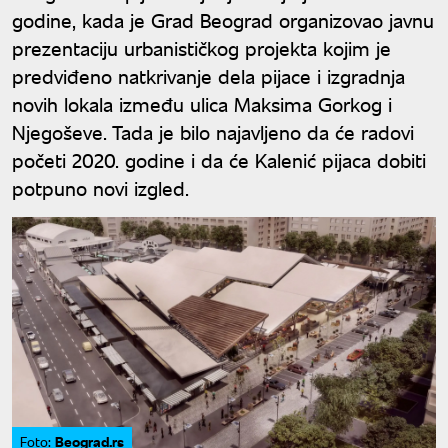
godine, kada je Grad Beograd organizovao javnu
prezentaciju urbanističkog projekta kojim je
predviđeno natkrivanje dela pijace i izgradnja
novih lokala između ulica Maksima Gorkog i
Njegoševe. Tada je bilo najavljeno da će radovi
početi 2020. godine i da će Kalenić pijaca dobiti
potpuno novi izgled.
Beograd.rs
Foto: