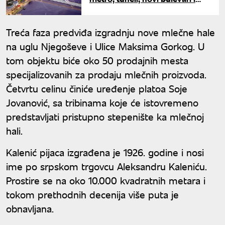
pešački most – detaljan plan
radova za 2026.
Treća faza predviđa izgradnju nove mlečne hale
na uglu Njegoševe i Ulice Maksima Gorkog. U
tom objektu biće oko 50 prodajnih mesta
specijalizovanih za prodaju mlečnih proizvoda.
Četvrtu celinu činiće uređenje platoa Soje
Jovanović, sa tribinama koje će istovremeno
predstavljati pristupno stepenište ka mlečnoj
hali.
Kalenić pijaca izgrađena je 1926. godine i nosi
ime po srpskom trgovcu Aleksandru Kaleniću.
Prostire se na oko 10.000 kvadratnih metara i
tokom prethodnih decenija više puta je
obnavljana.