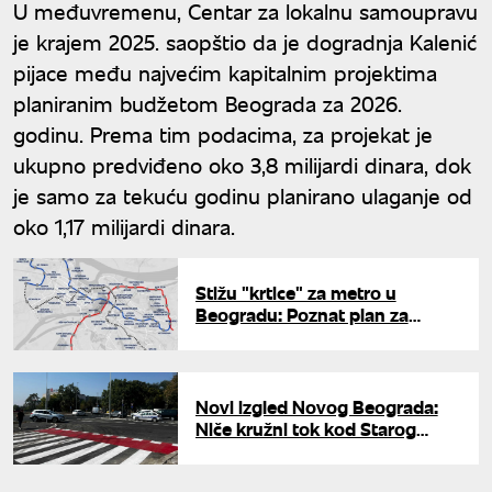
U međuvremenu, Centar za lokalnu samoupravu
je krajem 2025. saopštio da je dogradnja Kalenić
pijace među najvećim kapitalnim projektima
planiranim budžetom Beograda za 2026.
godinu. Prema tim podacima, za projekat je
ukupno predviđeno oko 3,8 milijardi dinara, dok
je samo za tekuću godinu planirano ulaganje od
oko 1,17 milijardi dinara.
Stižu "krtice" za metro u
Beogradu: Poznat plan za
iskopavanje tunela
Novi izgled Novog Beograda:
Niče kružni tok kod Starog
sajmišta, tramvajska pruga
dobija novu trasu