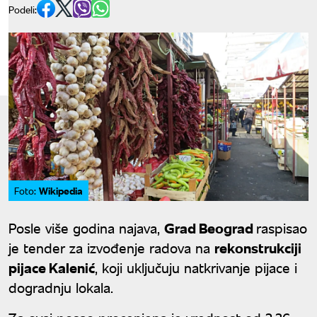
Podeli:
Wikipedia
Foto:
Posle više godina najava,
Grad Beograd
raspisao
je tender za izvođenje radova na
rekonstrukciji
pijace Kalenić
, koji uključuju natkrivanje pijace i
dogradnju lokala.