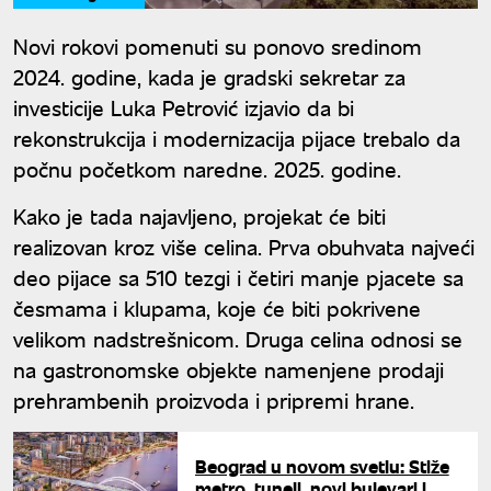
Novi rokovi pomenuti su ponovo sredinom
2024. godine, kada je gradski sekretar za
investicije Luka Petrović izjavio da bi
rekonstrukcija i modernizacija pijace trebalo da
počnu početkom naredne. 2025. godine.
Kako je tada najavljeno, projekat će biti
realizovan kroz više celina. Prva obuhvata najveći
deo pijace sa 510 tezgi i četiri manje pjacete sa
česmama i klupama, koje će biti pokrivene
velikom nadstrešnicom. Druga celina odnosi se
na gastronomske objekte namenjene prodaji
prehrambenih proizvoda i pripremi hrane.
Beograd u novom svetlu: Stiže
metro, tuneli, novi bulevari i