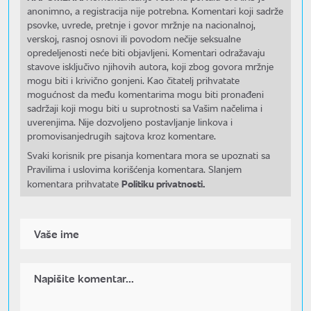
anonimno, a registracija nije potrebna. Komentari koji sadrže
psovke, uvrede, pretnje i govor mržnje na nacionalnoj,
verskoj, rasnoj osnovi ili povodom nečije seksualne
opredeljenosti neće biti objavljeni. Komentari odražavaju
stavove isključivo njihovih autora, koji zbog govora mržnje
mogu biti i krivično gonjeni. Kao čitatelj prihvatate
mogućnost da među komentarima mogu biti pronađeni
sadržaji koji mogu biti u suprotnosti sa Vašim načelima i
uverenjima. Nije dozvoljeno postavljanje linkova i
promovisanjedrugih sajtova kroz komentare.
Svaki korisnik pre pisanja komentara mora se upoznati sa
Pravilima i uslovima korišćenja komentara. Slanjem
Politiku privatnosti.
komentara prihvatate