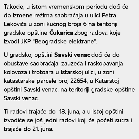
Takođe, u istom vremenskom periodu doći će
do izmene režima saobraćaja u ulici Petra
Lekovića u zoni kućnog broja 6 na teritoriji
gradske opštine
Čukarica
zbog radova koje
izvodi JKP "Beogradske elektrane".
U gradskoj opštini
Savski venac
doći će do
obustave saobraćaja, zauzeća i raskopavanja
kolovoza i trotoara u Istarskoj ulici, u zoni
katastarske parcele broj 22654, u Katarstoj
opštini Savski venac, na teritoriji gradske opštine
Savski venac.
Ti radovi trajaće do 18. juna, a u istoj opštini
izvodiće se još jedni radovi koji će početi sutra i
trajaće do 21. juna.