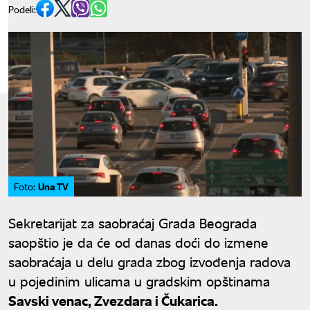
Podeli:
Una TV
Foto:
Sekretarijat za saobraćaj Grada Beograda
saopštio je da će od danas doći do izmene
saobraćaja u delu grada zbog izvođenja radova
u pojedinim ulicama u gradskim opštinama
Savski venac, Zvezdara i Čukarica.