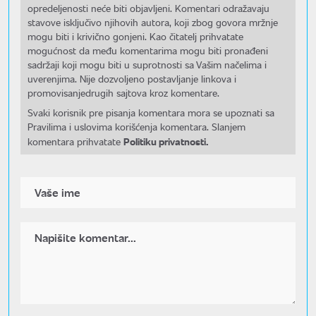
opredeljenosti neće biti objavljeni. Komentari odražavaju
stavove isključivo njihovih autora, koji zbog govora mržnje
mogu biti i krivično gonjeni. Kao čitatelj prihvatate
mogućnost da među komentarima mogu biti pronađeni
sadržaji koji mogu biti u suprotnosti sa Vašim načelima i
uverenjima. Nije dozvoljeno postavljanje linkova i
promovisanjedrugih sajtova kroz komentare.
Svaki korisnik pre pisanja komentara mora se upoznati sa
Pravilima i uslovima korišćenja komentara. Slanjem
Politiku privatnosti.
komentara prihvatate