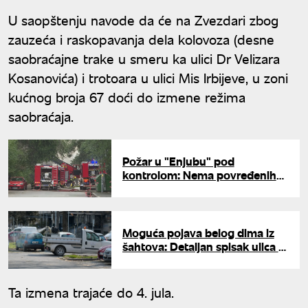
U saopštenju navode da će na Zvezdari zbog
zauzeća i raskopavanja dela kolovoza (desne
saobraćajne trake u smeru ka ulici Dr Velizara
Kosanovića) i trotoara u ulici Mis Irbijeve, u zoni
kućnog broja 67 doći do izmene režima
saobraćaja.
Požar u "Enjubu" pod
kontrolom: Nema povređenih
građana, dva vatrogasca lakše
povređena
Moguća pojava belog dima iz
šahtova: Detaljan spisak ulica u
kojima se sutra uništavaju
komarci
Ta izmena trajaće do 4. jula.