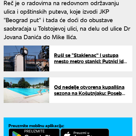
Reč je o radovima na redovnom održavanju
ulica i opštinskih puteva, koje izvodi JKP
"Beograd put" i tada će doći do obustave
saobraćaja u Tolstojevoj ulici, na delu od ulice Dr
Jovana Danića do Mike Ilića.
Ruši se "Staklenac“ i ustupa
mesto metro stanici: Putnici idu
33 metra pod zemlju, krtice
uskoro u Beogradu
Od nedelje otvorena kupališna
sezona na Košutnjaku: Poseban
kutak za najmlađe
Preuzmite mobilnu aplikaciju: