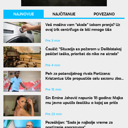
NAJNOVIJE
NAJČITANIJE
POVEZANO
Veš mašina vam "skače" tokom pranja? Uz
ovaj trik centrifuga će biti mnogo tiša
Pre 3 min
Čaušić: "Situacija sa požarom u Deliblatskoj
peščari teška, prioritet da niko ne strada"
Pre 4 min
Peh za potencijalnog rivala Partizana:
Kristantus Uče propustiće celu sezonu zbog
teške povede kolena
Pre 15 min
Sin Emine Jahović napunio 18 godina: Majka
mu javno uputila čestitku o kojoj se priča
Pre 23 min
Pezeškijan: "Sada je najbolje vreme za
postizanje sporazuma"