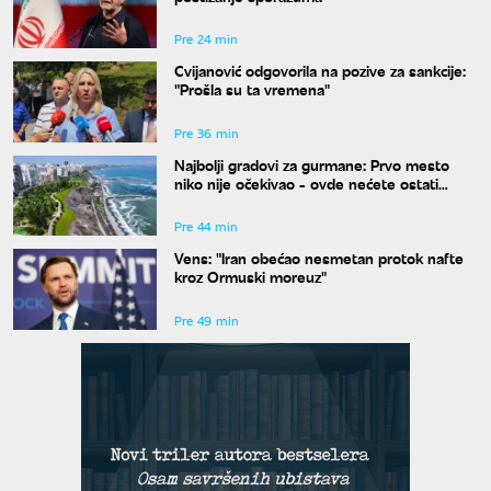
Pre 24 min
Cvijanović odgovorila na pozive za sankcije:
"Prošla su ta vremena"
Pre 36 min
Najbolji gradovi za gurmane: Prvo mesto
niko nije očekivao - ovde nećete ostati
gladni
Pre 44 min
Vens: "Iran obećao nesmetan protok nafte
kroz Ormuski moreuz"
Pre 49 min