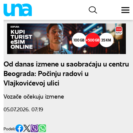
Od danas izmene u saobraćaju u centru
Beograda: Počinju radovi u
Vlajkovićevoj ulici
Vozače očekuju izmene
05.07.2026. 07:19
Podeli: