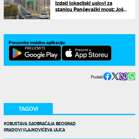
Izdati lokacijski uslovi za
stanicu Pančevački most: Još
jedan korak ka izgradnji
beogradskog metroa
Preuzmite mobilnu aplikaciju:
Podeli:
TAGOVI
OBUSTAVA SAOBRAĆAJA BEOGRAD
RADOVI VLAJKOVIĆEVA ULICA