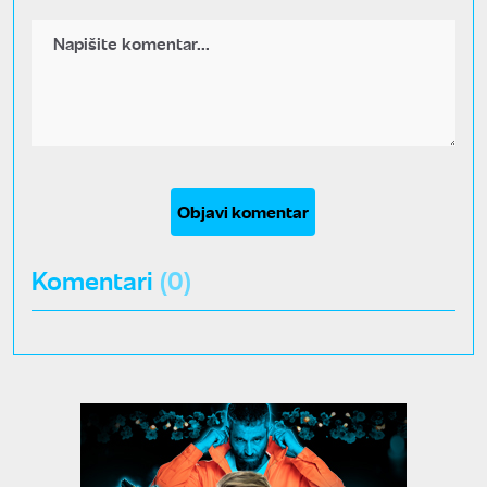
Objavi komentar
Komentari
(0)