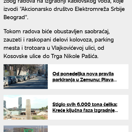
zbog radova na izgradnji kablovskog voda, koje
izvodi "Akcionarsko društvo Elektromreža Srbije
Beograd".
Tokom radova biće obustavljen saobraćaj,
zauzeti i raskopani delovi kolovoza, parking
mesta i trotoara u Vlajkovićevoj ulici, od
Kosovske ulice do Trga Nikole Pašića.
Od ponedeljka nova pravila
parkiranja u Zemunu: Plava
zona postaje zelena, menjaju se
i vreme naplate i cene
Stiglo svih 6.000 tona čelika:
Kreće ključna faza izgradnje
novog Savskog mosta u
Beogradu