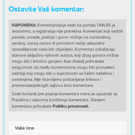
Ostavite Vaš komentar:
NAPOMENA:
Komentarisanje vesti na portalu UNA.RS je
anonimno, a registracija nije potrebna. Komentari koji sadrže
psovke, uvrede, pretnje i govor mržnje na nacionalnoj,
verskoj, rasnoj osnovi ili povodom nečije seksualne
opredeljenosti neće biti objavljeni. Komentari odražavaju
stavove isključivo njihovih autora, koji zbog govora mržnje
mogu biti i krivično gonjeni. Kao čitatelj prihvatate
mogućnost da među komentarima mogu biti pronađeni
sadržaji koji mogu biti u suprotnosti sa Vašim načelima i
uverenjima. Nije dozvoljeno postavljanje linkova i
promovisanjedrugih sajtova kroz komentare.
Svaki korisnik pre pisanja komentara mora se upoznati sa
Pravilima i uslovima korišćenja komentara. Slanjem
Politiku privatnosti.
komentara prihvatate