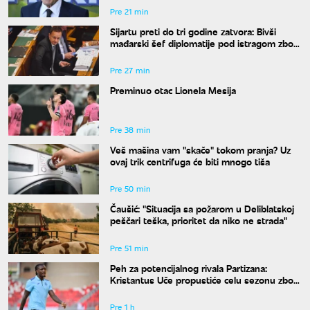
Pre 21 min
Sijartu preti do tri godine zatvora: Bivši
mađarski šef diplomatije pod istragom zbog
sumnje na primanje mita
Pre 27 min
Preminuo otac Lionela Mesija
Pre 38 min
Veš mašina vam "skače" tokom pranja? Uz
ovaj trik centrifuga će biti mnogo tiša
Pre 50 min
Čaušić: "Situacija sa požarom u Deliblatskoj
peščari teška, prioritet da niko ne strada"
Pre 51 min
Peh za potencijalnog rivala Partizana:
Kristantus Uče propustiće celu sezonu zbog
teške povede kolena
Pre 1 h