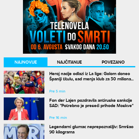
NAJNOVIJE
NAJČITANIJE
POVEZANO
Heroj nacije odlazi iz La lige: Golom doneo
Španiji titulu, sad menja klub za 50 miliona
evra
Pre 5 min
Fon der Lajen pozdravila antiruske sankcije
SAD: "Potrebno je preseći prihode Moskve"
Pre 16 min
Legendarni glumac neprepoznatljiv: Smršao
90 kilograma