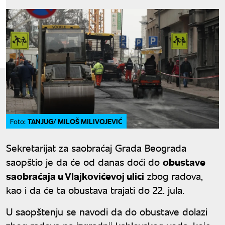
TANJUG/ MILOŠ MILIVOJEVIĆ
Foto:
Sekretarijat za saobraćaj Grada Beograda
saopštio je da će od danas doći do
obustave
saobraćaja u Vlajkovićevoj ulici
zbog radova,
kao i da će ta obustava trajati do 22. jula.
U saopštenju se navodi da do obustave dolazi