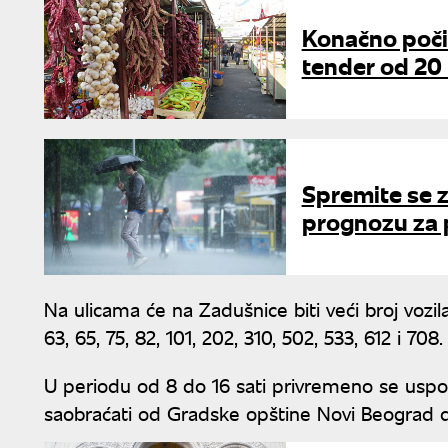
Konačno počin
tender od 20 
Spremite se 
prognozu za 
Na ulicama će na Zadušnice biti veći broj vozila
63, 65, 75, 82, 101, 202, 310, 502, 533, 612 i 708.
U periodu od 8 do 16 sati privremeno se uspostav
saobraćati od Gradske opštine Novi Beograd d