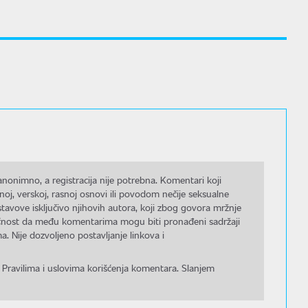
nonimno, a registracija nije potrebna. Komentari koji
noj, verskoj, rasnoj osnovi ili povodom nečije seksualne
stavove isključivo njihovih autora, koji zbog govora mržnje
gućnost da među komentarima mogu biti pronađeni sadržaji
a. Nije dozvoljeno postavljanje linkova i
 Pravilima i uslovima korišćenja komentara. Slanjem