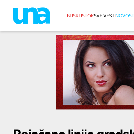
BLISKI ISTOK
SVE VESTI
NOVOST
Pojačane linije grads