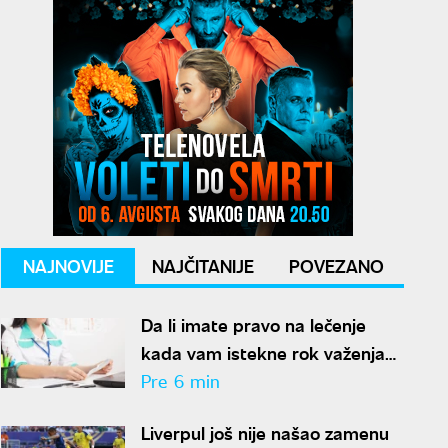
NAJNOVIJE
NAJČITANIJE
POVEZANO
Da li imate pravo na lečenje
kada vam istekne rok važenja
kartice? RFZO objavio nova
Pre 6 min
pravila
Liverpul još nije našao zamenu