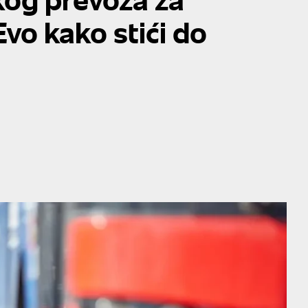
vo kako stići do
a