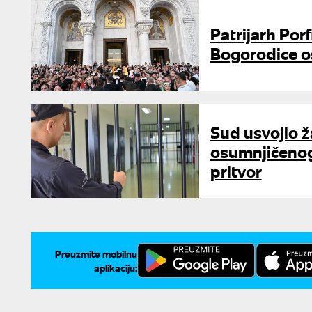
Patrijarh Porf
Bogorodice os
Sud usvojio ž
osumnjičenog
pritvor
Preuzmite mobilnu
aplikaciju: