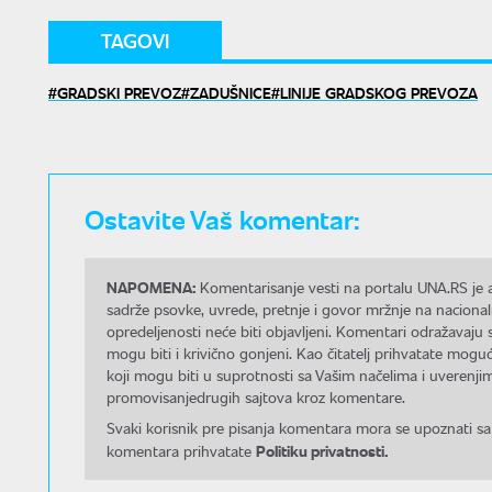
TAGOVI
GRADSKI PREVOZ
ZADUŠNICE
LINIJE GRADSKOG PREVOZA
Ostavite Vaš komentar:
NAPOMENA:
Komentarisanje vesti na portalu UNA.RS je a
sadrže psovke, uvrede, pretnje i govor mržnje na nacional
opredeljenosti neće biti objavljeni. Komentari odražavaju 
mogu biti i krivično gonjeni. Kao čitatelj prihvatate mo
koji mogu biti u suprotnosti sa Vašim načelima i uverenjim
promovisanjedrugih sajtova kroz komentare.
Svaki korisnik pre pisanja komentara mora se upoznati sa
Politiku privatnosti.
komentara prihvatate