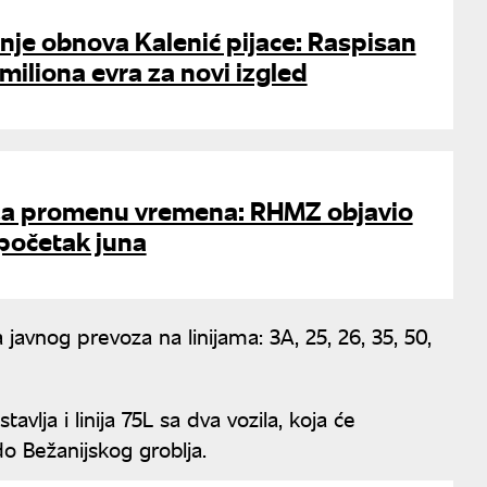
je obnova Kalenić pijace: Raspisan
miliona evra za novi izgled
za promenu vremena: RHMZ objavio
početak juna
 javnog prevoza na linijama: 3A, 25, 26, 35, 50,
lja i linija 75L sa dva vozila, koja će
o Bežanijskog groblja.