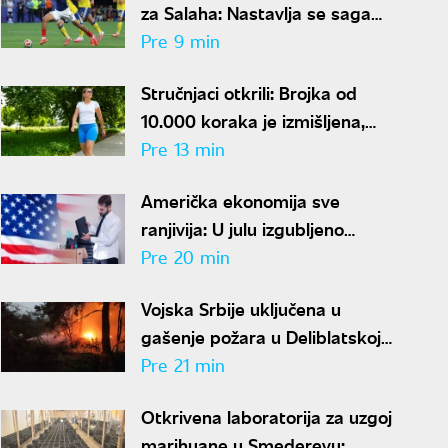
za Salaha: Nastavlja se saga
oko Bredlija Barkole, Pari Sen
Pre 9 min
Žermen traži 150 miliona evra
Stručnjaci otkrili: Brojka od
10.000 koraka je izmišljena,
realan cilj za zdravlje je mnogo
Pre 13 min
manji
Američka ekonomija sve
ranjivija: U julu izgubljeno
23.000 radnih mesta
Pre 20 min
Vojska Srbije uključena u
gašenje požara u Deliblatskoj
peščari: Angažovan i helikopter
Pre 21 min
Mi-17
Otkrivena laboratorija za uzgoj
marihuane u Smederevu: