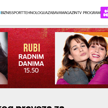
I
BIZNIS
SPORT
TEHNOLOGIJA
ZABAVA
MAGAZIN
TV PROGRAM
kog prevoza za