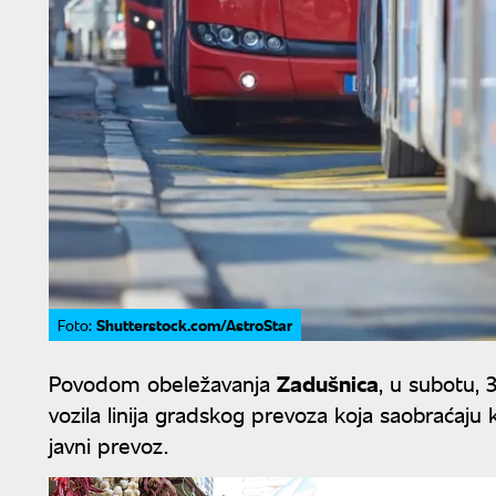
Shutterstock.com/AstroStar
Foto:
Povodom obeležavanja
Zadušnica
, u subotu, 
vozila linija gradskog prevoza koja saobraćaju 
javni prevoz.