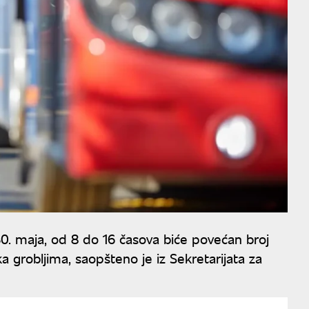
30. maja, od 8 do 16 časova biće povećan broj
ka grobljima, saopšteno je iz Sekretarijata za