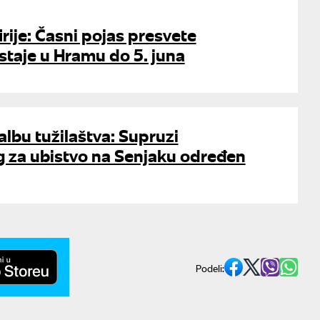
irije: Časni pojas presvete
taje u Hramu do 5. juna
albu tužilaštva: Supruzi
 za ubistvo na Senjaku određen
Podeli: