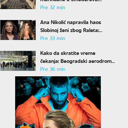
Uhapšeno šest osoba,
Pre 32 min
zaplenjeno pola tone opojne
Ana Nikolić napravila haos
droge
Slobinoj ženi zbog Raleta:
Odmah usledio odgovor
Pre 33 min
Radanovićke
Kako da skratite vreme
čekanja: Beogradski aerodrom
objavio važne preporuke za
Pre 36 min
putnike