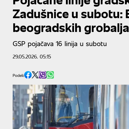
Zadušnice u subotu: E
beogradskih grobalj
GSP pojačava 16 linija u subotu
29.05.2026. 05:15
Podeli: