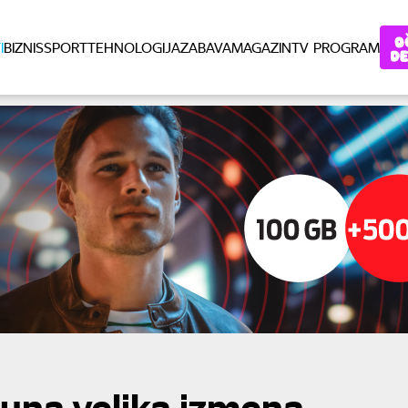
I
BIZNIS
SPORT
TEHNOLOGIJA
ZABAVA
MAGAZIN
TV PROGRAM
 juna velika izmena