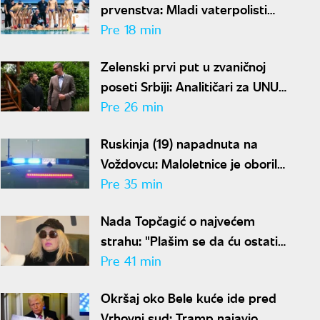
prvenstva: Mladi vaterpolisti
srušili Brazil, sada ih čeka
Pre 18 min
Hrvatska
Zelenski prvi put u zvaničnoj
poseti Srbiji: Analitičari za UNU
objašnjavaju šta donosi susret u
Pre 26 min
Beogradu i kako će reagovati
Ruskinja (19) napadnuta na
Moskva
Voždovcu: Maloletnice je oborile
i tukle zbog ranca
Pre 35 min
Nada Topčagić o najvećem
strahu: "Plašim se da ću ostati
sama u grobu"
Pre 41 min
Okršaj oko Bele kuće ide pred
Vrhovni sud: Tramp najavio