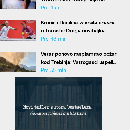
žalbu nakon što su mu blokirani
Pre 45 min
radovi
Krunić i Danilina završile učešće
u Torontu: Druge nositeljke
ispale već na startu
Pre 48 min
Vetar ponovo rasplamsao požar
kod Trebinja: Vatrogasci uspeli
da ga lokalizuju
Pre 55 min