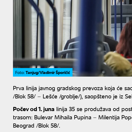
Tanjug/Vladimir Šporičić
Foto:
Prva linija javnog gradskog prevoza koja će sa
/Blok 58/ – Lešće /groblje/), saopšteno je iz Se
Počev od 1. juna
linija 35 se produžava od pos
trasom: Bulevar Mihaila Pupina – Milentija Pop
Beograd /Blok 58/.