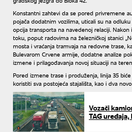
gradskog jezgra do Bloka 42.
Konstantni zahtevi da se pored privremene autob
pojača dodatnim vozilima, uticali su na odluku 
opcija transporta na navedenoj relaciji. Nakon i
toku, poput radovima na železničkoj stanici „
mosta i vraćanja tramvaja na redovne trase, k
Bulevarom Crvene armije, dodatne analize poka
izmene i prilagođavanja novoj situaciji na teren
Pored izmene trase i produženja, linija 35 biće 
koristiti sva postojeća stajališta, kao i dva no
Vozači kamion
TAG uređaja, 