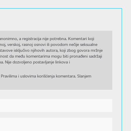
nonimno, a registracija nije potrebna. Komentari koji
noj, verskoj, rasnoj osnovi ili povodom nečije seksualne
stavove isključivo njihovih autora, koji zbog govora mržnje
gućnost da među komentarima mogu biti pronađeni sadržaji
a. Nije dozvoljeno postavljanje linkova i
 Pravilima i uslovima korišćenja komentara. Slanjem