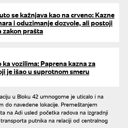
uto se kažnjava kao na crveno: Kazne
ara i oduzimanje dozvole, ali postoji
a zakon prašta
o ka vozilima: Paprena kazna za
oji je išao u suprotnom smeru
aciju u Bloku 42 umnogome je uticalo i na
zom do navedene lokacije. Premeštanjem
a na Adi usled početka radova na izgradnji
transporta putnika na relaciji od centralnog