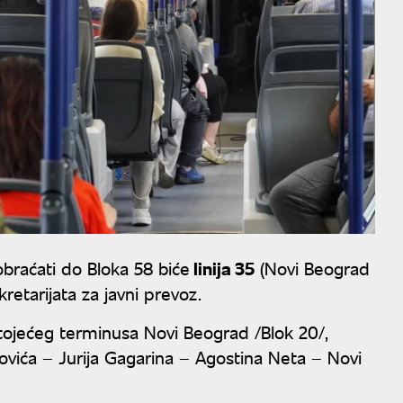
obraćati do Bloka 58 biće
linija 35
(Novi Beograd
kretarijata za javni prevoz.
tojećeg terminusa Novi Beograd /Blok 20/,
ovića – Jurija Gagarina – Agostina Neta – Novi