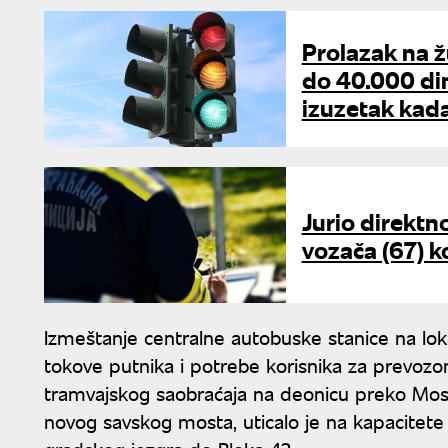
Prolazak na ž
do 40.000 din
izuzetak kad
Jurio direktn
vozača (67) k
Izmeštanje centralne autobuske stanice na lok
tokove putnika i potrebe korisnika za prevo
tramvajskog saobraćaja na deonicu preko Most
novog savskog mosta, uticalo je na kapacitete 