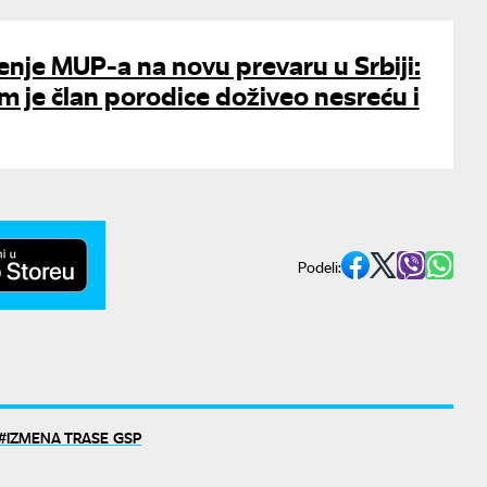
nje MUP-a na novu prevaru u Srbiji:
am je član porodice doživeo nesreću i
Podeli:
IZMENA TRASE GSP