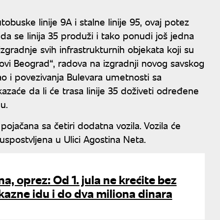
uske linije 9A i stalne linije 95, ovaj potez
da se linija 35 produži i tako ponudi još jedna
zgradnje svih infrastrukturnih objekata koji su
Novi Beograd“, radova na izgradnji novog savskog
ao i povezivanja Bulevara umetnosti sa
zaće da li će trasa linije 35 doživeti određene
u.
pojačana sa četiri dodatna vozila. Vozila će
vouspostvljena u Ulici Agostina Neta.
a, oprez: Od 1. jula ne krećite bez
kazne idu i do dva miliona dinara