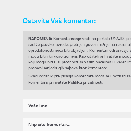
Ostavite Vaš komentar:
NAPOMENA:
Komentarisanje vesti na portalu UNA.RS je a
sadrže psovke, uvrede, pretnje i govor mržnje na nacional
opredeljenosti neće biti objavljeni. Komentari odražavaju 
mogu biti i krivično gonjeni. Kao čitatelj prihvatate mo
koji mogu biti u suprotnosti sa Vašim načelima i uverenjim
promovisanjedrugih sajtova kroz komentare.
Svaki korisnik pre pisanja komentara mora se upoznati sa
Politiku privatnosti.
komentara prihvatate