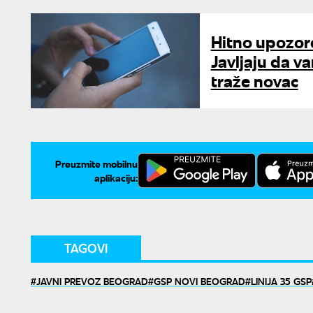
Hitno upozore
Javljaju da v
traže novac
Preuzmite mobilnu
aplikaciju:
TAGOVI
JAVNI PREVOZ BEOGRAD
GSP NOVI BEOGRAD
LINIJA 35 GSP