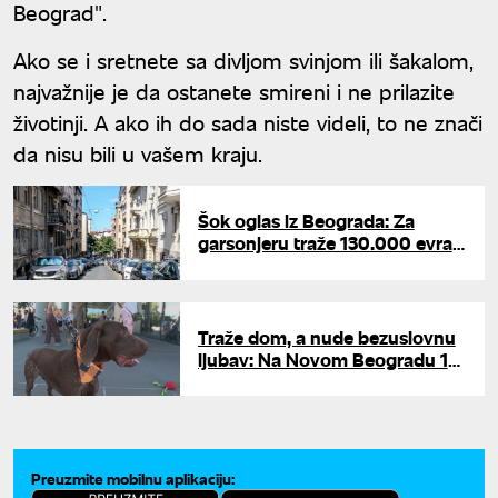
Beograd".
Ako se i sretnete sa divljom svinjom ili šakalom,
najvažnije je da ostanete smireni i ne prilazite
životinji. A ako ih do sada niste videli, to ne znači
da nisu bili u vašem kraju.
Šok oglas iz Beograda: Za
garsonjeru traže 130.000 evra -
da li je adresa postala skuplja
od kvadrata?
Traže dom, a nude bezuslovnu
ljubav: Na Novom Beogradu 13
pasa čeka svoju porodicu
Preuzmite mobilnu aplikaciju: