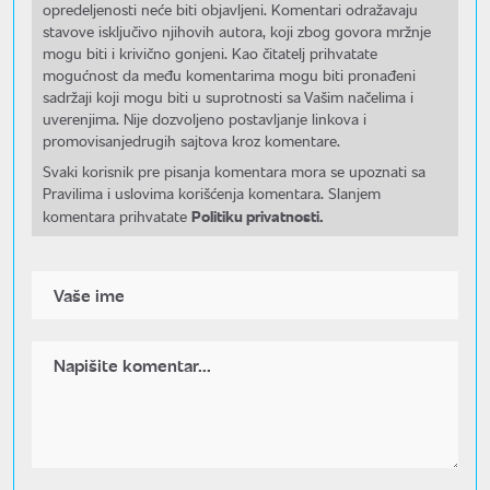
opredeljenosti neće biti objavljeni. Komentari odražavaju
stavove isključivo njihovih autora, koji zbog govora mržnje
mogu biti i krivično gonjeni. Kao čitatelj prihvatate
mogućnost da među komentarima mogu biti pronađeni
sadržaji koji mogu biti u suprotnosti sa Vašim načelima i
uverenjima. Nije dozvoljeno postavljanje linkova i
promovisanjedrugih sajtova kroz komentare.
Svaki korisnik pre pisanja komentara mora se upoznati sa
Pravilima i uslovima korišćenja komentara. Slanjem
Politiku privatnosti.
komentara prihvatate