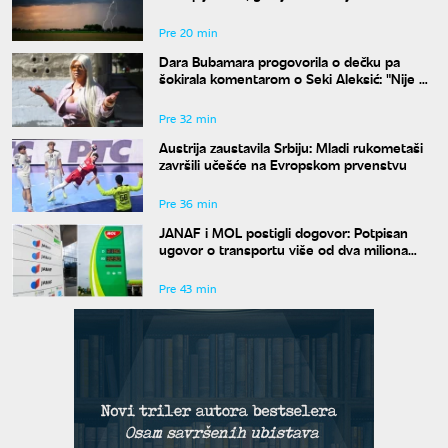
Pre 20 min
Dara Bubamara progovorila o dečku pa
šokirala komentarom o Seki Aleksić: "Nije mi
iznenađenje"
Pre 32 min
Austrija zaustavila Srbiju: Mladi rukometaši
završili učešće na Evropskom prvenstvu
Pre 36 min
JANAF i MOL postigli dogovor: Potpisan
ugovor o transportu više od dva miliona
tona nafte
Pre 43 min