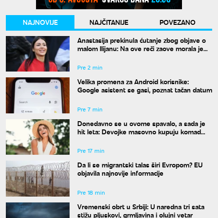
NAJNOVIJE
NAJČITANIJE
POVEZANO
Anastasija prekinula ćutanje zbog objave o
malom Ilijanu: Na ove reči zaove morala je
da odgovori
Pre 2 min
Velika promena za Android korisnike:
Google asistent se gasi, poznat tačan datum
Pre 7 min
Donedavno se u ovome spavalo, a sada je
hit leta: Devojke masovno kupuju komad
koji su nekada krile ispod odeće
Pre 17 min
Da li se migrantski talas širi Evropom? EU
objavila najnovije informacije
Pre 18 min
Vremenski obrt u Srbiji: U naredna tri sata
stižu pljuskovi, grmljavina i olujni vetar