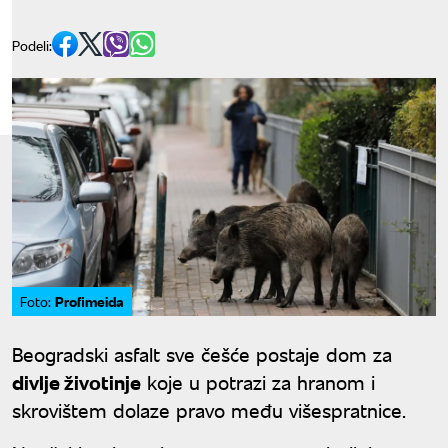
Podeli:
Profimeida
Foto:
Beogradski asfalt sve češće postaje dom za
divlje životinje
koje u potrazi za hranom i
skrovištem dolaze pravo među višespratnice.