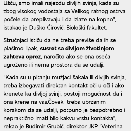
Ušću, smo imali najezdu divljih svinja, kada su
zbog visokog vodostaja sa Velikog ratnog ostrva
počele da preplivavaju i da izlaze na kopno",
istakao je Duško Ćirović, Biološki fakultet.
Stručnjaci ističu da ne treba previše da ih se
plašimo. Ipak,
susret sa divljom životinjom
zahteva oprez
, naročito ako se ona oseća
ugroženo ili nema prostora da se udalji.
"Kada su u pitanju mužjaci šakala ili divljih svinja,
treba izbegavati direktan kontakt oči u oči i ako
krenete ka divljoj svinji, postoji mogućnost da i
ona krene na vas.Čovek treba ubrzanim
korakom da se udalji, potpuno je bespotrebno i
nepraktično imati bilo kakvu vrstu kontakta",
rekao je Budimir Grubić, direktor JKP "Veterina