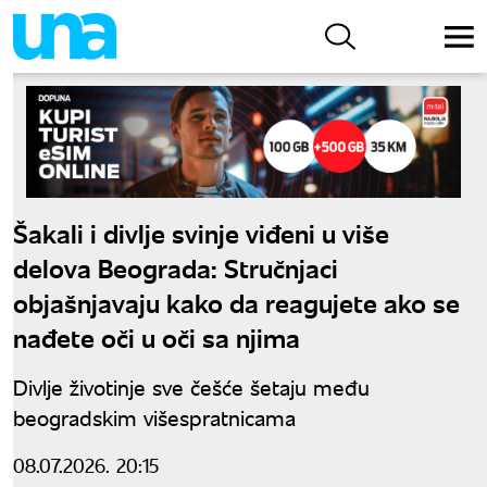
Šakali i divlje svinje viđeni u više
delova Beograda: Stručnjaci
objašnjavaju kako da reagujete ako se
nađete oči u oči sa njima
Divlje životinje sve češće šetaju među
beogradskim višespratnicama
08.07.2026. 20:15