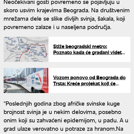
Neočekivani gosti povremeno se pojavljuju u
skoro usvim krajevima Beograda. Na društvenim
mrežama dele se slike divljih svinja, šakala, koji
povremeno zalaze i u naseljena područja.
Stiže beogradski metro:
Poznato kada će građani videti
prve stanice i koja zgrada u
centru se ruši
Vozom ponovo od Beograda do
Trsta: Kreće projekat koji će
spojiti četiri države, stižu i
dobre vesti za vozače
"Poslednjih godina zbog afričke svinske kuge
brojnost svinja je u nekim delovima, posebno
onim koji su zahvaćeni epidemijom, u padu. A u
grad ulaze verovatno u potraze za hranom.Na