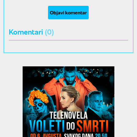
Objavi komentar
Komentari
(0)