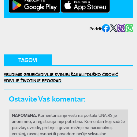
Podeli:
TAGOVI
BUDIMIR GRUBIĆ
DIVLJE SVINJE
ŠAKALI
DUŠKO ĆIROVIĆ
DIVLJE ŽIVOTINJE BEOGRAD
Ostavite Vaš komentar:
NAPOMENA:
Komentarisanje vesti na portalu UNA.RS je
anonimno, a registracija nije potrebna. Komentari koji sadrže
psovke, uvrede, pretnje i govor mržnje na nacionalnoj,
verskoj, rasnoj osnovi ili povodom nečije seksualne