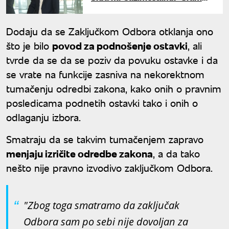
vas bilo, gospodo iz Brisela"
Dodaju da se Zaključkom Odbora otklanja ono
što je bilo
povod za podnošenje ostavki
, ali
tvrde da se da se poziv da povuku ostavke i da
se vrate na funkcije zasniva na nekorektnom
tumačenju odredbi zakona, kako onih o pravnim
posledicama podnetih ostavki tako i onih o
odlaganju izbora.
Smatraju da se takvim tumačenjem zapravo
menjaju izričite odredbe zakona
, a da tako
nešto nije pravno izvodivo zaključkom Odbora.
"Zbog toga smatramo da zaključak
Odbora sam po sebi nije dovoljan za