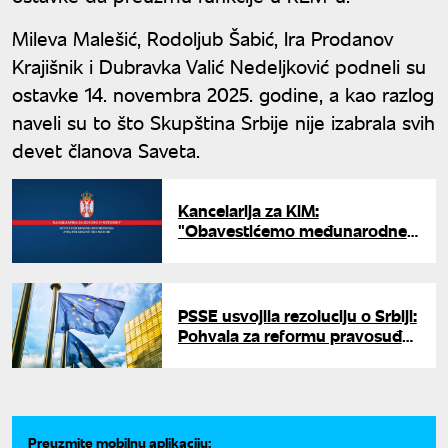
Mileva Malešić, Rodoljub Šabić, Ira Prodanov
Krajišnik i Dubravka Valić Nedeljković podneli su
ostavke 14. novembra 2025. godine, a kao razlog
naveli su to što Skupština Srbije nije izabrala svih
devet članova Saveta.
Kancelarija za KiM:
"Obavestićemo međunarodne
predstavnike o sramnom
privođenju Srba"
PSSE usvojila rezoluciju o Srbiji:
Pohvala za reformu pravosuđa,
zabrinutost zbog REM-a i
medija
Preuzmite mobilnu aplikaciju: