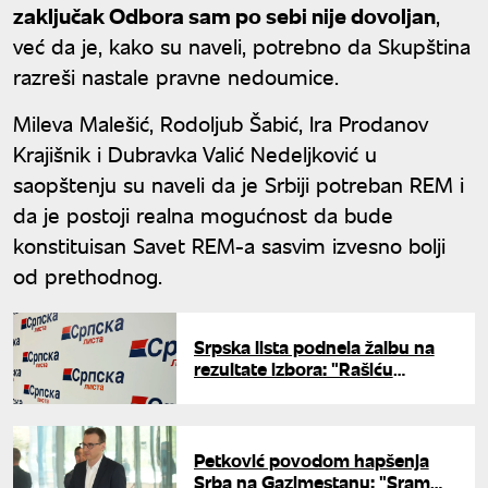
zaključak Odbora sam po sebi nije dovoljan
,
već da je, kako su naveli, potrebno da Skupština
razreši nastale pravne nedoumice.
Mileva Malešić, Rodoljub Šabić, Ira Prodanov
Krajišnik i Dubravka Valić Nedeljković u
saopštenju su naveli da je Srbiji potreban REM i
da je postoji realna mogućnost da bude
konstituisan Savet REM-a sasvim izvesno bolji
od prethodnog.
Srpska lista podnela žalbu na
rezultate izbora: "Rašiću
mandat dodeljen zahvaljujući
glasovima iz nesrpskih
zajednica"
Petković povodom hapšenja
Srba na Gazimestanu: "Sram