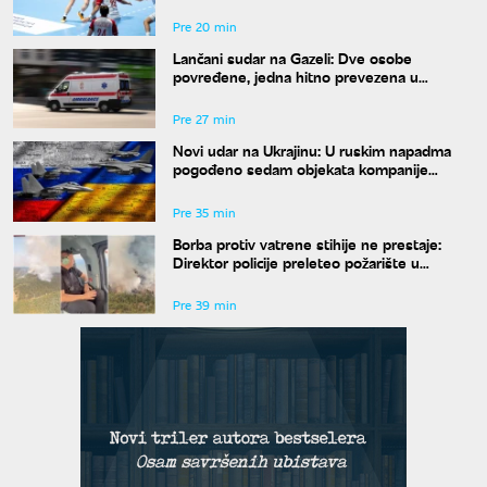
plasman na Svetsko prvenstvo
Pre 20 min
Lančani sudar na Gazeli: Dve osobe
povređene, jedna hitno prevezena u
Urgentni centar
Pre 27 min
Novi udar na Ukrajinu: U ruskim napadma
pogođeno sedam objekata kompanije
Ukrnafta
Pre 35 min
Borba protiv vatrene stihije ne prestaje:
Direktor policije preleteo požarište u
Deliblatskoj peščari
Pre 39 min