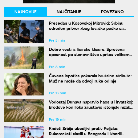
NAJNOVIJE
NAJČITANIJE
POVEZANO
Presedan u Kosovskoj Mitrovici: Srbinu
određen pritvor zbog lovačke puške sa
isteklom dozvolom
Pre 5 min
Dobre vesti iz Ibarske klisure: Sprečena
opasnost po stanovništvo uprkos velikom
požaru
Pre 8 min
Čuvena lepotica pokazala brutalne atribute:
Muž ne može da odvoji ruke od nje
Pre 13 min
Vodostaj Dunava napravio haos u Hrvatskoj:
Brodove kod Iloka zaustavio istorijski nizak
nivo reke
Pre 19 min
Kadeti Srbije ubedljivi protiv Poljske:
Rukometaši slavili u Beogradu i izborili