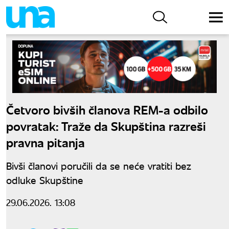
Četvoro bivših članova REM-a odbilo
povratak: Traže da Skupština razreši
pravna pitanja
Bivši članovi poručili da se neće vratiti bez
odluke Skupštine
29.06.2026. 13:08