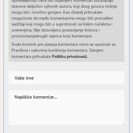
opredeljenosti neće biti objavljeni. Komentari odražavaju
stavove isključivo njihovih autora, koji zbog govora mržnje
mogu biti i krivično gonjeni. Kao čitatelj prihvatate
mogućnost da među komentarima mogu biti pronađeni
sadržaji koji mogu biti u suprotnosti sa Vašim načelima i
uverenjima. Nije dozvoljeno postavljanje linkova i
promovisanjedrugih sajtova kroz komentare.
Svaki korisnik pre pisanja komentara mora se upoznati sa
Pravilima i uslovima korišćenja komentara. Slanjem
Politiku privatnosti.
komentara prihvatate