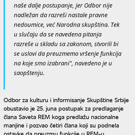
naše dalje postupanje, jer Odbor nije
nadležan da razreši nastale pravne
nedoumice, već Narodna skupština. Tek
u slučaju da se navedena pitanja
razreše u skladu sa zakonom, stvorili bi
se uslovi da preuzmemo vršenje funkcija
na koje smo izabrani", navedeno je u
saopštenju.
Odbor za kulturu i informisanje Skupštine Srbije
obustavio je 25. juna postupak za predlaganje
člana Saveta REM koga predlažu nacionalne
manjine i pozvao četiri člana koji su podnela
ostavke da preuzmu funkcije u REM-u.