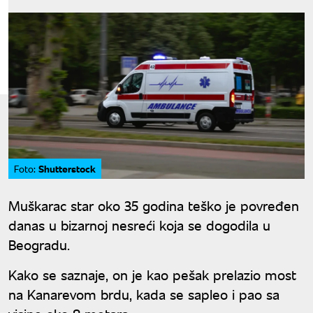
Shutterstock
Foto:
Muškarac star oko 35 godina teško je povređen
danas u bizarnoj nesreći koja se dogodila u
Beogradu.
Kako se saznaje, on je kao pešak prelazio most
na Kanarevom brdu, kada se sapleo i pao sa