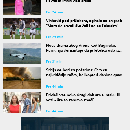
Pevačica imala više sreće
Pre 24 min
Vlahović pod pritiskom, oglasio se saigrač:
"Mora da shvati šta želi i da se fokusira"
Pre 29 min
Nova drama zbog drona kod Bugarske:
Rumunija demantuje da je letelica ušla iz
njenog vazdušnog prostora
Pre 31 min
Srbija se bori sa požarima: Ovo su
najkritičnije tačke, helikopteri danima gase
vatru
Pre 44 min
Privlači vas neko drugi dok ste u braku ili
vezi - šta to zapravo znači?
Pre 44 min