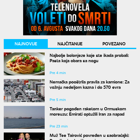
NAJNOVIJE
NAJČITANIJE
POVEZANO
Najbolje bolonjeze koje ste ikada probali:
Pasta koja obara sa nogu
Pre 4 min
Nemačka pooštrila pravila za kamione: Za
vožnju nedeljom kazna i do 570 evra
Pre 5 min
Tanker pogođen raketom u Ormuskom
moreuzu: Emirati optužili Iran za napad
Pre 23 min
Muž Tee Tairović povređen u saobraćajki: