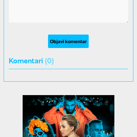
Objavi komentar
Komentari
(0)