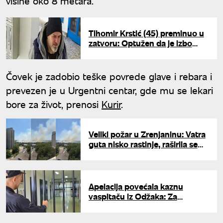
visine oko 8 metara.
Tihomir Krstić (45) preminuo u
zatvoru: Optužen da je izbo
baku pred unukom na Novom
Beogradu
Čovek je zadobio teške povrede glave i rebara i
prevezen je u Urgentni centar, gde mu se lekari
bore za život, prenosi
Kurir
.
Veliki požar u Zrenjaninu: Vatra
guta nisko rastinje, raširila se
do Mužljanskog mosta
Apelacija povećala kaznu
vaspitaču iz Odžaka: Za
zlostavljanje dece pravosnažno
osuđen na 20 godina zatvora