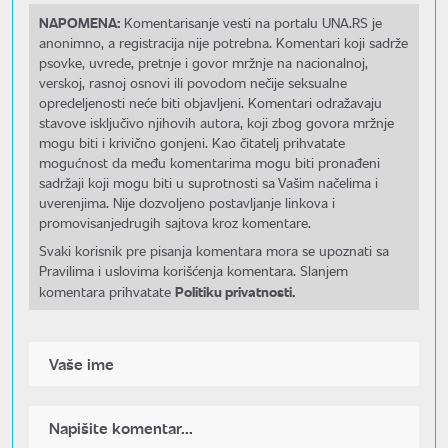
NAPOMENA:
Komentarisanje vesti na portalu UNA.RS je
anonimno, a registracija nije potrebna. Komentari koji sadrže
psovke, uvrede, pretnje i govor mržnje na nacionalnoj,
verskoj, rasnoj osnovi ili povodom nečije seksualne
opredeljenosti neće biti objavljeni. Komentari odražavaju
stavove isključivo njihovih autora, koji zbog govora mržnje
mogu biti i krivično gonjeni. Kao čitatelj prihvatate
mogućnost da među komentarima mogu biti pronađeni
sadržaji koji mogu biti u suprotnosti sa Vašim načelima i
uverenjima. Nije dozvoljeno postavljanje linkova i
promovisanjedrugih sajtova kroz komentare.
Svaki korisnik pre pisanja komentara mora se upoznati sa
Pravilima i uslovima korišćenja komentara. Slanjem
Politiku privatnosti.
komentara prihvatate