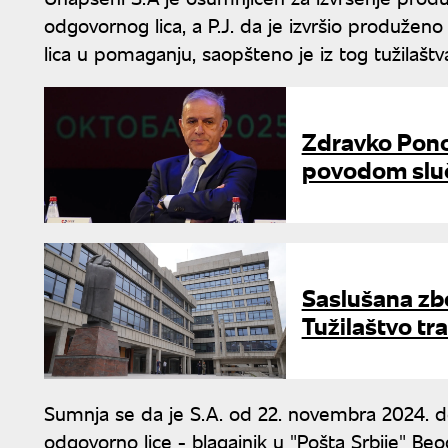
odgovornog lica, a P.J. da je izvršio produžen
lica u pomaganju, saopšteno je iz tog tužilaštv
Zdravko Pono
povodom sluč
Saslušana zbo
Tužilaštvo tr
Sumnja se da je S.A. od 22. novembra 2024. d
odgovorno lice - blagajnik u "Pošta Srbije" Beo