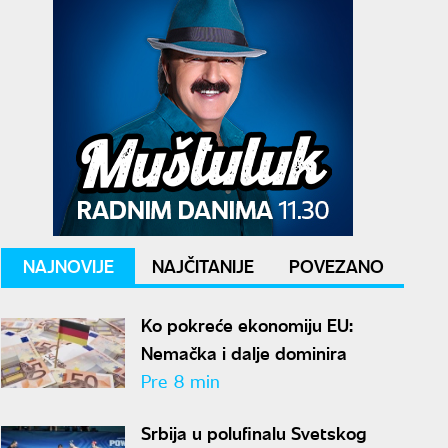
NAJNOVIJE
NAJČITANIJE
POVEZANO
Ko pokreće ekonomiju EU:
Nemačka i dalje dominira
Pre 8 min
Srbija u polufinalu Svetskog