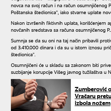
novca na svoj račun i na račun osumnjičenog P.
Poštanska štedionica", iako stvarne uplate nov
Nakon izvršenih fiktivnih uplata, korišćenjem 
novčanih sredstava sa računa osumnjičenog P.
Sumnja se da su oni na taj način pribavili pro
od 3.410.000 dinara i da su u istom iznosu pri
štedionica".
Osumnjičeni će u skladu sa zakonom biti prive
suzbijanje korupcije Višeg javnog tužilaštva u
Zumberović o
Vračaru pretu
izbola nožem