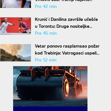
žalbu nakon što su mu blokirani
Pre 42 min
radovi
Krunić i Danilina završile učešće
u Torontu: Druge nositeljke
ispale već na startu
Pre 45 min
Vetar ponovo rasplamsao požar
kod Trebinja: Vatrogasci uspeli
da ga lokalizuju
Pre 52 min