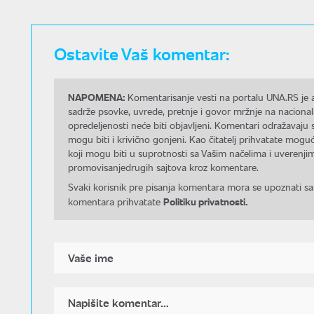
Ostavite Vaš komentar:
NAPOMENA:
Komentarisanje vesti na portalu UNA.RS je a
sadrže psovke, uvrede, pretnje i govor mržnje na nacional
opredeljenosti neće biti objavljeni. Komentari odražavaju 
mogu biti i krivično gonjeni. Kao čitatelj prihvatate mo
koji mogu biti u suprotnosti sa Vašim načelima i uverenjim
promovisanjedrugih sajtova kroz komentare.
Svaki korisnik pre pisanja komentara mora se upoznati sa
Politiku privatnosti.
komentara prihvatate