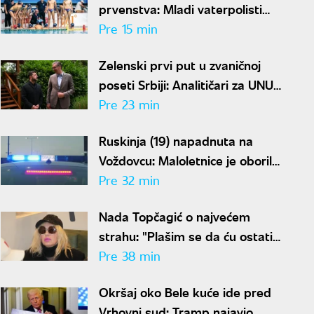
prvenstva: Mladi vaterpolisti
srušili Brazil, sada ih čeka
Pre 15 min
Hrvatska
Zelenski prvi put u zvaničnoj
poseti Srbiji: Analitičari za UNU
objašnjavaju šta donosi susret u
Pre 23 min
Beogradu i kako će reagovati
Ruskinja (19) napadnuta na
Moskva
Voždovcu: Maloletnice je oborile
i tukle zbog ranca
Pre 32 min
Nada Topčagić o najvećem
strahu: "Plašim se da ću ostati
sama u grobu"
Pre 38 min
Okršaj oko Bele kuće ide pred
Vrhovni sud: Tramp najavio