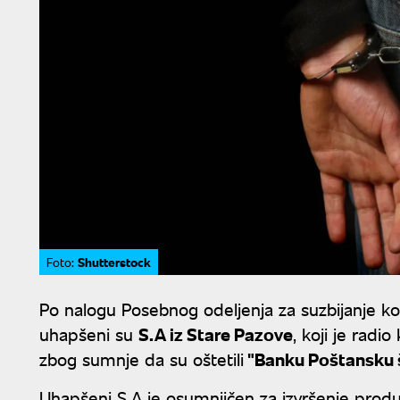
Shutterstock
Foto:
Po nalogu Posebnog odeljenja za suzbijanje ko
uhapšeni su
S.A iz Stare Pazove
, koji je radio
zbog sumnje da su oštetili
"Banku Poštansku š
Uhapšeni S.A je osumnjičen za izvršenje produ