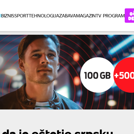
I
BIZNIS
SPORT
TEHNOLOGIJA
ZABAVA
MAGAZIN
TV PROGRAM
da je oštetio srpsku