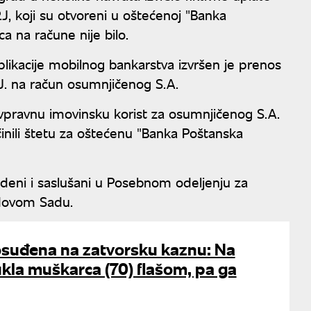
J, koji su otvoreni u oštećenoj "Banka
ca na račune nije bilo.
aplikacije mobilnog bankarstva izvršen je prenos
J. na račun osumnjičenog S.A.
tivpravnu imovinsku korist za osumnjičenog S.A.
činili štetu za oštećenu "Banka Poštanska
deni i saslušani u Posebnom odeljenju za
 Novom Sadu.
suđena na zatvorsku kaznu: Na
kla muškarca (70) flašom, pa ga