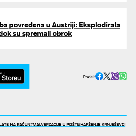
a povređena u Austriji: Eksplodirala
 dok su spremali obrok
Podeli:
PLATE NA RAČUN
MALVERZACIJE U POŠTI
HAPŠENJE KRNJEŠEVCI