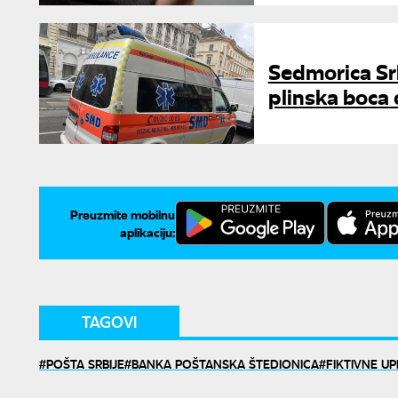
Sedmorica Srb
plinska boca
Preuzmite mobilnu
aplikaciju:
TAGOVI
POŠTA SRBIJE
BANKA POŠTANSKA ŠTEDIONICA
FIKTIVNE U