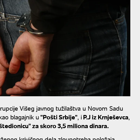
rupcije Višeg javnog tužilaštva u Novom Sadu
 kao blagajnik u
"Pošti Srbije"
, i
P.J iz Krnješevca
,
tedionicu" za skoro 3,5 miliona dinara.
ženog krivičnog dela zloupotreba položaja