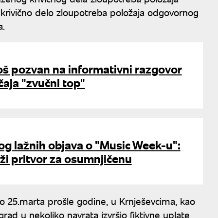
o krivično delo zloupotreba položaja odgovornog
a.
š pozvan na informativni razgovor
aja "zvučni top"
g lažnih objava o "Music Week-u":
aži pritvor za osumnjičenu
o 25.marta prošle godine, u Krnješevcima, kao
grad u nekoliko navrata izvršio fiktivne uplate