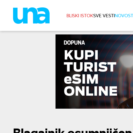
BLISKI ISTOK
SVE VESTI
NOVOST
Blagajnik osumnjičen 