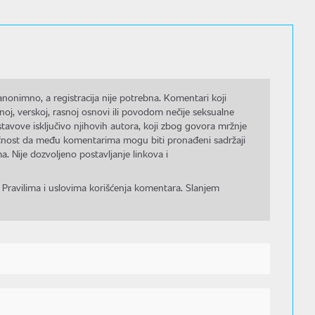
nonimno, a registracija nije potrebna. Komentari koji
noj, verskoj, rasnoj osnovi ili povodom nečije seksualne
stavove isključivo njihovih autora, koji zbog govora mržnje
gućnost da među komentarima mogu biti pronađeni sadržaji
a. Nije dozvoljeno postavljanje linkova i
 Pravilima i uslovima korišćenja komentara. Slanjem