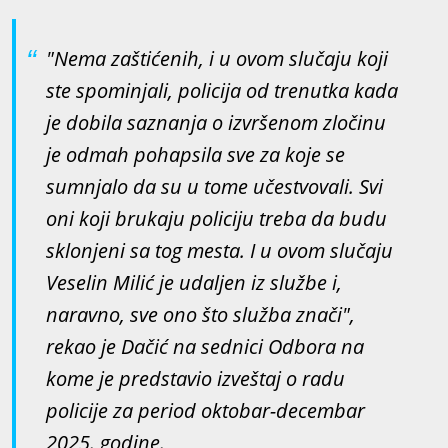
VJT
"Nema zaštićenih, i u ovom slučaju koji
ste spominjali, policija od trenutka kada
je dobila saznanja o izvršenom zločinu
je odmah pohapsila sve za koje se
sumnjalo da su u tome učestvovali. Svi
oni koji brukaju policiju treba da budu
sklonjeni sa tog mesta. I u ovom slučaju
Veselin Milić je udaljen iz službe i,
naravno, sve ono što služba znači",
rekao je Dačić na sednici Odbora na
kome je predstavio izveštaj o radu
policije za period oktobar-decembar
2025. godine.