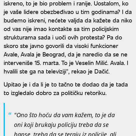
iskreno, to je bio problem i ranije. Uostalom, ko
je vaše lidere obezbeđivao u tim godinama? I da
budemo iskreni, nećete valjda da kažete da niko
od vas nije imao kontakte sa tim policijskim
strukturama sada i uoči ovih protesta? Pa do
skoro ste javno govorili da visoki funkcioner
Avale, Avala je Beograd, da je naredio da se ne
interveniše 15. marta. To je Veselin Milić. Avala. I
hvalili ste ga na televiziji", rekao je Dačić.
Upitao je i da li je to tačno te dodao da je tada
to izgledalo dobro za političku retoriku.
"Ono što hoću da vam kažem, to je da
oni koji brukaju policiju treba da se
hapse, treba da se teraju iz policije, ali