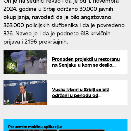
On je na sednici rekao i da je od 1. novembra
2024. godine u Srbiji održano 30.000 javnih
okupljanja, navodeći da je bilo angažovano
363.000 policijskih službenika i da je povređeno
326. Naveo je i da je podneto 618 krivičnih
prijava i 2.196 prekršajnih.
Pronađen projektil u restoranu
na Senjaku u kom se desilo
ubistvo: Oglasilo se VJT o
novim detaljima
Vučić: Izbori u Srbiji će biti
održani u periodu od
septembra do novembra
Preuzmite mobilnu aplikaciju: