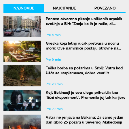
NAJNOVIJE
NAJČITANIJE
POVEZANO
Ponovo otvoreno pitanje uništenih srpskih
svetinja u BiH: "Znaju ko ih je rušio, ali
odgovora nema"
Pre 4 min
Greška koja letnji ručak pretvara u noćnu
moru: Ove namirnice postaju otrovne na
vrućinama
Pre 9 min
Teška borba sa požarima u Srbiji: Vatra kod
Ušća se rasplamsava, dobre vesti iz
Deliblata
Pre 20 min
Kejt Bekinsejl je ovu ulogu prihvatila kao
"lični eksperiment": Promenila joj tok karijere
Pre 29 min
Vatra ne jenjava na Balkanu: Za samo jedan
dan izbilo 25 požara u Severnoj Makedoniji