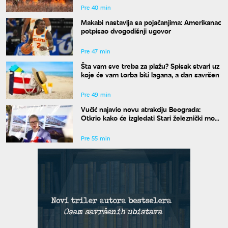
Pre 40 min
Makabi nastavlja sa pojačanjima: Amerikanac
potpisao dvogodišnji ugovor
Pre 47 min
Šta vam sve treba za plažu? Spisak stvari uz
koje će vam torba biti lagana, a dan savršen
Pre 49 min
Vučić najavio novu atrakciju Beograda:
Otkrio kako će izgledati Stari železnički most
i kada će biti gotov
Pre 55 min