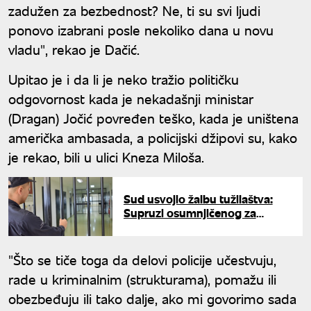
zadužen za bezbednost? Ne, ti su svi ljudi
ponovo izabrani posle nekoliko dana u novu
vladu", rekao je Dačić.
Upitao je i da li je neko tražio političku
odgovornost kada je nekadašnji ministar
(Dragan) Jočić povređen teško, kada je uništena
američka ambasada, a policijski džipovi su, kako
je rekao, bili u ulici Kneza Miloša.
Sud usvojio žalbu tužilaštva:
Supruzi osumnjičenog za
ubistvo na Senjaku određen
pritvor
"Što se tiče toga da delovi policije učestvuju,
rade u kriminalnim (strukturama), pomažu ili
obezbeđuju ili tako dalje, ako mi govorimo sada