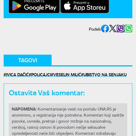
Podeli:
TAGOVI
IVICA DAČIĆ
POLICAJCI
VESELIN MILIĆ
UBISTVO NA SENJAKU
Ostavite Vaš komentar:
NAPOMENA:
Komentarisanje vesti na portalu UNA.RS je
anonimno, a registracija nije potrebna. Komentari koji sadrže
psovke, uvrede, pretnje i govor mržnje na nacionalnoj,
verskoj, rasnoj osnovi ili povodom nečije seksualne
opredeljenosti neće biti objavljeni. Komentari odražavaju