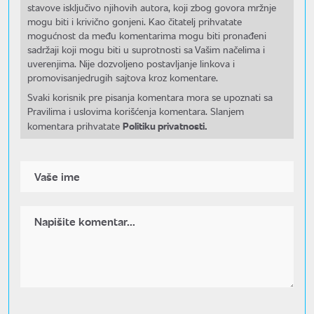
stavove isključivo njihovih autora, koji zbog govora mržnje
mogu biti i krivično gonjeni. Kao čitatelj prihvatate
mogućnost da među komentarima mogu biti pronađeni
sadržaji koji mogu biti u suprotnosti sa Vašim načelima i
uverenjima. Nije dozvoljeno postavljanje linkova i
promovisanjedrugih sajtova kroz komentare.
Svaki korisnik pre pisanja komentara mora se upoznati sa
Pravilima i uslovima korišćenja komentara. Slanjem
Politiku privatnosti.
komentara prihvatate