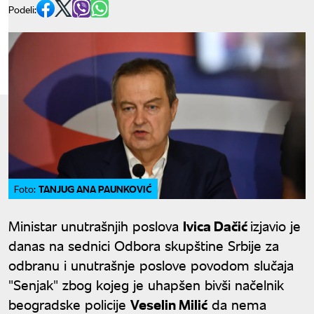
Podeli:
TANJUG ANA PAUNKOVIĆ
Foto:
Ministar unutrašnjih poslova
Ivica Dačić
izjavio je
danas na sednici Odbora skupštine Srbije za
odbranu i unutrašnje poslove povodom slučaja
"Senjak" zbog kojeg je uhapšen bivši načelnik
beogradske policije
Veselin Milić
da nema