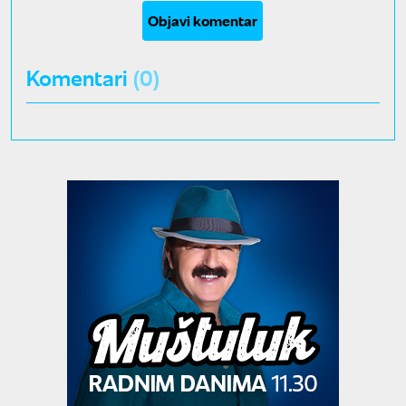
Objavi komentar
Komentari
(0)