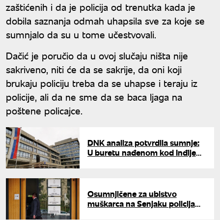
zaštićenih i da je policija od trenutka kada je
dobila saznanja odmah uhapsila sve za koje se
sumnjalo da su u tome učestvovali.
Dačić je poručio da u ovoj slučaju ništa nije
sakriveno, niti će da se sakrije, da oni koji
brukaju policiju treba da se uhapse i teraju iz
policije, ali da ne sme da se baca ljaga na
poštene policajce.
DNK analiza potvrdila sumnje:
U buretu nađenom kod Inđije
bilo telo muškarca ubijenog na
Senjaku
Osumnjičene za ubistvo
muškarca na Senjaku policija
tukla na saslušanju? Oglasilo se