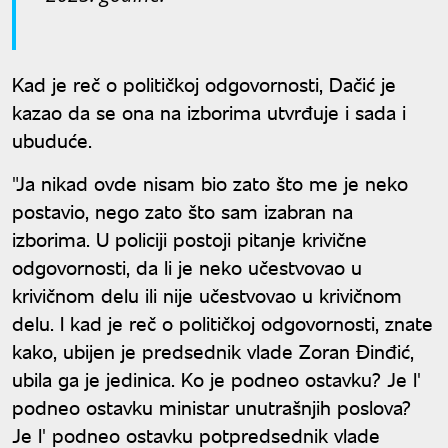
Kad je reč o političkoj odgovornosti, Dačić je
kazao da se ona na izborima utvrđuje i sada i
ubuduće.
"Ja nikad ovde nisam bio zato što me je neko
postavio, nego zato što sam izabran na
izborima. U policiji postoji pitanje krivične
odgovornosti, da li je neko učestvovao u
krivičnom delu ili nije učestvovao u krivičnom
delu. I kad je reč o političkoj odgovornosti, znate
kako, ubijen je predsednik vlade Zoran Đinđić,
ubila ga je jedinica. Ko je podneo ostavku? Je l'
podneo ostavku ministar unutrašnjih poslova?
Je l' podneo ostavku potpredsednik vlade