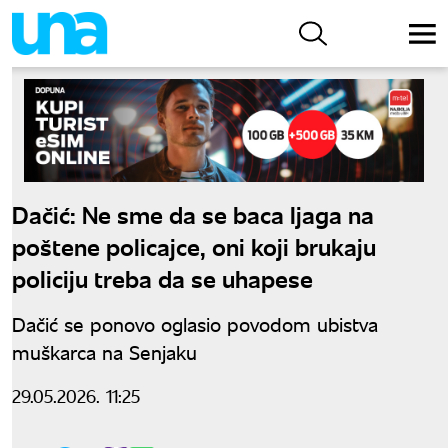
Dačić: Ne sme da se baca ljaga na
poštene policajce, oni koji brukaju
policiju treba da se uhapese
Dačić se ponovo oglasio povodom ubistva
muškarca na Senjaku
29.05.2026. 11:25