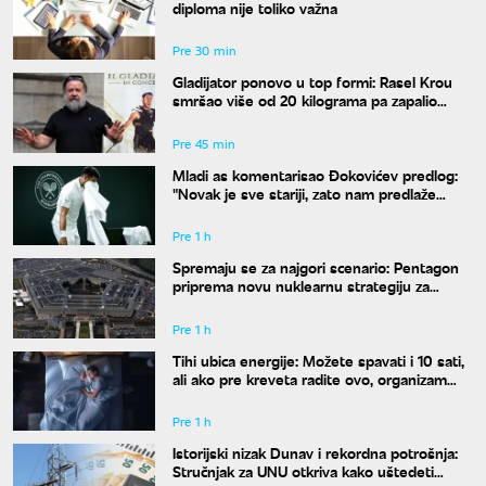
diploma nije toliko važna
Pre 30 min
Gladijator ponovo u top formi: Rasel Krou
smršao više od 20 kilograma pa zapalio
društvene mreže novim izgledom
Pre 45 min
Mladi as komentarisao Đokovićev predlog:
"Novak je sve stariji, zato nam predlaže
kraće mečeve"
Pre 1 h
Spremaju se za najgori scenario: Pentagon
priprema novu nuklearnu strategiju za
eventualni sukob sa Rusijom i Kinom
Pre 1 h
Tihi ubica energije: Možete spavati i 10 sati,
ali ako pre kreveta radite ovo, organizam
vam se neće oporaviti
Pre 1 h
Istorijski nizak Dunav i rekordna potrošnja:
Stručnjak za UNU otkriva kako uštedeti