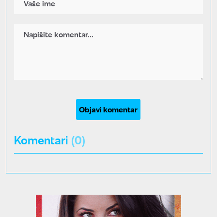
Objavi komentar
Komentari
(0)