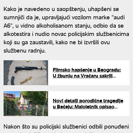
Kako je navedeno u saopštenju, uhapšeni se
sumnjiči da je, upravljajući vozilom marke "audi
A6", u vidno alkoholisanom stanju, odbio da se
alkotestira i nudio novac policijskim službenicima
koji su ga zaustavili, kako ne bi izvršili ovu
službenu radnju.
Filmsko hapšenje u Beogradu:
U žbunju na Vračaru sakrili
automatsku pušku i
molotovljev koktel
Novi detalji porodične tragedije
u Bečeju: Maloletnik opisao
kako je došlo do sukoba sa
ocem
Nakon što su policijski službenici odbili ponuđeni