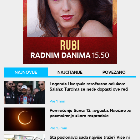
NAJNOVIJE
NAJČITANIJE
POVEZANO
Legenda Liverpula razočarana odlukom
Salaha: Turcima se neće dopasti ove reči
Pre 1 min
Pomračenje Sunca 12. avgusta: Naočare za
posmatranje skoro rasprodate
Pre 15 min
Šta poslodavci sada najviše traže? Više ni