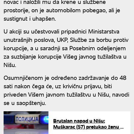
novac i naložili mu da krene u službene
prostorije, on je automobilom pobegao, ali je
sustignut i uhapšen.
U akciji su učestvovali pripadnici Ministarstva
unutrašnjih poslova, UKP, Službe za borbu protiv
korupcije, a u saradnji sa Posebnim odeljenjem
za suzbijanje korupcije Višeg javnog tužilaštva u
Nišu.
Osumnjičenom je određeno zadržavanje do 48
sati nakon čega će, uz krivičnu prijavu, biti
priveden Višem javnom tužilaštvu u Nišu, navodi
se u saopštenju.
Brutalan napad u Nišu:
Muškarac (57) pretukao ženu u
tržnom centru pa pobegao