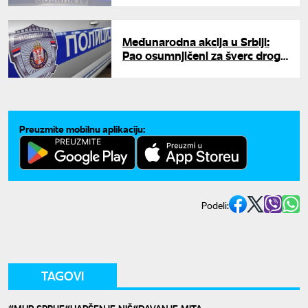
Međunarodna akcija u Srbiji:
Pao osumnjičeni za šverc droge
iz Crne Gore, organizovao
kriminalnu grupu
Preuzmite mobilnu aplikaciju:
Podeli:
TAGOVI
MUP SRBIJE
HAPŠENJE NIŠ
DAVANJE MITA