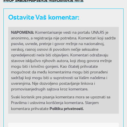
Ostavite Vaš komentar:
NAPOMENA:
Komentarisanje vesti na portalu UNA.RS je
anonimno, a registracija nije potrebna. Komentari koji sadrže
psovke, uvrede, pretnje i govor mržnje na nacionalnoj,
verskoj, rasnoj osnovi ili povodom nečije seksualne
opredeljenosti neće biti objavljeni. Komentari odražavaju
stavove isključivo njihovih autora, koji zbog govora mržnje
mogu biti i krivično gonjeni. Kao čitatelj prihvatate
mogućnost da među komentarima mogu biti pronađeni
sadržaji koji mogu biti u suprotnosti sa Vašim načelima i
uverenjima. Nije dozvoljeno postavljanje linkova i
promovisanjedrugih sajtova kroz komentare.
Svaki korisnik pre pisanja komentara mora se upoznati sa
Pravilima i uslovima korišćenja komentara. Slanjem
Politiku privatnosti.
komentara prihvatate