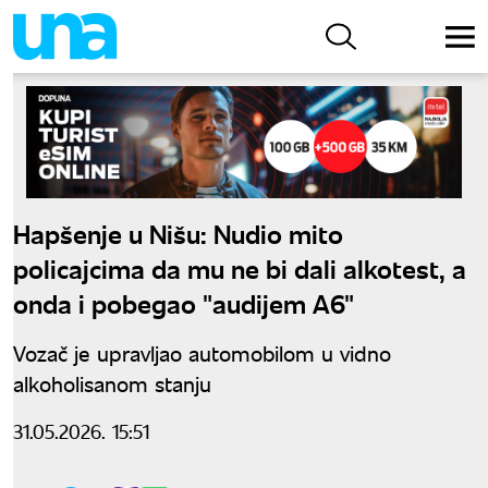
Hapšenje u Nišu: Nudio mito
policajcima da mu ne bi dali alkotest, a
onda i pobegao "audijem A6"
Vozač je upravljao automobilom u vidno
alkoholisanom stanju
31.05.2026. 15:51