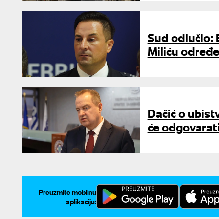
Sud odlučio: 
Miliću određe
Dačić o ubist
će odgovarat
Preuzmite mobilnu
aplikaciju: