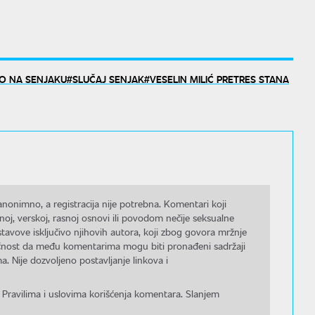
VO NA SENJAKU
SLUČAJ SENJAK
VESELIN MILIĆ PRETRES STANA
nonimno, a registracija nije potrebna. Komentari koji
noj, verskoj, rasnoj osnovi ili povodom nečije seksualne
stavove isključivo njihovih autora, koji zbog govora mržnje
gućnost da među komentarima mogu biti pronađeni sadržaji
a. Nije dozvoljeno postavljanje linkova i
 Pravilima i uslovima korišćenja komentara. Slanjem