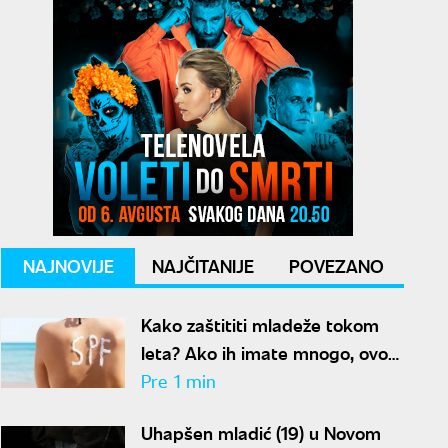
NAJNOVIJE
NAJČITANIJE
POVEZANO
Kako zaštititi mladeže tokom
leta? Ako ih imate mnogo, ovo
morate imati na umu
Pre 1 min
Uhapšen mladić (19) u Novom