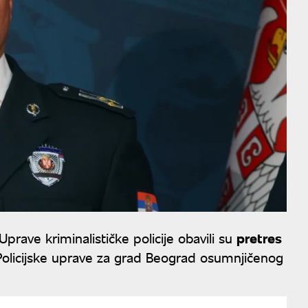
prave kriminalističke policije obavili su
pretres
Policijske uprave za grad Beograd osumnjičenog