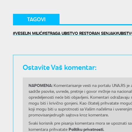
TAGOVI
VESELIN MILIĆ
ISTRAGA UBISTVO RESTORAN SENJAK
UBIST
Ostavite Vaš komentar:
NAPOMENA:
Komentarisanje vesti na portalu UNA.RS je a
sadrže psovke, uvrede, pretnje i govor mržnje na nacional
opredeljenosti neće biti objavljeni. Komentari odražavaju 
mogu biti i krivično gonjeni. Kao čitatelj prihvatate mo
koji mogu biti u suprotnosti sa Vašim načelima i uverenjim
promovisanjedrugih sajtova kroz komentare.
Svaki korisnik pre pisanja komentara mora se upoznati sa
Politiku privatnosti.
komentara prihvatate