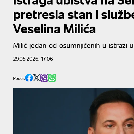
pretresla stan i služb
Veselina Milića
Milić jedan od osumnjičenih u istrazi 
29.05.2026. 17:06
Podeli: