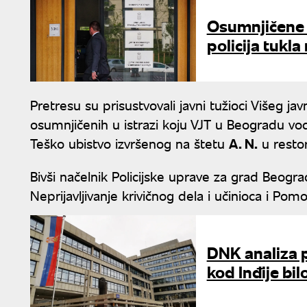
Osumnjičene 
policija tukla
Pretresu su prisustvovali javni tužioci Višeg ja
osumnjičenih u istrazi koju VJT u Beogradu vod
Teško ubistvo izvršenog na štetu
A. N.
u restor
Bivši načelnik Policijske uprave za grad Beograd
Neprijavljivanje krivičnog dela i učinioca i Po
DNK analiza 
kod Inđije bi