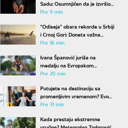
Sadu: Osumnjičen da je izvršio
devet teških krađa
Pre 9 min
"Odiseja" obara rekorde u Srbiji
i Crnoj Gori: Doneta važna
odluka
Pre 16 min
Ivana Španović juriša na
medalju na Evropskom
prvenstvu: "Želim da oborim
Pre 20 min
državni rekord"
Putujete na destinaciju sa
promenljivim vremenom? Evo
šta je sve potrebno da
Pre 31 min
spakujete
Kada prestaju ekstremne
vrućine? Meteorolog Todorović