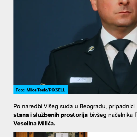
Milos Tesic/PIXSELL
Foto:
Po naredbi Višeg suda u Beogradu, pripadnici U
stana i službenih prostorija
bivšeg načelnika 
Veselina Milića.