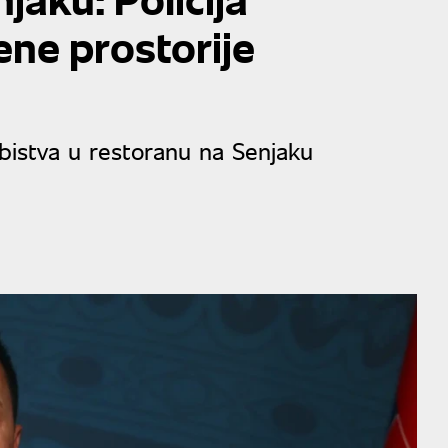
ene prostorije
ubistva u restoranu na Senjaku