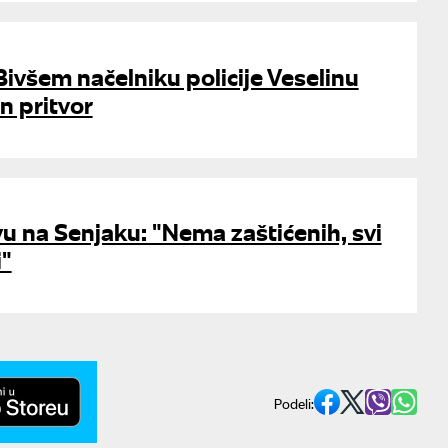
Bivšem načelniku policije Veselinu
n pritvor
vu na Senjaku: "Nema zaštićenih, svi
i"
Podeli: