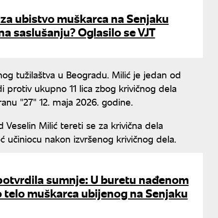
za ubistvo muškarca na Senjaku
 na saslušanju? Oglasilo se VJT
vnog tužilaštva u Beogradu. Milić je jedan od
i protiv ukupno 11 lica zbog krivičnog dela
anu "27" 12. maja 2026. godine.
 Veselin Milić tereti se za krivična dela
moć učiniocu nakon izvršenog krivičnog dela.
potvrdila sumnje: U buretu nađenom
lo telo muškarca ubijenog na Senjaku