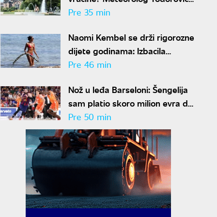
otkriva kakvo nas vreme
Pre 35 min
očekuje do kraja avgusta
Naomi Kembel se drži rigorozne
dijete godinama: Izbacila
mlečne proizvode i gluten
Pre 46 min
Nož u leđa Barseloni: Šengelija
sam platio skoro milion evra da
ode u Dubai
Pre 50 min