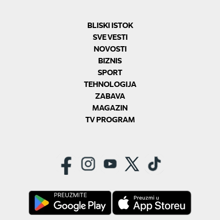
BLISKI ISTOK
SVE VESTI
NOVOSTI
BIZNIS
SPORT
TEHNOLOGIJA
ZABAVA
MAGAZIN
TV PROGRAM