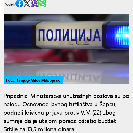
Podeli:
Tanjug/Miloš Milivojević
Foto:
Pripadnici Ministarstva unutrašnjih poslova su po
nalogu Osnovnog javnog tužilaštva u Šapcu,
podneli krivičnu prijavu protiv V. V. (22) zbog
sumnje da je utajom poreza oštetio budžet
Srbije za 13,5 miliona dinara.