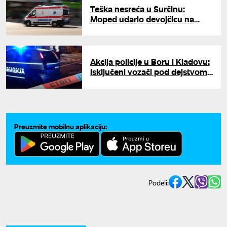
Teška nesreća u Surčinu:
Moped udario devojčicu na
pešačkom ispred škole, vozač
dečak (13)
Akcija policije u Boru i Kladovu:
Isključeni vozači pod dejstvom
kokaina, amfetamina i kanabisa
Preuzmite mobilnu aplikaciju:
Podeli: