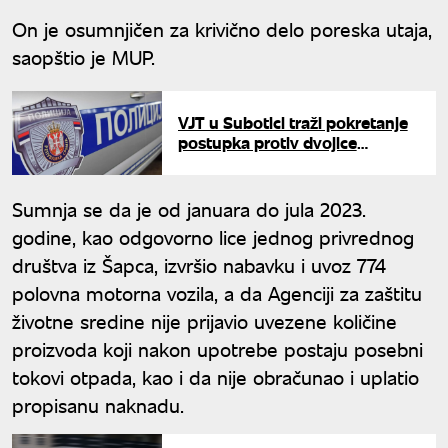
On je osumnjičen za krivično delo poreska utaja,
saopštio je MUP.
VJT u Subotici traži pokretanje
postupka protiv dvojice
maloletnika zbog paljenja
zastave Mađarske
Sumnja se da je od januara do jula 2023.
godine, kao odgovorno lice jednog privrednog
društva iz Šapca, izvršio nabavku i uvoz 774
polovna motorna vozila, a da Agenciji za zaštitu
životne sredine nije prijavio uvezene količine
proizvoda koji nakon upotrebe postaju posebni
tokovi otpada, kao i da nije obračunao i uplatio
propisanu naknadu.