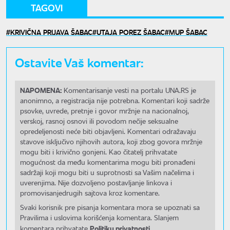
TAGOVI
KRIVIČNA PRIJAVA ŠABAC
UTAJA POREZ ŠABAC
MUP ŠABAC
Ostavite Vaš komentar:
NAPOMENA:
Komentarisanje vesti na portalu UNA.RS je
anonimno, a registracija nije potrebna. Komentari koji sadrže
psovke, uvrede, pretnje i govor mržnje na nacionalnoj,
verskoj, rasnoj osnovi ili povodom nečije seksualne
opredeljenosti neće biti objavljeni. Komentari odražavaju
stavove isključivo njihovih autora, koji zbog govora mržnje
mogu biti i krivično gonjeni. Kao čitatelj prihvatate
mogućnost da među komentarima mogu biti pronađeni
sadržaji koji mogu biti u suprotnosti sa Vašim načelima i
uverenjima. Nije dozvoljeno postavljanje linkova i
promovisanjedrugih sajtova kroz komentare.
Svaki korisnik pre pisanja komentara mora se upoznati sa
Pravilima i uslovima korišćenja komentara. Slanjem
Politiku privatnosti.
komentara prihvatate