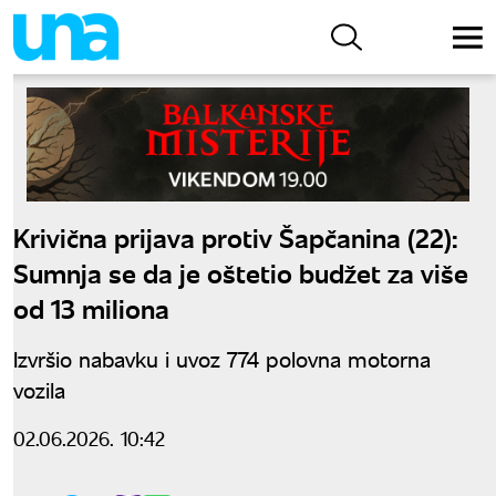
Krivična prijava protiv Šapčanina (22):
Sumnja se da je oštetio budžet za više
od 13 miliona
Izvršio nabavku i uvoz 774 polovna motorna
vozila
02.06.2026. 10:42