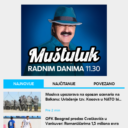
NAJNOVIJE
NAJČITANIJE
POVEZANO
Moskva upozorava na opasan scenario na
Balkanu: Uvlačenje tzv. Kosova u NATO bi
"zapalilo" region
Pre 2 min
OFK Beograd prodao Cvetkovića u
Vankuver: Romantičarima 1,5 miliona evra