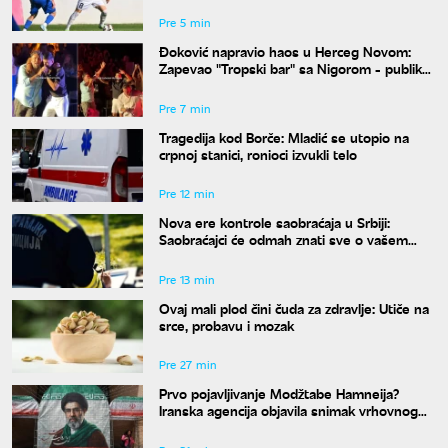
Pre 5 min
Đoković napravio haos u Herceg Novom:
Zapevao "Tropski bar" sa Nigorom - publika
u transu
Pre 7 min
Tragedija kod Borče: Mladić se utopio na
crpnoj stanici, ronioci izvukli telo
Pre 12 min
Nova ere kontrole saobraćaja u Srbiji:
Saobraćajci će odmah znati sve o vašem
prekršaju
Pre 13 min
Ovaj mali plod čini čuda za zdravlje: Utiče na
srce, probavu i mozak
Pre 27 min
Prvo pojavljivanje Modžtabe Hamneija?
Iranska agencija objavila snimak vrhovnog
vođe Irana