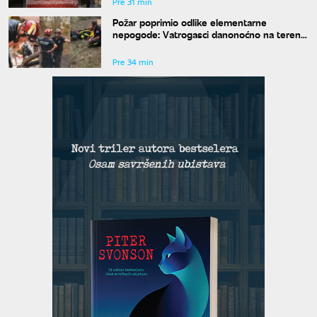
Pre 31 min
Požar poprimio odlike elementarne
nepogode: Vatrogasci danonoćno na terenu
u Deliblatu
Pre 34 min