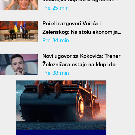
lapsus u programu uživo
Pre 25 min
Počeli razgovori Vučića i
Zelenskog: Na stolu ekonomija,
trgovina, energetika i evropski
Pre 34 min
put
Novi ugovor za Kokovića: Trener
Železničara ostaje na klupi do
2028. godine
Pre 38 min