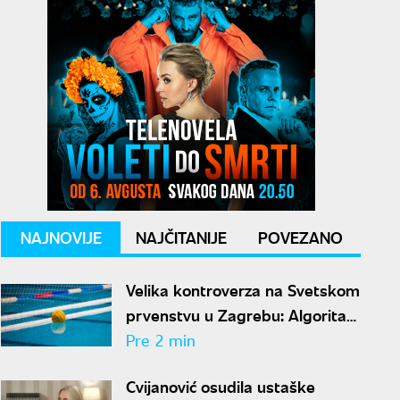
NAJNOVIJE
NAJČITANIJE
POVEZANO
Velika kontroverza na Svetskom
prvenstvu u Zagrebu: Algoritam
izbacio Crnu Goru uprkos
Pre 2 min
pobedama
Cvijanović osudila ustaške