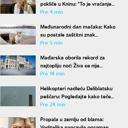
pokliče u Kninu: "To je vraćanje
u mračnu prošlost"
Pre 4 min
Međunarodni dan mačaka: Kako
su postale zaštitni znak
Istanbula
Pre 5 min
Mađarska oborila rekord za
najtopliju noć: Živa se nije
spustila ispod 27 stepeni
Pre 14 min
Helikopteri nadleću Deliblatsku
peščaru: Pogledajte kako teče
borba sa vatrenom stihijom
Pre 24 min
Propala u zemlju od blama:
Voditeljka napravila ogroman