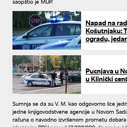
saopštio je MUP.
Napad na rad
Košutnjaku: T
ogradu, jedan
Pucnjava u N
u Klinički ce
Sumnja se da su V. M. kao odgovorno lice jedno
jedne knjigovodstvene agencije u Novom Sadu, u
računa o navodno izvršenom prometu dobara i 