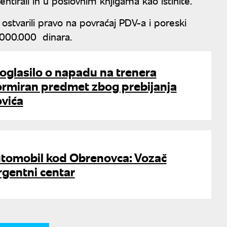
tirali ih u poslovnim knjigama kao istinite.
stvarili pravo na povraćaj PDV-a i poreski
2.000.000 dinara.
 oglasilo o napadu na trenera
ormiran predmet zbog prebijanja
vića
utomobil kod Obrenovca: Vozač
rgentni centar