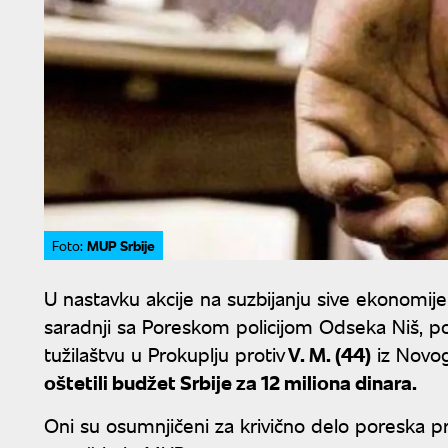
MUP Srbije
Foto:
U nastavku akcije na suzbijanju sive ekonomije 
saradnji sa Poreskom policijom Odseka Niš, p
tužilaštvu u Prokuplju protiv
V. M. (44)
iz Novo
oštetili budžet Srbije za 12 miliona dinara.
Oni su osumnjičeni za krivično delo poreska 