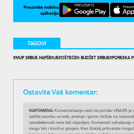
Preuzmite mobilnu
aplikaciju:
TAGOVI
MUP SRBIJE HAPŠENJE
OŠTEĆEN BUDŽET SRBIJE
PORESKA P
Ostavite Vaš komentar:
NAPOMENA:
Komentarisanje vesti na portalu UNA.RS je a
sadrže psovke, uvrede, pretnje i govor mržnje na nacional
opredeljenosti neće biti objavljeni. Komentari odražavaju 
mogu biti i krivično gonjeni. Kao čitatelj prihvatate mo