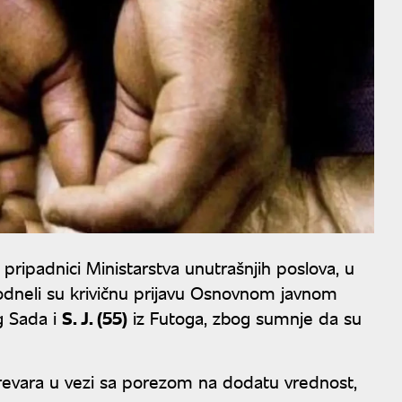
pripadnici Ministarstva unutrašnjih poslova, u
odneli su krivičnu prijavu Osnovnom javnom
g Sada i
S. J. (55)
iz Futoga, zbog sumnje da su
prevara u vezi sa porezom na dodatu vrednost,