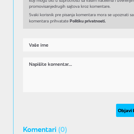
koji mogu biti u suprotnosti sa Vašim načelima i uverenjim
promovisanjedrugih sajtova kroz komentare.
Svaki korisnik pre pisanja komentara mora se upoznati sa
Politiku privatnosti.
komentara prihvatate
Objavi
Komentari
(0)