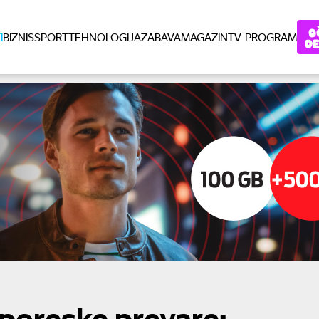
I
BIZNIS
SPORT
TEHNOLOGIJA
ZABAVA
MAGAZIN
TV PROGRAM
 poreske prevare: