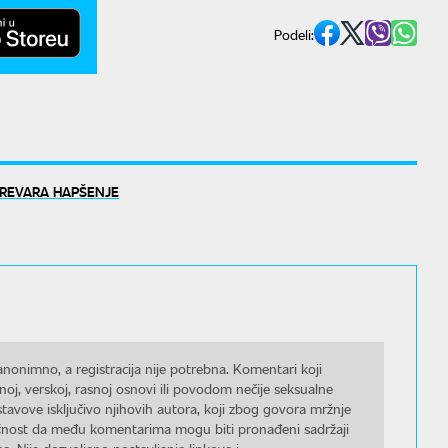
Podeli:
REVARA HAPŠENJE
nonimno, a registracija nije potrebna. Komentari koji
noj, verskoj, rasnoj osnovi ili povodom nečije seksualne
stavove isključivo njihovih autora, koji zbog govora mržnje
gućnost da među komentarima mogu biti pronađeni sadržaji