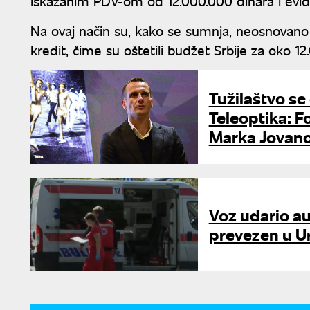
iskazanim PDV-om od 12.000.000 dinara i eviden
Na ovaj način su, kako se sumnja, neosnovano o
kredit, čime su oštetili budžet Srbije za oko 1
Tužilaštvo se
Teleoptika: F
Marka Jovano
Voz udario a
prevezen u U