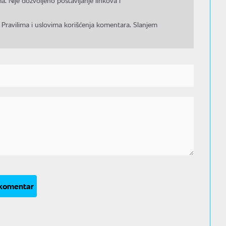
a. Nije dozvoljeno postavljanje linkova i
 Pravilima i uslovima korišćenja komentara. Slanjem
 komentar