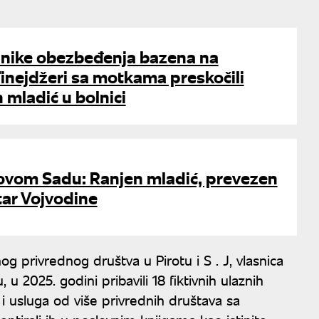
nike obezbeđenja bazena na
inejdžeri sa motkama preskočili
 mladić u bolnici
ovom Sadu: Ranjen mladić, prevezen
ntar Vojvodine
g privrednog društva u Pirotu i S . J, vlasnica
 2025. godini pribavili 18 fiktivnih ulaznih
usluga od više privrednih društava sa