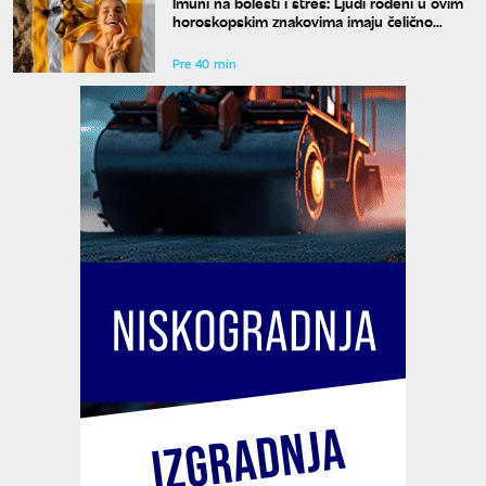
Imuni na bolesti i stres: Ljudi rođeni u ovim
horoskopskim znakovima imaju čelično
zdravlje, a jedan detalj ih potpuno izdvaja
Pre 40 min