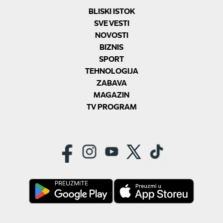
BLISKI ISTOK
SVE VESTI
NOVOSTI
BIZNIS
SPORT
TEHNOLOGIJA
ZABAVA
MAGAZIN
TV PROGRAM