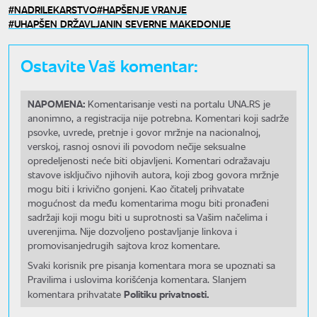
NADRILEKARSTVO
HAPŠENJE VRANJE
UHAPŠEN DRŽAVLJANIN SEVERNE MAKEDONIJE
Ostavite Vaš komentar:
NAPOMENA:
Komentarisanje vesti na portalu UNA.RS je
anonimno, a registracija nije potrebna. Komentari koji sadrže
psovke, uvrede, pretnje i govor mržnje na nacionalnoj,
verskoj, rasnoj osnovi ili povodom nečije seksualne
opredeljenosti neće biti objavljeni. Komentari odražavaju
stavove isključivo njihovih autora, koji zbog govora mržnje
mogu biti i krivično gonjeni. Kao čitatelj prihvatate
mogućnost da među komentarima mogu biti pronađeni
sadržaji koji mogu biti u suprotnosti sa Vašim načelima i
uverenjima. Nije dozvoljeno postavljanje linkova i
promovisanjedrugih sajtova kroz komentare.
Svaki korisnik pre pisanja komentara mora se upoznati sa
Pravilima i uslovima korišćenja komentara. Slanjem
Politiku privatnosti.
komentara prihvatate