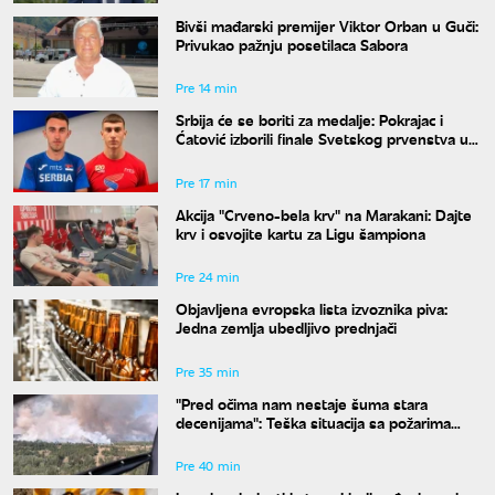
Bivši mađarski premijer Viktor Orban u Guči:
Privukao pažnju posetilaca Sabora
Pre 14 min
Srbija će se boriti za medalje: Pokrajac i
Ćatović izborili finale Svetskog prvenstva u
Judžinu
Pre 17 min
Akcija "Crveno-bela krv" na Marakani: Dajte
krv i osvojite kartu za Ligu šampiona
Pre 24 min
Objavljena evropska lista izvoznika piva:
Jedna zemlja ubedljivo prednjači
Pre 35 min
"Pred očima nam nestaje šuma stara
decenijama": Teška situacija sa požarima
širom Srbije, šteta je ogromna
Pre 40 min