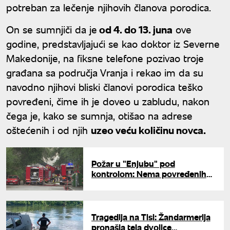
potreban za lečenje njihovih članova porodica.
On se sumnjiči da je
od 4. do 13. juna
ove
godine, predstavljajući se kao doktor iz Severne
Makedonije, na fiksne telefone pozivao troje
građana sa područja Vranja i rekao im da su
navodno njihovi bliski članovi porodica teško
povređeni, čime ih je doveo u zabludu, nakon
čega je, kako se sumnja, otišao na adrese
oštećenih i od njih
uzeo veću količinu novca.
Požar u "Enjubu" pod
kontrolom: Nema povređenih
građana, dva vatrogasca lakše
povređena
Tragedija na Tisi: Žandarmerija
pronašla tela dvojice