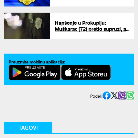
Osumnjičeni za primanje mita i
zloupotrebu položaja
Hapšenje u Prokuplju:
Muškarac (72) pretio supruzi, a
onda zapalio kuću
Preuzmite mobilnu aplikaciju:
Podeli:
TAGOVI