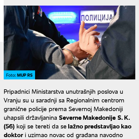
MUP RS
Foto:
Pripadnici Ministarstva unutrašnjih poslova u
Vranju su u saradnji sa Regionalnim centrom
granične policije prema Severnoj Makedoniji
uhapsili državljanina
Severne Makedonije
S. K.
(56)
koji se tereti da se
lažno predstavljao kao
doktor
i uzimao novac od građana navodno