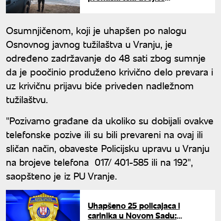
muškaraca koji su ispali iz
čamca
Osumnjičenom, koji je uhapšen po nalogu
Osnovnog javnog tužilaštva u Vranju, je
određeno zadržavanje do 48 sati zbog sumnje
da je poočinio produženo krivično delo prevara i
uz krivičnu prijavu biće priveden nadležnom
tužilaštvu.
"Pozivamo građane da ukoliko su dobijali ovakve
telefonske pozive ili su bili prevareni na ovaj ili
sličan način, obaveste Policijsku upravu u Vranju
na brojeve telefona 017/ 401-585 ili na 192",
saopšteno je iz PU Vranje.
Uhapšeno 25 policajaca i
carinika u Novom Sadu: