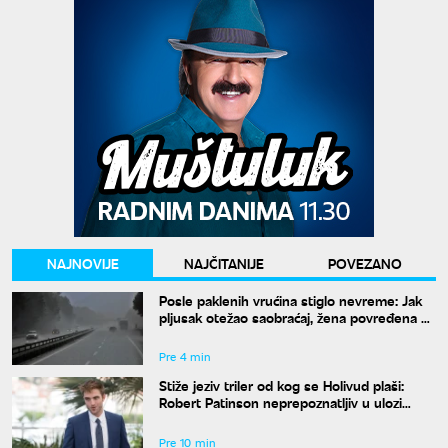
NAJNOVIJE
NAJČITANIJE
POVEZANO
Posle paklenih vrućina stiglo nevreme: Jak
pljusak otežao saobraćaj, žena povređena u
Leskovcu
Pre 4 min
Stiže jeziv triler od kog se Holivud plaši:
Robert Patinson neprepoznatljiv u ulozi
slavnog voditelja
Pre 10 min