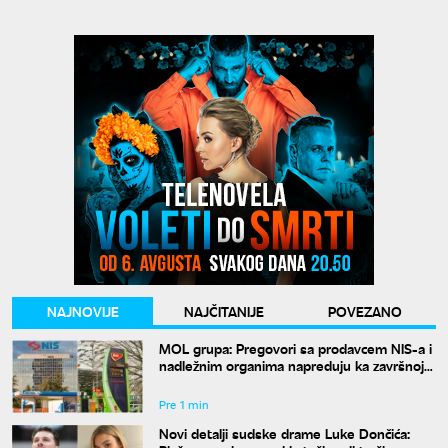
NAJNOVIJE
NAJČITANIJE
POVEZANO
MOL grupa: Pregovori sa prodavcem NIS-a i
nadležnim organima napreduju ka završnoj
fazi
Pre 1 min
Novi detalji sudske drame Luke Dončića: