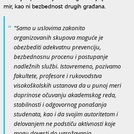
mir, kao ni bezbednost drugih građana.
"Samo u uslovima zakonito
organizovanih skupova moguće je
obezbediti adekvatnu prevenciju,
bezbednosnu procenu i postupanje
nadležnih službi. Istovremeno, pozivamo
fakultete, profesore i rukovodstva
visokoškolskih ustanova da u punoj meri
doprinose očuvanju akademskog reda,
stabilnosti i odgovornog ponašanja
studenata, kao i da svojim autoritetom i
delovanjem ne podstiču aktivnosti koje
mogu dovesti do ugrožavanja