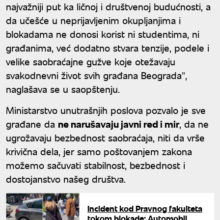
najvažniji put ka ličnoj i društvenoj budućnosti, a
da učešće u neprijavljenim okupljanjima i
blokadama ne donosi korist ni studentima, ni
građanima, već dodatno stvara tenzije, podele i
velike saobraćajne gužve koje otežavaju
svakodnevni život svih građana Beograda",
naglašava se u saopštenju.
Ministarstvo unutrašnjih poslova pozvalo je sve
građane da
ne narušavaju javni red i mir
, da ne
ugrožavaju bezbednost saobraćaja, niti da vrše
krivična dela, jer samo poštovanjem zakona
možemo sačuvati stabilnost, bezbednost i
dostojanstvo našeg društva.
Incident kod Pravnog fakulteta
tokom blokade: Automobil