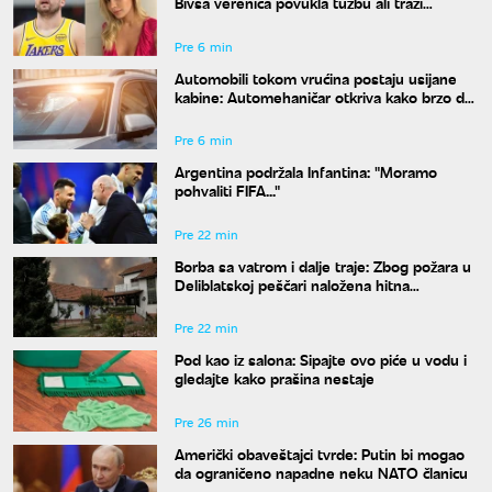
Bivša verenica povukla tužbu ali traži
bogatstvo na sudu u Sloveniji
Pre 6 min
Automobili tokom vrućina postaju usijane
kabine: Automehaničar otkriva kako brzo da
rashladite vozilo
Pre 6 min
Argentina podržala Infantina: "Moramo
pohvaliti FIFA..."
Pre 22 min
Borba sa vatrom i dalje traje: Zbog požara u
Deliblatskoj peščari naložena hitna
evakuacija
Pre 22 min
Pod kao iz salona: Sipajte ovo piće u vodu i
gledajte kako prašina nestaje
Pre 26 min
Američki obaveštajci tvrde: Putin bi mogao
da ograničeno napadne neku NATO članicu