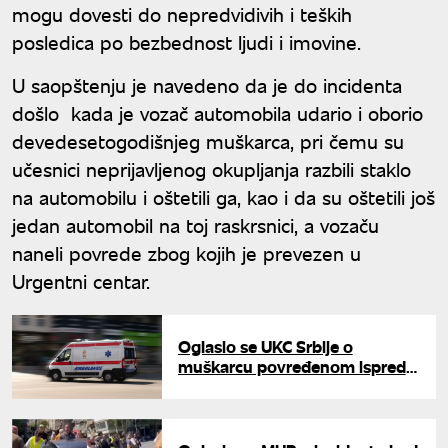
mogu dovesti do nepredvidivih i teških
posledica po bezbednost ljudi i imovine.
U saopštenju je navedeno da je do incidenta
došlo kada je vozač automobila udario i oborio
devedesetogodišnjeg muškarca, pri čemu su
učesnici neprijavljenog okupljanja razbili staklo
na automobilu i oštetili ga, kao i da su oštetili još
jedan automobil na toj raskrsnici, a vozaču
naneli povrede zbog kojih je prevezen u
Urgentni centar.
Oglasio se UKC Srbije o
muškarcu povređenom ispred
Pravnog fakulteta: Poznato u
kakvom je stanju