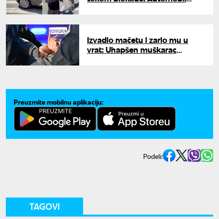
uleteo u grupu ljudi, ima
povređenih
Izvadio mačetu i zario mu u
vrat: Uhapšen muškarac
osumnjičen za ubistvo u
Obrenovcu
Preuzmite mobilnu aplikaciju:
Podeli:
TAGOVI