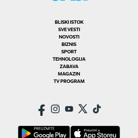
BLISKI ISTOK
SVE VESTI
NOVOSTI
BIZNIS
SPORT
TEHNOLOGIJA
ZABAVA
MAGAZIN
TV PROGRAM