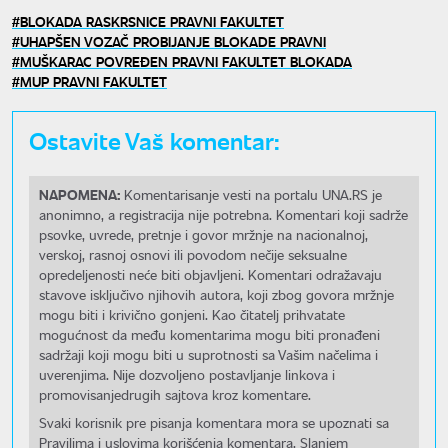
BLOKADA RASKRSNICE PRAVNI FAKULTET
UHAPŠEN VOZAČ PROBIJANJE BLOKADE PRAVNI
MUŠKARAC POVREĐEN PRAVNI FAKULTET BLOKADA
MUP PRAVNI FAKULTET
Ostavite Vaš komentar:
NAPOMENA:
Komentarisanje vesti na portalu UNA.RS je
anonimno, a registracija nije potrebna. Komentari koji sadrže
psovke, uvrede, pretnje i govor mržnje na nacionalnoj,
verskoj, rasnoj osnovi ili povodom nečije seksualne
opredeljenosti neće biti objavljeni. Komentari odražavaju
stavove isključivo njihovih autora, koji zbog govora mržnje
mogu biti i krivično gonjeni. Kao čitatelj prihvatate
mogućnost da među komentarima mogu biti pronađeni
sadržaji koji mogu biti u suprotnosti sa Vašim načelima i
uverenjima. Nije dozvoljeno postavljanje linkova i
promovisanjedrugih sajtova kroz komentare.
Svaki korisnik pre pisanja komentara mora se upoznati sa
Pravilima i uslovima korišćenja komentara. Slanjem