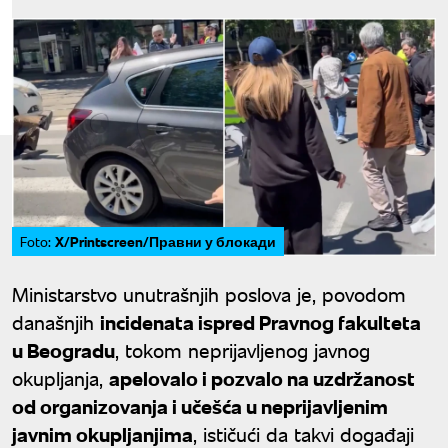
X/Printscreen/Правни у блокади
Foto:
Ministarstvo unutrašnjih poslova je, povodom
današnjih
incidenata ispred Pravnog fakulteta
u Beogradu
, tokom neprijavljenog javnog
okupljanja,
apelovalo i pozvalo na uzdržanost
od organizovanja i učešća u neprijavljenim
javnim okupljanjima
, ističući da takvi događaji