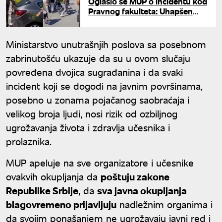
Oglasio se MUP o incidentu kod
Pravnog fakulteta: Uhapšen
vozač zbog pokušaja teškog
ubistva nakon probijanja
blokade
Ministarstvo unutrašnjih poslova sa posebnom
zabrinutošću ukazuje da su u ovom slučaju
povređena dvojica sugrađanina i da svaki
incident koji se dogodi na javnim površinama,
posebno u zonama pojačanog saobraćaja i
velikog broja ljudi, nosi rizik od ozbiljnog
ugrožavanja života i zdravlja učesnika i
prolaznika.
MUP apeluje na sve organizatore i učesnike
ovakvih okupljanja da
poštuju zakone
Republike Srbije
, da
sva javna okupljanja
blagovremeno prijavljuju
nadležnim organima i
da svojim ponašanjem ne ugrožavaju javni red i