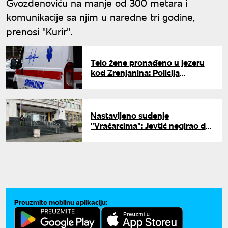
Gvozdenoviću na manje od 300 metara i
komunikacije sa njim u naredne tri godine,
prenosi "Kurir".
Telo žene pronađeno u jezeru
kod Zrenjanina: Policija
proverava spisak nestalih
osoba
Nastavljeno suđenje
"Vračarcima": Jevtić negirao da
je pucao na Stefanovića
Preuzmite mobilnu aplikaciju: