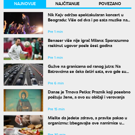
NAJNOVIJE
NAJČITANIJE
POVEZANO
Nik Kejv održao spektakularan koncert u
Beogradu: Više od dva i po sata muzike na
Kalemegdanu
Pre 1 min
Benaser više nije igrač Milana: Sporazumno
raskinut ugovor posle šest godina
Pre 1 min
Gužve na granicama od ranog jutra: Na
Batrovcima se čeka četiri sata, evo gde su
još kolone
Pre 6 min
Danas je Trnova Petka: Praznik koji posebno
poštuju žene, a ovo su običaji i verovanja
Pre 15 min
Mislite da jedete zdravo, a pravite pakao u
organizmu: Izbegavajte ove namirnice u
širokom luku ako vam je šećer u krvi
nestabilan
Pre 30 min