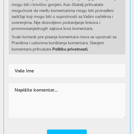
mogu biti i krivično gonjeni. Kao čitatelj prihvatate
mogućnost da među komentarima mogu biti pronađeni
sadržaji koji mogu biti u suprotnosti sa Vašim načelima i
uverenjima. Nije dozvoljeno postavljanje linkova i
promovisanjedrugih sajtova kroz komentare.
Svaki korisnik pre pisanja komentara mora se upoznati sa
Pravilima i uslovima korišćenja komentara. Slanjem
Politiku privatnosti.
komentara prihvatate