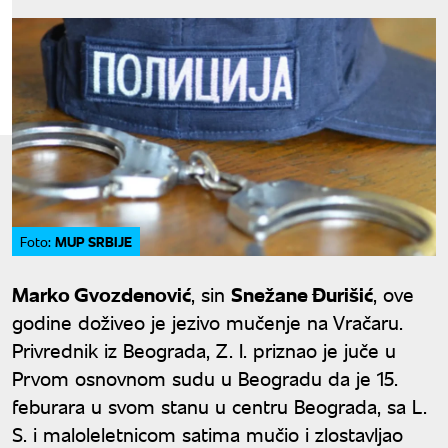
MUP SRBIJE
Foto:
Marko Gvozdenović
, sin
Snežane Đurišić
, ove
godine doživeo je jezivo mučenje na Vračaru.
Privrednik iz Beograda, Z. I. priznao je juče u
Prvom osnovnom sudu u Beogradu da je 15.
feburara u svom stanu u centru Beograda, sa L.
S. i maloleletnicom satima mučio i zlostavljao