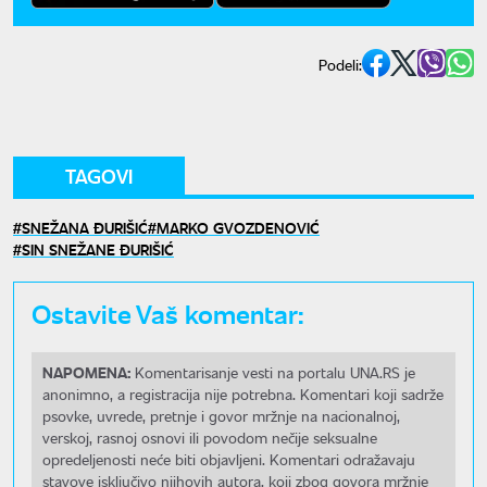
Podeli:
TAGOVI
SNEŽANA ĐURIŠIĆ
MARKO GVOZDENOVIĆ
SIN SNEŽANE ĐURIŠIĆ
Ostavite Vaš komentar:
NAPOMENA:
Komentarisanje vesti na portalu UNA.RS je
anonimno, a registracija nije potrebna. Komentari koji sadrže
psovke, uvrede, pretnje i govor mržnje na nacionalnoj,
verskoj, rasnoj osnovi ili povodom nečije seksualne
opredeljenosti neće biti objavljeni. Komentari odražavaju
stavove isključivo njihovih autora, koji zbog govora mržnje