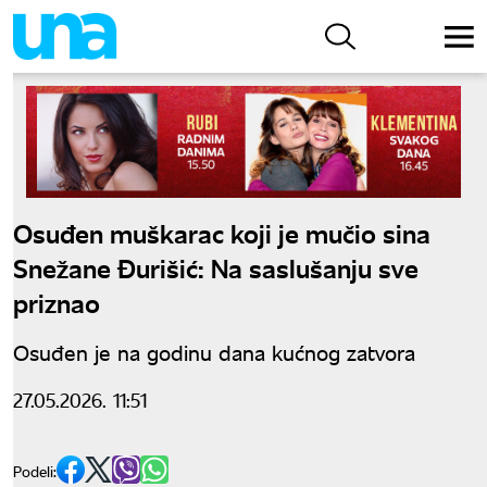
Osuđen muškarac koji je mučio sina
Snežane Đurišić: Na saslušanju sve
priznao
Osuđen je na godinu dana kućnog zatvora
27.05.2026. 11:51
Podeli: