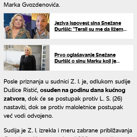
Marka Gvozdenovića.
Jeziva ispovest sina Snežane
Đurišić: "Terali su me da ližem
sopstvenu krv, mislim da su
hteli da me ubiju"
Prvo oglašavanje Snežane
Đurišić o sinu Marku koji je
brutalno pretučen: "Stabilno je"
Posle priznanja u sudnici Z. I. je, odlukom sudije
Dušice Ristić,
osuđen na godinu dana kućnog
zatvora
, dok će se postupak protiv L. S. (26)
nastaviti, dok se protiv maloletnice postupak
već vodi odvojeno.
Sudija je Z. I. izrekla i meru zabrane približavanja