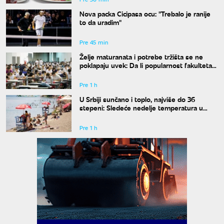
Nova packa Cicipasa ocu: "Trebalo je ranije
to da uradim"
Pre 45 min
Želje maturanata i potrebe tržišta se ne
poklapaju uvek: Da li popularnost fakulteta
znači i siguran posao?
Pre 1 h
U Srbiji sunčano i toplo, najviše do 36
stepeni: Sledeće nedelje temperatura u
porastu
Pre 1 h