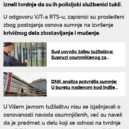
izneli tvrdnje da su ih policijski službenici tukli
.
U odgovoru VJT-a RTS-u, zapisnici su prosleđeni
zbog postojanja osnova sumnje na izvršenje
krivičnog dela zlostavljanje i mučenje
.
Sud usvojio žalbu tužilaštva:
Supruzi osumnjičenog za
ubistvo na Senjaku određen
pritvor
DNK analiza potvrdila sumnje:
U buretu nađenom kod Inđije
bilo telo muškarca ubijenog na
Senjaku
U Višem javnom tužilaštvu nisu se izjašnjavali o
osnovanosti navoda osumnjičenih, već su naveli
da je predmet u delu koji se odnosi na tvrdnje