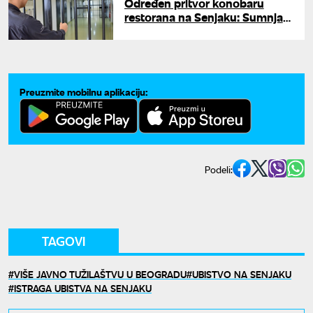
Određen pritvor konobaru
restorana na Senjaku: Sumnja
se da je pomagao u prikrivanju
ubistva
Preuzmite mobilnu aplikaciju:
Podeli:
TAGOVI
VIŠE JAVNO TUŽILAŠTVU U BEOGRADU
UBISTVO NA SENJAKU
ISTRAGA UBISTVA NA SENJAKU