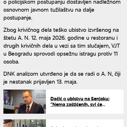
o policijskom postupanju dostavljen nadležnom
osnovnom javnom tužilaštvu na dalje
postupanje.
Zbog krivičnog dela teško ubistvo izvršenog na
štetu A. N. 12. maja 2026. godine u restoranu i
drugih krivičnih dela u vezi sa tim slučajem, VJT
u Beogradu sprovodi opsežnu istragu protiv 11
osoba.
DNK analizom utvrđeno je da se radi o A. N, čiji
je nestanak prijavljen 13. maja.
Dačić o ubistvu na Senjaku:
"Nema zaštićenih, svi će
odgovarati"