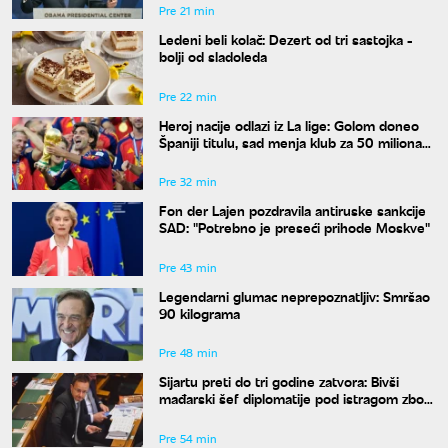
Pre 21 min
Ledeni beli kolač: Dezert od tri sastojka -
bolji od sladoleda
Pre 22 min
Heroj nacije odlazi iz La lige: Golom doneo
Španiji titulu, sad menja klub za 50 miliona
evra
Pre 32 min
Fon der Lajen pozdravila antiruske sankcije
SAD: "Potrebno je preseći prihode Moskve"
Pre 43 min
Legendarni glumac neprepoznatljiv: Smršao
90 kilograma
Pre 48 min
Sijartu preti do tri godine zatvora: Bivši
mađarski šef diplomatije pod istragom zbog
sumnje na primanje mita
Pre 54 min