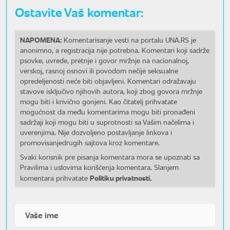
Ostavite Vaš komentar:
NAPOMENA:
Komentarisanje vesti na portalu UNA.RS je
anonimno, a registracija nije potrebna. Komentari koji sadrže
psovke, uvrede, pretnje i govor mržnje na nacionalnoj,
verskoj, rasnoj osnovi ili povodom nečije seksualne
opredeljenosti neće biti objavljeni. Komentari odražavaju
stavove isključivo njihovih autora, koji zbog govora mržnje
mogu biti i krivično gonjeni. Kao čitatelj prihvatate
mogućnost da među komentarima mogu biti pronađeni
sadržaji koji mogu biti u suprotnosti sa Vašim načelima i
uverenjima. Nije dozvoljeno postavljanje linkova i
promovisanjedrugih sajtova kroz komentare.
Svaki korisnik pre pisanja komentara mora se upoznati sa
Pravilima i uslovima korišćenja komentara. Slanjem
Politiku privatnosti.
komentara prihvatate