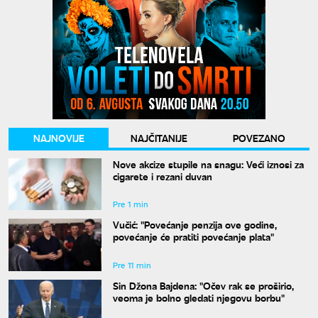
NAJNOVIJE
NAJČITANIJE
POVEZANO
Nove akcize stupile na snagu: Veći iznosi za
cigarete i rezani duvan
Pre 1 min
Vučić: "Povećanje penzija ove godine,
povećanje će pratiti povećanje plata"
Pre 11 min
Sin Džona Bajdena: "Očev rak se proširio,
veoma je bolno gledati njegovu borbu"