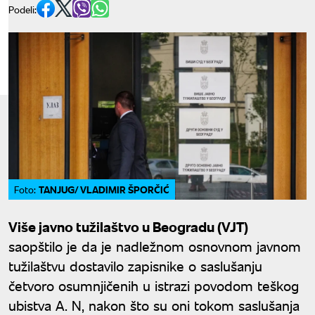
Podeli:
TANJUG/ VLADIMIR ŠPORČIĆ
Foto:
Više javno tužilaštvo u Beogradu (VJT)
saopštilo je da je nadležnom osnovnom javnom
tužilaštvu dostavilo zapisnike o saslušanju
četvoro osumnjičenih u istrazi povodom teškog
ubistva A. N, nakon što su oni tokom saslušanja