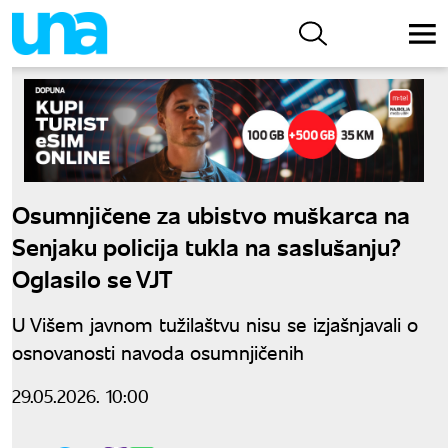
Osumnjičene za ubistvo muškarca na
Senjaku policija tukla na saslušanju?
Oglasilo se VJT
U Višem javnom tužilaštvu nisu se izjašnjavali o
osnovanosti navoda osumnjičenih
29.05.2026. 10:00