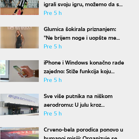
igrali svoju igru, možemo da se
nadamo najboljem
Pre 5 h
Glumica šokirala priznanjem:
"Ne brijem noge i uopšte me
nije sramota"
Pre 5 h
iPhone i Windows konačno rade
zajedno: Stiže funkcija koju
korisnici godinama čekaju
Pre 5 h
Sve više putnika na niškom
aerodromu: U julu kroz
"Konstantin Veliki" prošlo
Pre 5 h
gotovo 50.000 ljudi
Crveno-bela porodica ponovo u
humanoj misiji: Organizuje se