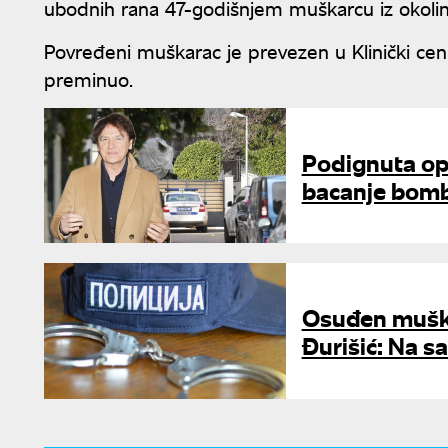
ubodnih rana 47-godišnjem muškarcu iz okoli
Povređeni muškarac je prevezen u Klinički cen
preminuo.
Podignuta op
bacanje bomb
Osuđen muška
Đurišić: Na s