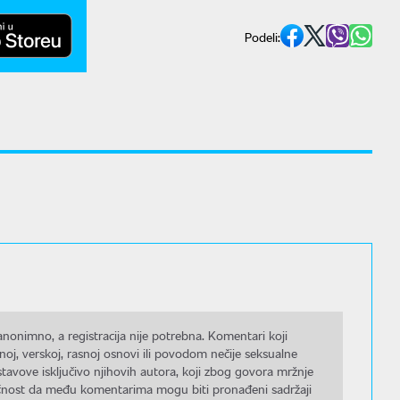
Podeli:
nonimno, a registracija nije potrebna. Komentari koji
noj, verskoj, rasnoj osnovi ili povodom nečije seksualne
stavove isključivo njihovih autora, koji zbog govora mržnje
gućnost da među komentarima mogu biti pronađeni sadržaji