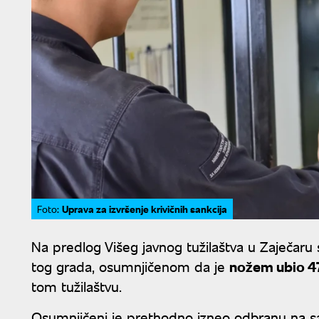
Uprava za izvršenje krivičnih sankcija
Foto:
Na predlog Višeg javnog tužilaštva u Zaječaru
tog grada, osumnjičenom da je
nožem ubio 4
tom tužilaštvu.
Osumnjičeni je prethodno izneo odbranu na sa