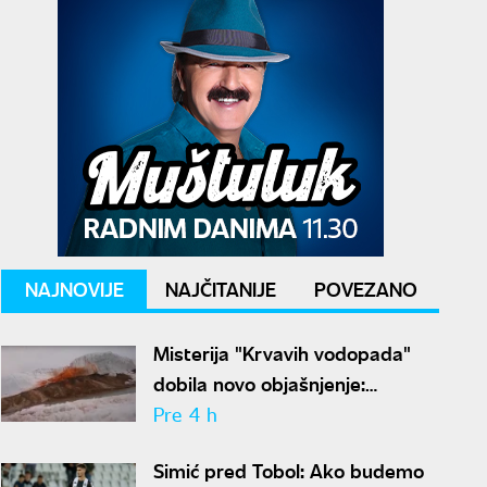
NAJNOVIJE
NAJČITANIJE
POVEZANO
Misterija "Krvavih vodopada"
dobila novo objašnjenje:
Otkriven drevni ekosistem na
Pre 4 h
Antarktiku
Simić pred Tobol: Ako budemo