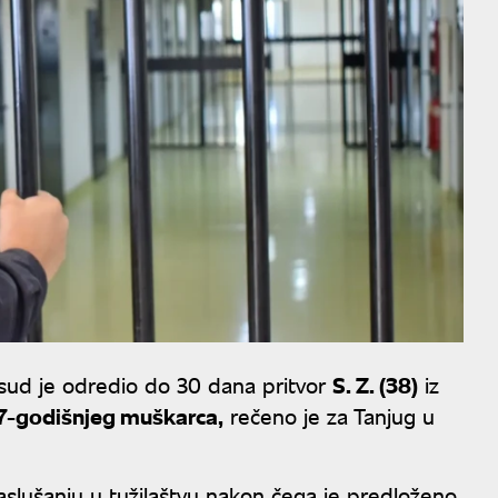
 sud je odredio do 30 dana pritvor
S. Z. (38)
iz
7-godišnjeg muškarca,
rečeno je za Tanjug u
slušanju u tužilaštvu nakon čega je predloženo