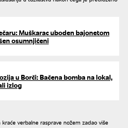
ječaru: Muškarac uboden bajonetom
šen osumnjičeni
zija u Borči: Bačena bomba na lokal,
li izlog
n kraće verbalne rasprave nožem zadao više