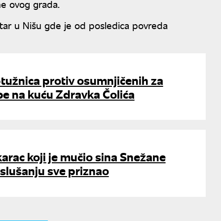
ne ovog grada.
tar u Nišu gde je od posledica povreda
tužnica protiv osumnjičenih za
e na kuću Zdravka Čolića
rac koji je mučio sina Snežane
aslušanju sve priznao