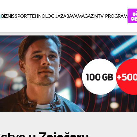
I
BIZNIS
SPORT
TEHNOLOGIJA
ZABAVA
MAGAZIN
TV PROGRAM
stvo u Zaječaru