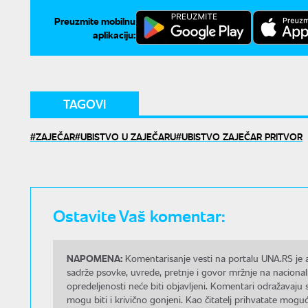
Preuzmite mobilnu
aplikaciju:
TAGOVI
ZAJEČAR
UBISTVO U ZAJEČARU
UBISTVO ZAJEČAR PRITVOR
Ostavite Vaš komentar:
NAPOMENA:
Komentarisanje vesti na portalu UNA.RS je a
sadrže psovke, uvrede, pretnje i govor mržnje na nacional
opredeljenosti neće biti objavljeni. Komentari odražavaju 
mogu biti i krivično gonjeni. Kao čitatelj prihvatate mo