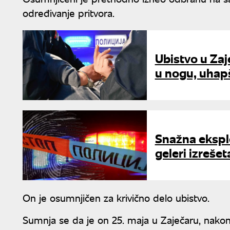
određivanje pritvora.
Ubistvo u Za
u nogu, uhap
Snažna eksplo
geleri izrešeta
On je osumnjičen za krivično delo ubistvo.
Sumnja se da je on 25. maja u Zaječaru, nako