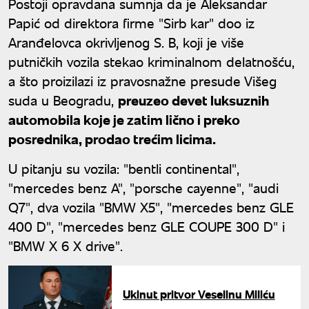
Postoji opravdana sumnja da je Aleksandar
Papić od direktora firme "Sirb kar" doo iz
Aranđelovca okrivljenog S. B, koji je više
putničkih vozila stekao kriminalnom delatnošću,
a što proizilazi iz pravosnažne presude Višeg
suda u Beogradu,
preuzeo devet luksuznih
automobila koje je zatim lično i preko
posrednika, prodao trećim licima.
U pitanju su vozila: "bentli continental",
"mercedes benz A", "porsche cayenne", "audi
Q7", dva vozila "BMW X5", "mercedes benz GLE
400 D", "mercedes benz GLE COUPE 300 D" i
"BMW X 6 X drive".
Ukinut pritvor Veselinu Miliću