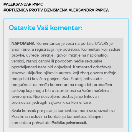
ALEKSANDAR PAPIĆ
OPTUŽNICA PROTIV BIZNISMENA ALEKSANDRA PAPIĆA
Ostavite Vaš komentar:
NAPOMENA:
Komentarisanje vesti na portalu UNA.RS je
anonimno, a registracija nije potrebna. Komentari koji sadrže
psovke, uvrede, pretnje i govor mržnje na nacionalnoj,
verskoj, rasnoj osnovi ili povodom nečije seksualne
opredeljenosti neće biti objavljeni. Komentari odražavaju
stavove isključivo njihovih autora, koji zbog govora mržnje
mogu biti i krivično gonjeni. Kao čitatelj prihvatate
mogućnost da među komentarima mogu biti pronađeni
sadržaji koji mogu biti u suprotnosti sa Vašim načelima i
uverenjima. Nije dozvoljeno postavljanje linkova i
promovisanjedrugih sajtova kroz komentare.
Svaki korisnik pre pisanja komentara mora se upoznati sa
Pravilima i uslovima korišćenja komentara. Slanjem
Politiku privatnosti.
komentara prihvatate