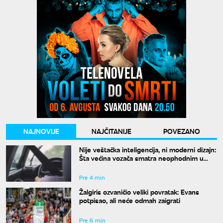
NAJNOVIJE
NAJČITANIJE
POVEZANO
Nije veštačka inteligencija, ni moderni dizajn:
Šta većina vozača smatra neophodnim u
svom autu?
Pre 4 min
Žalgiris ozvaničio veliki povratak: Evans
potpisao, ali neće odmah zaigrati
Pre 6 min