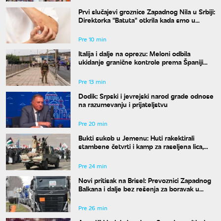
Prvi slučajevi groznice Zapadnog Nila u Srbiji:
Direktorka "Batuta" otkrila kada smo u
najvećem riziku od uboda
Pre 10 min
Italija i dalje na oprezu: Meloni odbila
ukidanje granične kontrole prema Španiji
pre 15. avgusta
Pre 13 min
Dodik: Srpski i jevrejski narod grade odnose
na razumevanju i prijateljstvu
Pre 20 min
Bukti sukob u Jemenu: Huti rakektirali
stambene četvrti i kamp za raseljena lica,
ima mrtvih i ranjenih
Pre 24 min
Novi pritisak na Brisel: Prevoznici Zapadnog
Balkana i dalje bez rešenja za boravak u
Šengenu
Pre 26 min