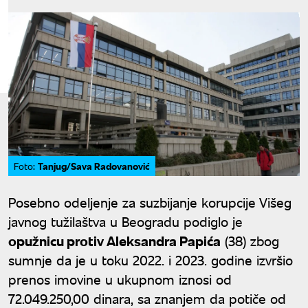
Tanjug/Sava Radovanović
Foto:
Posebno odeljenje za suzbijanje korupcije Višeg
javnog tužilaštva u Beogradu podiglo je
opužnicu protiv Aleksandra Papića
(38) zbog
sumnje da je u toku 2022. i 2023. godine izvršio
prenos imovine u ukupnom iznosi od
72.049.250,00 dinara, sa znanjem da potiče od