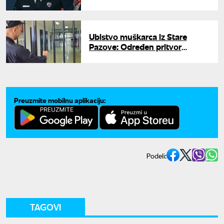
Ubistvo muškarca iz Stare
Pazove: Određen pritvor
osumnjičenom, sin već u
pritvoru zbog drugog dela
Preuzmite mobilnu aplikaciju:
Podeli:
TAGOVI