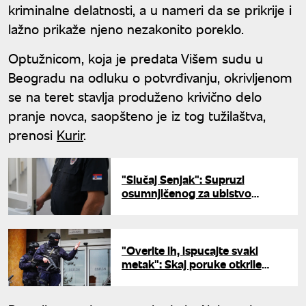
kriminalne delatnosti, a u nameri da se prikrije i
lažno prikaže njeno nezakonito poreklo.
Optužnicom, koja je predata Višem sudu u
Beogradu na odluku o potvrđivanju, okrivljenom
se na teret stavlja produženo krivično delo
pranje novca, saopšteno je iz tog tužilaštva,
prenosi
Kurir
.
"Slučaj Senjak": Supruzi
osumnjičenog za ubistvo
pritvor zamenjen kućnim
pritvorom
"Overite ih, ispucajte svaki
metak": Skaj poruke otkrile
detalje likvidacije škaljaraca u
Atini