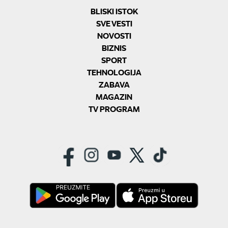
BLISKI ISTOK
SVE VESTI
NOVOSTI
BIZNIS
SPORT
TEHNOLOGIJA
ZABAVA
MAGAZIN
TV PROGRAM