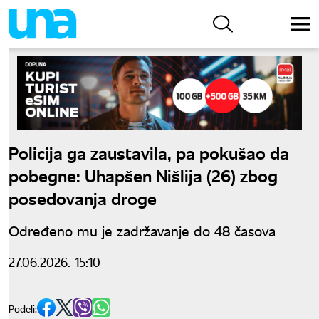
Policija ga zaustavila, pa pokušao da
pobegne: Uhapšen Nišlija (26) zbog
posedovanja droge
Određeno mu je zadržavanje do 48 časova
27.06.2026. 15:10
Podeli: