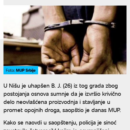
MUP Srbije
Foto:
U Nišu je uhapšen B. J. (26) iz tog grada zbog
postojanja osnova sumnje da je izvršio krivično
delo neovlašćena proizvodnja i stavljanje u
promet opojnih droga, saopštio je danas MUP.
Kako se naovdi u saopštenju, policija je sinoć