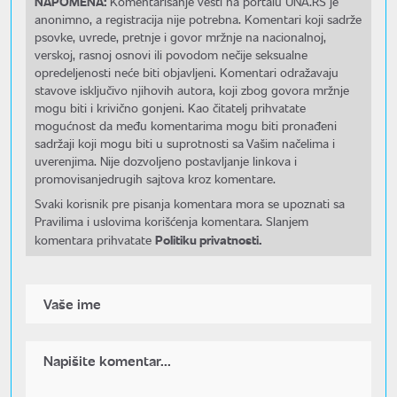
NAPOMENA:
Komentarisanje vesti na portalu UNA.RS je
anonimno, a registracija nije potrebna. Komentari koji sadrže
psovke, uvrede, pretnje i govor mržnje na nacionalnoj,
verskoj, rasnoj osnovi ili povodom nečije seksualne
opredeljenosti neće biti objavljeni. Komentari odražavaju
stavove isključivo njihovih autora, koji zbog govora mržnje
mogu biti i krivično gonjeni. Kao čitatelj prihvatate
mogućnost da među komentarima mogu biti pronađeni
sadržaji koji mogu biti u suprotnosti sa Vašim načelima i
uverenjima. Nije dozvoljeno postavljanje linkova i
promovisanjedrugih sajtova kroz komentare.
Svaki korisnik pre pisanja komentara mora se upoznati sa
Pravilima i uslovima korišćenja komentara. Slanjem
Politiku privatnosti.
komentara prihvatate