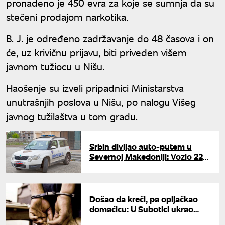
pronađeno je 450 evra za koje se sumnja da su
stečeni prodajom narkotika.
B. J. je određeno zadržavanje do 48 časova i on
će, uz krivičnu prijavu, biti priveden višem
javnom tužiocu u Nišu.
Haošenje su izveli pripadnici Ministarstva
unutrašnjih poslova u Nišu, po nalogu Višeg
javnog tužilaštva u tom gradu.
Srbin divljao auto-putem u
Severnoj Makedoniji: Vozio 221
na sat, odmah uhapšen
Došao da kreči, pa opljačkao
domaćicu: U Subotici ukrao
nakit vredan 11,5 miliona dinara