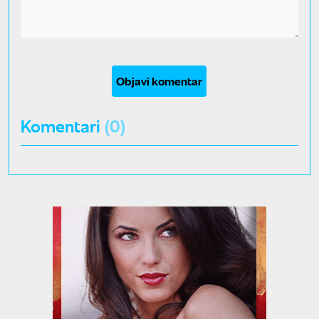
Objavi komentar
Komentari
(0)