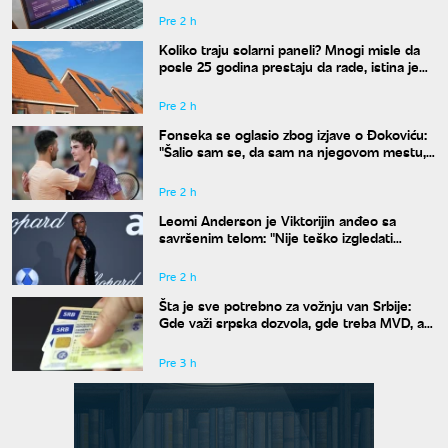
Pre 2 h
Koliko traju solarni paneli? Mnogi misle da
posle 25 godina prestaju da rade, istina je
drugačija
Pre 2 h
Fonseka se oglasio zbog izjave o Đokoviću:
"Šalio sam se, da sam na njegovom mestu,
uradio bih isto"
Pre 2 h
Leomi Anderson je Viktorijin anđeo sa
savršenim telom: "Nije teško izgledati
dobro"
Pre 2 h
Šta je sve potrebno za vožnju van Srbije:
Gde važi srpska dozvola, gde treba MVD, a
gde zelena karta
Pre 3 h