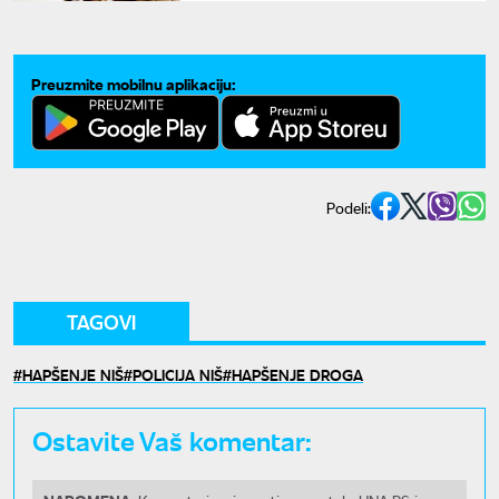
Preuzmite mobilnu aplikaciju:
Podeli:
TAGOVI
HAPŠENJE NIŠ
POLICIJA NIŠ
HAPŠENJE DROGA
Ostavite Vaš komentar: