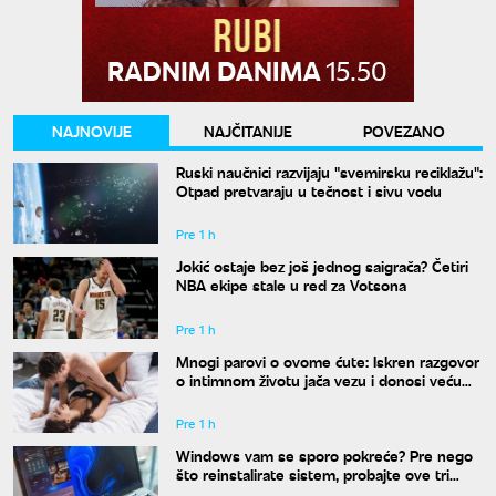
NAJNOVIJE
NAJČITANIJE
POVEZANO
Ruski naučnici razvijaju "svemirsku reciklažu":
Otpad pretvaraju u tečnost i sivu vodu
Pre 1 h
Jokić ostaje bez još jednog saigrača? Četiri
NBA ekipe stale u red za Votsona
Pre 1 h
Mnogi parovi o ovome ćute: Iskren razgovor
o intimnom životu jača vezu i donosi veću
bliskost
Pre 1 h
Windows vam se sporo pokreće? Pre nego
što reinstalirate sistem, probajte ove tri
komande