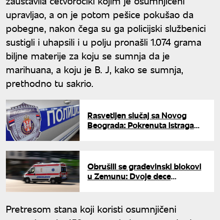
zaustavila četvorocikl kojim je osumnjičeni
upravljao, a on je potom pešice pokušao da
pobegne, nakon čega su ga policijski službenici
sustigli i uhapsili i u polju pronašli 1.074 grama
biljne materije za koju se sumnja da je
marihuana, a koju je B. J, kako se sumnja,
prethodno tu sakrio.
Rasvetljen slučaj sa Novog
Beograda: Pokrenuta istraga
protiv četvorice za bacanje
bombe
Obrušili se građevinski blokovi
u Zemunu: Dvoje dece
povređeno, policija obavlja
uviđaj
Pretresom stana koji koristi osumnjičeni