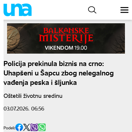
Policija prekinula biznis na crno:
Uhapšeni u Šapcu zbog nelegalnog
vađenja peska i šljunka
Oštetili životnu sredinu
03.07.2026. 06:56
Podeli: