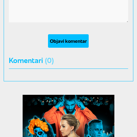
Objavi komentar
Komentari
(0)