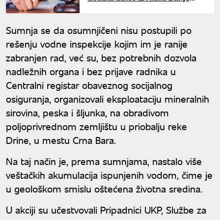
ukinuta zabrana prilaska i
komuniciranja sa sinom
Sumnja se da osumnjičeni nisu postupili po
rešenju vodne inspekcije kojim im je ranije
zabranjen rad, već su, bez potrebnih dozvola
nadležnih organa i bez prijave radnika u
Centralni registar obaveznog socijalnog
osiguranja, organizovali eksploataciju mineralnih
sirovina, peska i šljunka, na obradivom
poljoprivrednom zemljištu u priobalju reke
Drine, u mestu Crna Bara.
Na taj način je, prema sumnjama, nastalo više
veštačkih akumulacija ispunjenih vodom, čime je
u geološkom smislu oštećena životna sredina.
U akciji su učestvovali Pripadnici UKP, Službe za