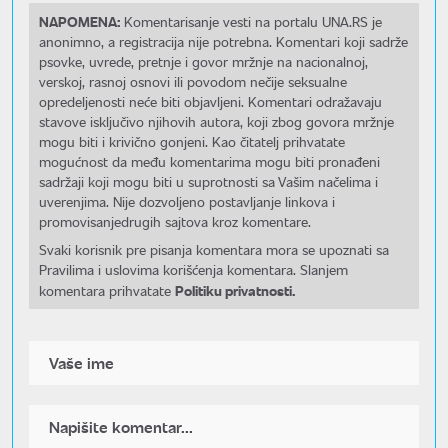
NAPOMENA:
Komentarisanje vesti na portalu UNA.RS je
anonimno, a registracija nije potrebna. Komentari koji sadrže
psovke, uvrede, pretnje i govor mržnje na nacionalnoj,
verskoj, rasnoj osnovi ili povodom nečije seksualne
opredeljenosti neće biti objavljeni. Komentari odražavaju
stavove isključivo njihovih autora, koji zbog govora mržnje
mogu biti i krivično gonjeni. Kao čitatelj prihvatate
mogućnost da među komentarima mogu biti pronađeni
sadržaji koji mogu biti u suprotnosti sa Vašim načelima i
uverenjima. Nije dozvoljeno postavljanje linkova i
promovisanjedrugih sajtova kroz komentare.
Svaki korisnik pre pisanja komentara mora se upoznati sa
Pravilima i uslovima korišćenja komentara. Slanjem
Politiku privatnosti.
komentara prihvatate