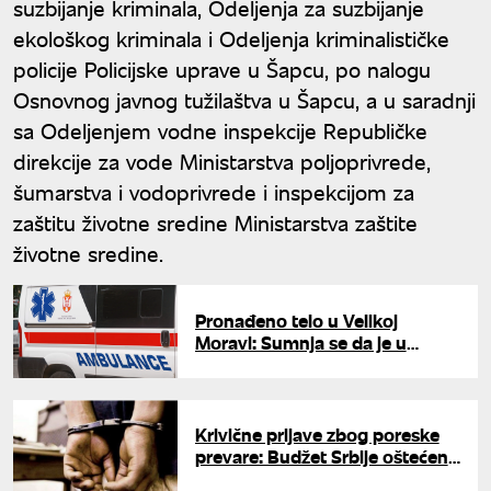
suzbijanje kriminala, Odeljenja za suzbijanje
ekološkog kriminala i Odeljenja kriminalističke
policije Policijske uprave u Šapcu, po nalogu
Osnovnog javnog tužilaštva u Šapcu, a u saradnji
sa Odeljenjem vodne inspekcije Republičke
direkcije za vode Ministarstva poljoprivrede,
šumarstva i vodoprivrede i inspekcijom za
zaštitu životne sredine Ministarstva zaštite
životne sredine.
Pronađeno telo u Velikoj
Moravi: Sumnja se da je u
pitanju devojka (22) nestala pre
tri dana
Krivične prijave zbog poreske
prevare: Budžet Srbije oštećen
za 12 miliona