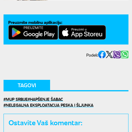
Preuzmite mobilnu aplikaciju:
Podeli:
TAGOVI
MUP SRBIJE
HAPŠENJE ŠABAC
NELEGALNA EKSPLOATACIJA PESKA I ŠLJUNKA
Ostavite Vaš komentar: