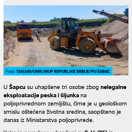
TANJUG/OMK/MUP REPUBLIKE SRBIJE/PU ŠABAC
Foto:
U
Šapcu
su uhapšene tri osobe zbog
nelegalne
eksploatacije peska i šljunka
na
poljoprivrednom zemljištu, čime je u geološkom
smislu oštećena životna sredina, saopšteno je
danas iz Ministarstva poljoprivrede.