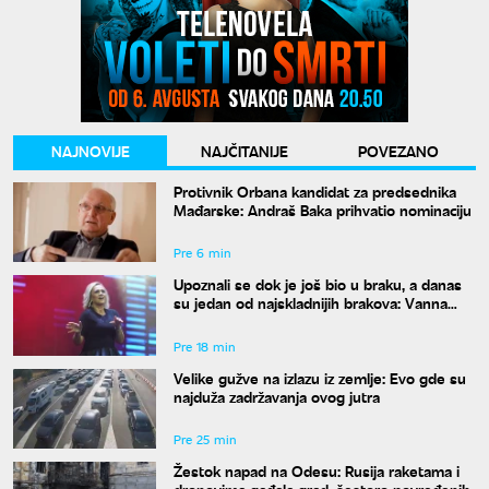
NAJNOVIJE
NAJČITANIJE
POVEZANO
Protivnik Orbana kandidat za predsednika
Mađarske: Andraš Baka prihvatio nominaciju
Pre 6 min
Upoznali se dok je još bio u braku, a danas
su jedan od najskladnijih brakova: Vanna
otkrila tajnu duge ljubavi
Pre 18 min
Velike gužve na izlazu iz zemlje: Evo gde su
najduža zadržavanja ovog jutra
Pre 25 min
Žestok napad na Odesu: Rusija raketama i