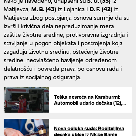
Kako je navedeno, uhapšeni su
S. U. (35)
iz
Matijevca,
M. B. (43)
iz Lojanica i
Đ. F. (42)
iz
Matijevca zbog postojanja osnova sumnje da su
izvršili krivična dela nepreduzimanje mera
zaštite životne sredine, protivpravna izgradnja i
stavljanje u pogon objekata i postrojenja koja
zagađuju životnu sredinu, oštećenje životne
sredine, neovlašćeno bavljenje određenom
delatnošću i povreda prava po osnovu rada i
prava iz socijalnog osiguranja.
Teška nesreća na Karaburmi:
Automobil udario dečaka (12),
hitno prevezen u Tiršovu
Nova odluka suda: Roditeljima
dečaka ubice iz Niške Banje