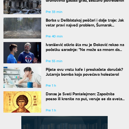
dronovima gađala grad, šestoro povređenih
Pre 33 min
Borba u Deliblatskoj peščari i dalje traje: Jak
vetar pravi najveći problem, Šumarak
odbranjen
Pre 40 min
Ivanišević otkrio šta mu je Đoković rekao na
početku saradnje: "Ne može sa mnom da
radi onaj ko ne razume moja ludila"
Pre 55 min
Pijete ovu vrstu kafe i preskačete doručak?
Jutarnja bomba koja povećava holesterol
Pre 1 h
Danas je Sveti Pantelejmon: Započnite
posao ili krenite na put, veruje se da svetac
blagosilja svaki rad
Pre 1 h