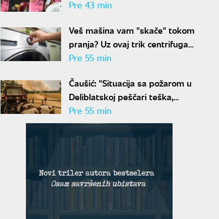
Pre 43 min
Veš mašina vam "skače" tokom
pranja? Uz ovaj trik centrifuga
će biti mnogo tiša
Pre 55 min
Čaušić: "Situacija sa požarom u
Deliblatskoj peščari teška,
prioritet da niko ne strada"
Pre 55 min