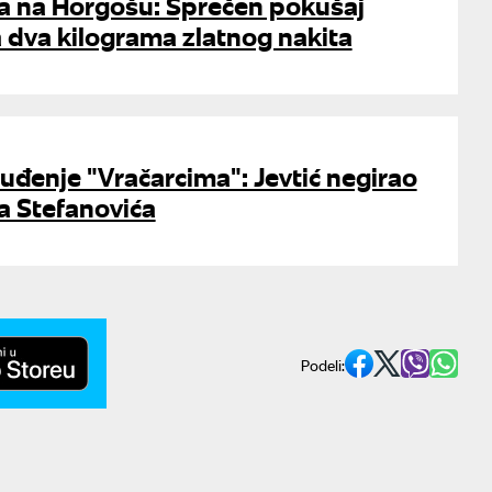
na na Horgošu: Sprečen pokušaj
 dva kilograma zlatnog nakita
uđenje "Vračarcima": Jevtić negirao
a Stefanovića
Podeli: