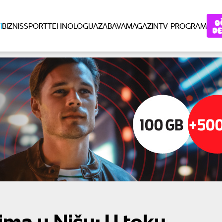
I
BIZNIS
SPORT
TEHNOLOGIJA
ZABAVA
MAGAZIN
TV PROGRAM
ima u Nišu: U toku