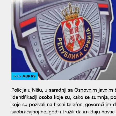
MUP RS
Foto:
Policija u Nišu, u saradnji sa Osnovnim javnim
identifikaciji osoba koje su, kako se sumnja, 
koje su pozivali na fiksni telefon, govoreći im 
saobraćajnoj nezgodi i tražili da im daju novac 