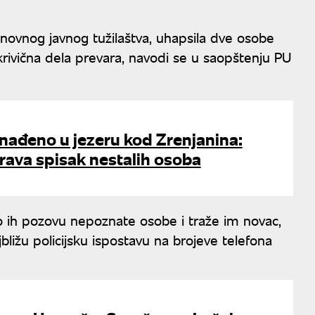
snovnog javnog tužilaštva, uhapsila dve osobe
krivična dela prevara, navodi se u saopštenju PU
nađeno u jezeru kod Zrenjanina:
erava spisak nestalih osoba
 ih pozovu nepoznate osobe i traže im novac,
bližu policijsku ispostavu na brojeve telefona