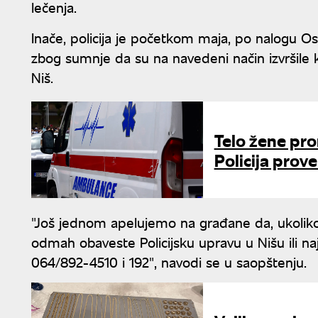
lečenja.
Inače, policija je početkom maja, po nalogu O
zbog sumnje da su na navedeni način izvršile 
Niš.
Telo žene pro
Policija prov
"Još jednom apelujemo na građane da, ukoliko
odmah obaveste Policijsku upravu u Nišu ili naj
064/892-4510 i 192", navodi se u saopštenju.