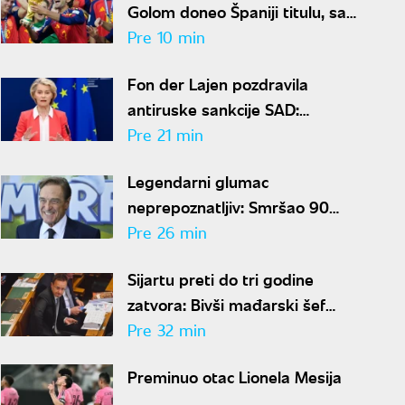
Golom doneo Španiji titulu, sad
menja klub za 50 miliona evra
Pre 10 min
Fon der Lajen pozdravila
antiruske sankcije SAD:
"Potrebno je preseći prihode
Pre 21 min
Moskve"
Legendarni glumac
neprepoznatljiv: Smršao 90
kilograma
Pre 26 min
Sijartu preti do tri godine
zatvora: Bivši mađarski šef
diplomatije pod istragom zbog
Pre 32 min
sumnje na primanje mita
Preminuo otac Lionela Mesija