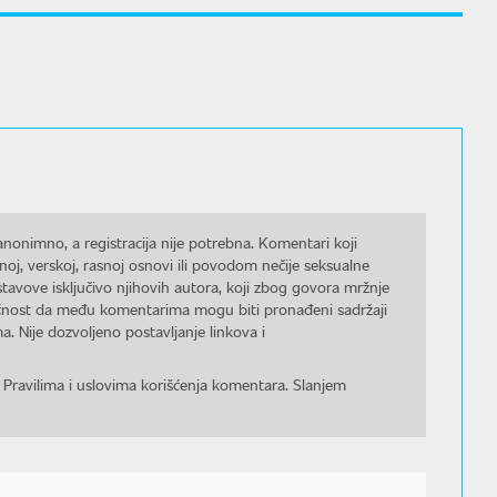
nonimno, a registracija nije potrebna. Komentari koji
noj, verskoj, rasnoj osnovi ili povodom nečije seksualne
stavove isključivo njihovih autora, koji zbog govora mržnje
gućnost da među komentarima mogu biti pronađeni sadržaji
a. Nije dozvoljeno postavljanje linkova i
 Pravilima i uslovima korišćenja komentara. Slanjem