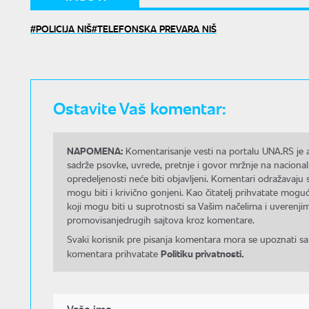
POLICIJA NIŠ
TELEFONSKA PREVARA NIŠ
Ostavite Vaš komentar:
NAPOMENA:
Komentarisanje vesti na portalu UNA.RS je a
sadrže psovke, uvrede, pretnje i govor mržnje na nacional
opredeljenosti neće biti objavljeni. Komentari odražavaju 
mogu biti i krivično gonjeni. Kao čitatelj prihvatate mo
koji mogu biti u suprotnosti sa Vašim načelima i uverenjim
promovisanjedrugih sajtova kroz komentare.
Svaki korisnik pre pisanja komentara mora se upoznati sa
Politiku privatnosti.
komentara prihvatate