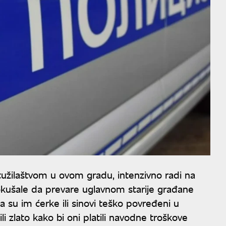
 tužilaštvom u ovom gradu, intenzivno radi na
pokušale da prevare uglavnom starije građane
da su im ćerke ili sinovi teško povređeni u
ili zlato kako bi oni platili navodne troškove