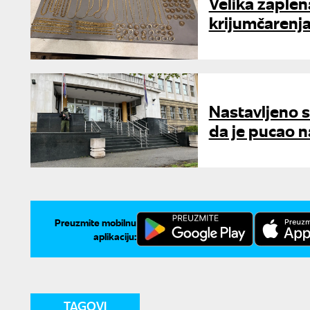
Velika zaple
krijumčarenja
Nastavljeno s
da je pucao n
Preuzmite mobilnu
aplikaciju:
TAGOVI