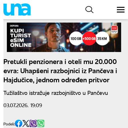
Pretukli penzionera i oteli mu 20.000
evra: Uhapšeni razbojnici iz Pančeva i
Hajdučice, jednom određen pritvor
Tužilaštvo istražuje razbojništvo u Pančevu
03.07.2026. 19:09
Podeli: