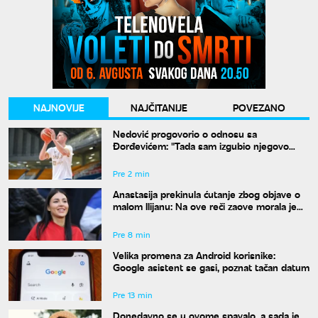
NAJNOVIJE
NAJČITANIJE
POVEZANO
Nedović progovorio o odnosu sa
Đorđevićem: "Tada sam izgubio njegovo
poverenje zauvek"
Pre 2 min
Anastasija prekinula ćutanje zbog objave o
malom Ilijanu: Na ove reči zaove morala je
da odgovori
Pre 8 min
Velika promena za Android korisnike:
Google asistent se gasi, poznat tačan datum
Pre 13 min
Donedavno se u ovome spavalo, a sada je