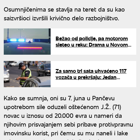
Osumnjičenima se stavlja na teret da su kao
saizvršioci izvršili krivično delo razbojništvo.
Bežao od policije, pa motorom
sleteo u reku: Drama u Novom
Pazaru
Za samo tri sata uhvaćeno 117
vozača u prekršaju: Jedan
divljao kroz Niš čak 127
kilometara na sat
Kako se sumnja, oni su 7. juna u Pančevu
upotrebom sile oduzeli oštećenom J.Ž. (71)
novac u iznosu od 20.000 evra u nameri da
njihovim prisvajanjem sebi pribave protivpravnu
imovinsku korist, pri čemu su mu naneli i lake