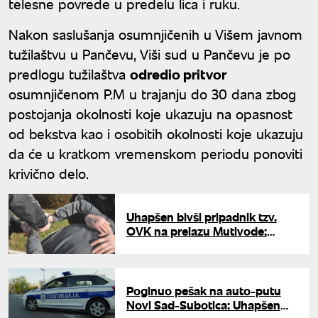
telesne povrede u predelu lica i ruku.
Nakon saslušanja osumnjičenih u Višem javnom
tužilaštvu u Pančevu, Viši sud u Pančevu je po
predlogu tužilaštva
odredio pritvor
osumnjičenom P.M u trajanju do 30 dana zbog
postojanja okolnosti koje ukazuju na opasnost
od bekstva kao i osobitih okolnosti koje ukazuju
da će u kratkom vremenskom periodu ponoviti
krivično delo.
Uhapšen bivši pripadnik tzv.
OVK na prelazu Mutivode:
Osumnjičen za svirepo ubistvo
srpskih civila kod Prištine
Poginuo pešak na auto-putu
Novi Sad-Subotica: Uhapšen