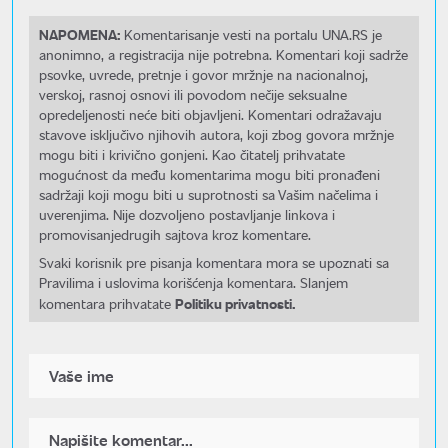
NAPOMENA:
Komentarisanje vesti na portalu UNA.RS je
anonimno, a registracija nije potrebna. Komentari koji sadrže
psovke, uvrede, pretnje i govor mržnje na nacionalnoj,
verskoj, rasnoj osnovi ili povodom nečije seksualne
opredeljenosti neće biti objavljeni. Komentari odražavaju
stavove isključivo njihovih autora, koji zbog govora mržnje
mogu biti i krivično gonjeni. Kao čitatelj prihvatate
mogućnost da među komentarima mogu biti pronađeni
sadržaji koji mogu biti u suprotnosti sa Vašim načelima i
uverenjima. Nije dozvoljeno postavljanje linkova i
promovisanjedrugih sajtova kroz komentare.
Svaki korisnik pre pisanja komentara mora se upoznati sa
Pravilima i uslovima korišćenja komentara. Slanjem
Politiku privatnosti.
komentara prihvatate