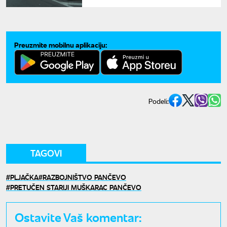
vozač autobusa, pobegao sa
mesta nesreće
Preuzmite mobilnu aplikaciju:
Podeli:
TAGOVI
PLJAČKA
RAZBOJNIŠTVO PANČEVO
PRETUČEN STARIJI MUŠKARAC PANČEVO
Ostavite Vaš komentar: