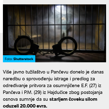
Shutterstock
Foto:
Više javno tužilaštvo u Pančevu donelo je danas
naredbu o sprovođenju istrage i predlog za
određivanje pritvora za osumnjičene E.F. (27) iz
Pančeva i P.M. (29) iz Hajdučice zbog postojanja
osnova sumnje da su
starijem čoveku silom
oduzeli 20.000 evra.