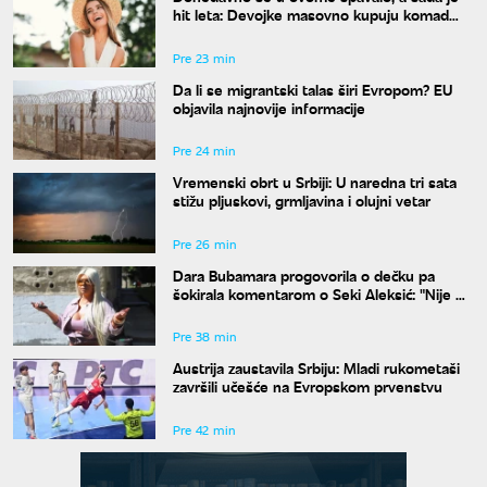
hit leta: Devojke masovno kupuju komad
koji su nekada krile ispod odeće
Pre 23 min
Da li se migrantski talas širi Evropom? EU
objavila najnovije informacije
Pre 24 min
Vremenski obrt u Srbiji: U naredna tri sata
stižu pljuskovi, grmljavina i olujni vetar
Pre 26 min
Dara Bubamara progovorila o dečku pa
šokirala komentarom o Seki Aleksić: "Nije mi
iznenađenje"
Pre 38 min
Austrija zaustavila Srbiju: Mladi rukometaši
završili učešće na Evropskom prvenstvu
Pre 42 min