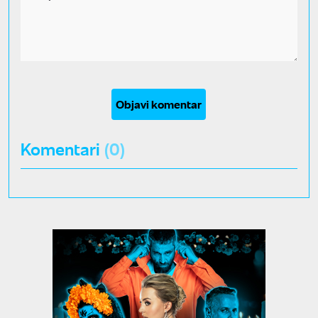
Objavi komentar
Komentari
(0)