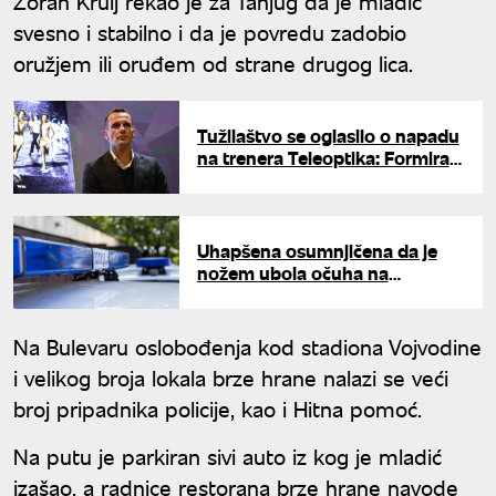
Zoran Krulj rekao je za Tanjug da je mladić
svesno i stabilno i da je povredu zadobio
oružjem ili oruđem od strane drugog lica.
Tužilaštvo se oglasilo o napadu
na trenera Teleoptika: Formiran
predmet zbog prebijanja Marka
Jovanovića
Uhapšena osumnjičena da je
nožem ubola očuha na
Zvezdari: Muškarac sa teškim
povredama prebačen u bolnicu
Na Bulevaru oslobođenja kod stadiona Vojvodine
i velikog broja lokala brze hrane nalazi se veći
broj pripadnika policije, kao i Hitna pomoć.
Na putu je parkiran sivi auto iz kog je mladić
izašao, a radnice restorana brze hrane navode