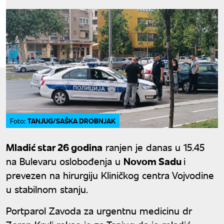
TANJUG/SAŠKA DROBNJAK
Foto:
Mladić star 26 godina
ranjen je danas u 15.45
na Bulevaru oslobođenja u
Novom Sadu
i
prevezen na hirurgiju Kliničkog centra Vojvodine
u stabilnom stanju.
Portparol Zavoda za urgentnu medicinu dr