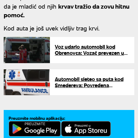
da je mladić od njih
krvav tražio da zovu hitnu
pomoć.
Kod auta je još uvek vidljiv trag krvi.
Voz udario automobil kod
Obrenovca: Vozač prevezen u
Urgentni centar
Automobil sleteo sa puta kod
Smedereva: Povređena
četvoročlana porodica
Preuzmite mobilnu aplikaciju: