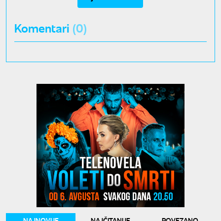
Komentari
(0)
NAJNOVIJE
NAJČITANIJE
POVEZANO