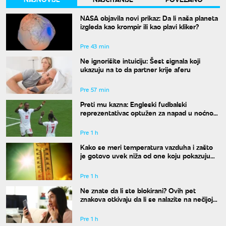
NASA objavila novi prikaz: Da li naša planeta
izgleda kao krompir ili kao plavi kliker?
Pre 43 min
Ne ignorišite intuiciju: Šest signala koji
ukazuju na to da partner krije aferu
Pre 57 min
Preti mu kazna: Engleski fudbalski
reprezentativac optužen za napad u noćnom
klubu
Pre 1 h
Kako se meri temperatura vazduha i zašto
je gotovo uvek niža od one koju pokazuju
naši termometri
Pre 1 h
Ne znate da li ste blokirani? Ovih pet
znakova otkivaju da li se nalazite na nečijoj
"crnoj listi"
Pre 1 h