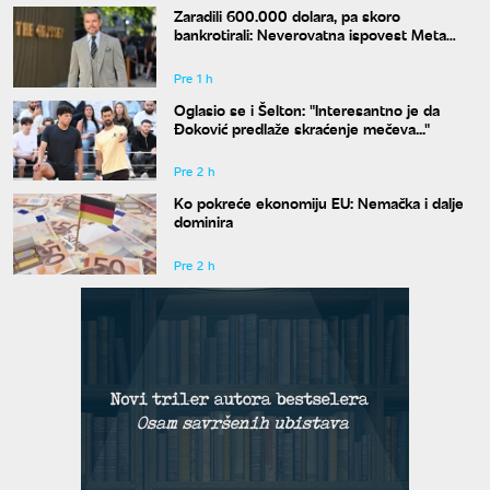
Zaradili 600.000 dolara, pa skoro
bankrotirali: Neverovatna ispovest Meta
Dejmona o paklu kroz koji je prošao
Pre 1 h
Oglasio se i Šelton: "Interesantno je da
Đoković predlaže skraćenje mečeva..."
Pre 2 h
Ko pokreće ekonomiju EU: Nemačka i dalje
dominira
Pre 2 h