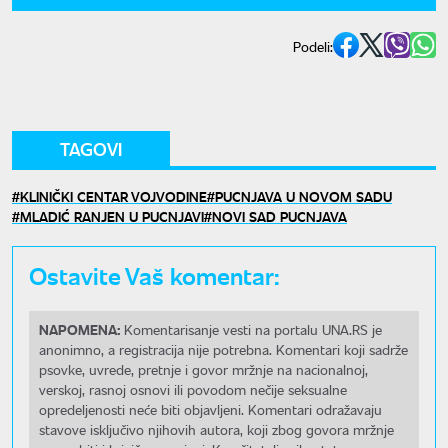
Podeli:
TAGOVI
KLINIČKI CENTAR VOJVODINE
PUCNJAVA U NOVOM SADU
MLADIĆ RANJEN U PUCNJAVI
NOVI SAD PUCNJAVA
Ostavite Vaš komentar:
NAPOMENA:
Komentarisanje vesti na portalu UNA.RS je
anonimno, a registracija nije potrebna. Komentari koji sadrže
psovke, uvrede, pretnje i govor mržnje na nacionalnoj,
verskoj, rasnoj osnovi ili povodom nečije seksualne
opredeljenosti neće biti objavljeni. Komentari odražavaju
stavove isključivo njihovih autora, koji zbog govora mržnje