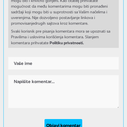
mogu biti i krivično gonjeni. Kao čitatelj prihvatate
mogućnost da među komentarima mogu biti pronađeni
sadržaji koji mogu biti u suprotnosti sa Vašim načelima i
uverenjima. Nije dozvoljeno postavljanje linkova i
promovisanjedrugih sajtova kroz komentare.
Svaki korisnik pre pisanja komentara mora se upoznati sa
Pravilima i uslovima korišćenja komentara. Slanjem
Politiku privatnosti.
komentara prihvatate
Objavi komentar