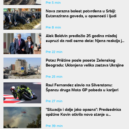
Pre 5 min
Nova zarazna bolest potvrđena u Srbiji:
Eutanazirana goveda, u opasnosti i ljudi
Pre 8 min
Alek Boldvin predložio 26 godina mlađoj
supruzi da rodi osmo dete: Njena reakcija je
hit
Pre 22 min
Potez Prištine posle posete Zelenskog
Beogradu: Uklonjena velika zastava Ukrajine
Pre 25 min
Raul Fernandez slavio na Silverstonu:
Špancu druga Moto GP pobeda u karijeri
Pre 27 min
"Situacija i dalje jako opasna": Predsednica
opštine Kovin otkrila novo stanje u
Deliblatskoj peščari
Pre 39 min