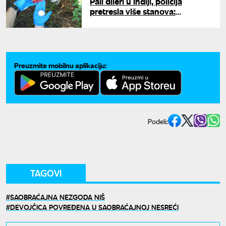
Pali dileri u Inđiji, policija
pretresla više stanova:
Pronađeni kokain, novac i
vagica za merenje droge
Preuzmite mobilnu aplikaciju:
Podeli:
TAGOVI
SAOBRAĆAJNA NEZGODA NIŠ
DEVOJČICA POVREĐENA U SAOBRAĆAJNOJ NESREĆI