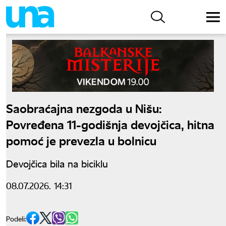
Saobraćajna nezgoda u Nišu:
Povređena 11-godišnja devojčica, hitna
pomoć je prevezla u bolnicu
Devojčica bila na biciklu
08.07.2026. 14:31
Podeli: