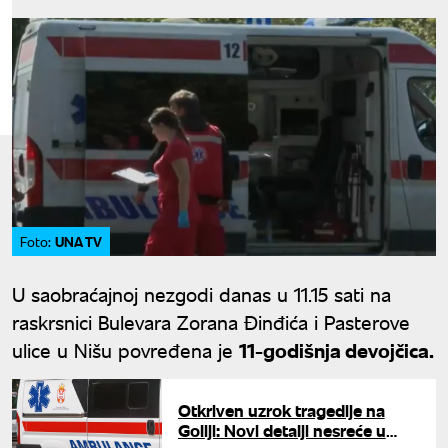
UNA TV
Foto:
U saobraćajnoj nezgodi danas u 11.15 sati na
raskrsnici Bulevara Zorana Đinđića i Pasterove
ulice u Nišu povređena je
11-godišnja devojčica.
Otkriven uzrok tragedije na
Goliji: Novi detalji nesreće u