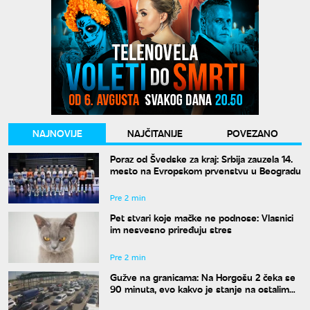
NAJNOVIJE
NAJČITANIJE
POVEZANO
Poraz od Švedske za kraj: Srbija zauzela 14.
mesto na Evropskom prvenstvu u Beogradu
Pre 2 min
Pet stvari koje mačke ne podnose: Vlasnici
im nesvesno priređuju stres
Pre 2 min
Gužve na granicama: Na Horgošu 2 čeka se
90 minuta, evo kakvo je stanje na ostalim
prelazima