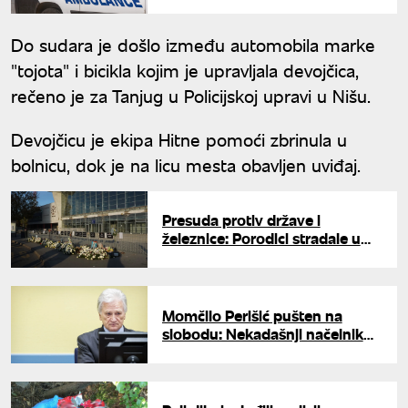
kojoj je poginuo dečak (15)
Do sudara je došlo između automobila marke
"tojota" i bicikla kojim je upravljala devojčica,
rečeno je za Tanjug u Policijskoj upravi u Nišu.
Devojčicu je ekipa Hitne pomoći zbrinula u
bolnicu, dok je na licu mesta obavljen uviđaj.
Presuda protiv države i
železnice: Porodici stradale u
padu nadstrešnice 10,5 miliona
dinara odštete
Momčilo Perišić pušten na
slobodu: Nekadašnji načelnik
Generalštaba uslovno otpušten
iz zatvora