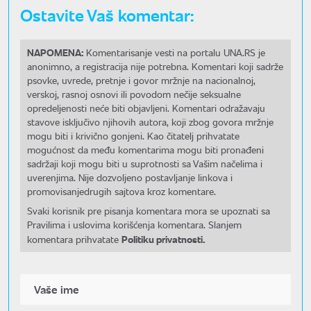
Ostavite Vaš komentar:
NAPOMENA:
Komentarisanje vesti na portalu UNA.RS je
anonimno, a registracija nije potrebna. Komentari koji sadrže
psovke, uvrede, pretnje i govor mržnje na nacionalnoj,
verskoj, rasnoj osnovi ili povodom nečije seksualne
opredeljenosti neće biti objavljeni. Komentari odražavaju
stavove isključivo njihovih autora, koji zbog govora mržnje
mogu biti i krivično gonjeni. Kao čitatelj prihvatate
mogućnost da među komentarima mogu biti pronađeni
sadržaji koji mogu biti u suprotnosti sa Vašim načelima i
uverenjima. Nije dozvoljeno postavljanje linkova i
promovisanjedrugih sajtova kroz komentare.
Svaki korisnik pre pisanja komentara mora se upoznati sa
Pravilima i uslovima korišćenja komentara. Slanjem
Politiku privatnosti.
komentara prihvatate