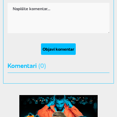
Objavi komentar
Komentari
(0)