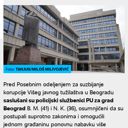
TANJUG/MILOŠ MILIVOJEVIĆ
Foto:
Pred Posebnim odeljenjem za suzbijanje
korupcije Višeg javnog tužilaštva u Beogradu
saslušani su policijski službenici PU za grad
Beograd
B. M. (41) i N. K. (36), osumnjičeni da su
postupali suprotno zakonima i omogućili
jednom građaninu ponovnu nabavku više