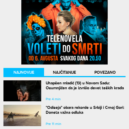
NAJNOVIJE
NAJČITANIJE
POVEZANO
Uhapšen mladić (19) u Novom Sadu:
Osumnjičen da je izvršio devet teških krađa
Pre 4 min
"Odiseja" obara rekorde u Srbiji i Crnoj Gori:
Doneta važna odluka
Pre 11 min