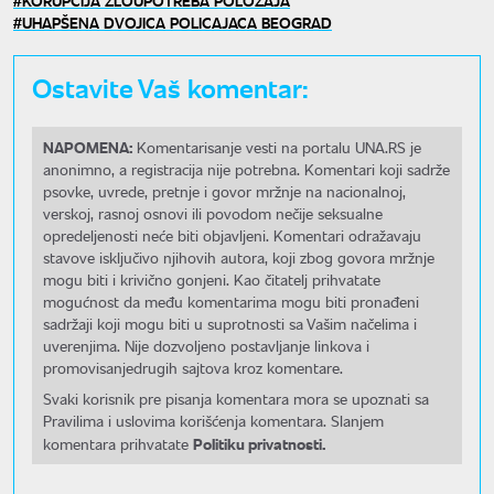
UHAPŠENA DVOJICA POLICAJACA BEOGRAD
Ostavite Vaš komentar:
NAPOMENA:
Komentarisanje vesti na portalu UNA.RS je
anonimno, a registracija nije potrebna. Komentari koji sadrže
psovke, uvrede, pretnje i govor mržnje na nacionalnoj,
verskoj, rasnoj osnovi ili povodom nečije seksualne
opredeljenosti neće biti objavljeni. Komentari odražavaju
stavove isključivo njihovih autora, koji zbog govora mržnje
mogu biti i krivično gonjeni. Kao čitatelj prihvatate
mogućnost da među komentarima mogu biti pronađeni
sadržaji koji mogu biti u suprotnosti sa Vašim načelima i
uverenjima. Nije dozvoljeno postavljanje linkova i
promovisanjedrugih sajtova kroz komentare.
Svaki korisnik pre pisanja komentara mora se upoznati sa
Pravilima i uslovima korišćenja komentara. Slanjem
Politiku privatnosti.
komentara prihvatate