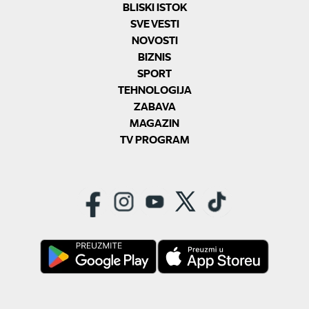
BLISKI ISTOK
SVE VESTI
NOVOSTI
BIZNIS
SPORT
TEHNOLOGIJA
ZABAVA
MAGAZIN
TV PROGRAM