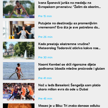
Ivana Španović juriša na medalju na
Evropskom prvenstvu: "Želim da oborim
državni rekord"
Pre 15 min
Putujete na destinaciju sa promenljivim
vremenom? Evo šta je sve potrebno da
spakujete
Pre 26 min
Kada prestaju ekstremne vrućine?
Meteorolog Todorović otkriva kakvo nas
vreme očekuje do kraja avgusta
Pre 30 min
Naomi Kembel se drži rigorozne dijete
godinama: Izbacila mlečne proizvode i gluten
Pre 41 min
Nož u leđa Barseloni: Šengelija sam platio
skoro milion evra da ode u Dubai
Pre 45 min
Mesec je u Biku: Tri znaka donose odluku