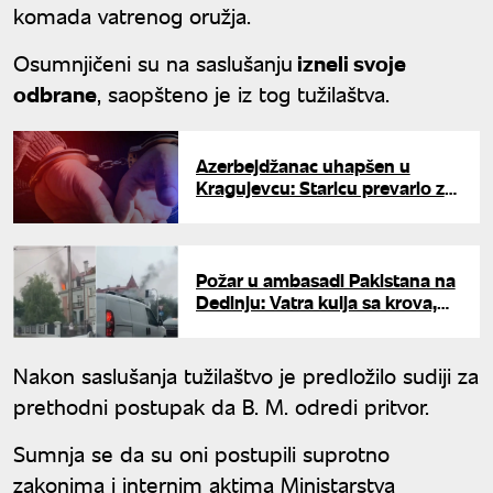
komada vatrenog oružja.
Osumnjičeni su na saslušanju
izneli svoje
odbrane
, saopšteno je iz tog tužilaštva.
Azerbejdžanac uhapšen u
Kragujevcu: Staricu prevario za
više od 9.000 evra
Požar u ambasadi Pakistana na
Dedinju: Vatra kulja sa krova,
vatrogasne ekipe pokušavaju
da obuzdaju stihiju
Nakon saslušanja tužilaštvo je predložilo sudiji za
prethodni postupak da B. M. odredi pritvor.
Sumnja se da su oni postupili suprotno
zakonima i internim aktima Ministarstva