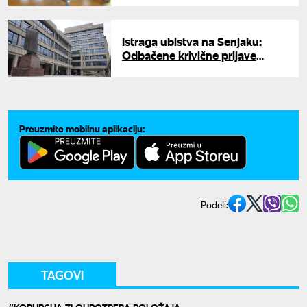
Istraga ubistva na Senjaku:
Odbačene krivične prijave
protiv tri policajca
Preuzmite mobilnu aplikaciju:
Podeli:
TAGOVI
KORUPCIJA ZLOUPOTREBA POLOŽAJA