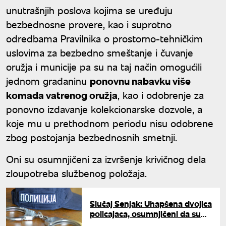
unutrašnjih poslova kojima se uređuju
bezbednosne provere, kao i suprotno
odredbama Pravilnika o prostorno-tehničkim
uslovima za bezbedno smeštanje i čuvanje
oružja i municije pa su na taj način omogućili
jednom građaninu
ponovnu nabavku više
komada vatrenog oružja
, kao i odobrenje za
ponovno izdavanje kolekcionarske dozvole, a
koje mu u prethodnom periodu nisu odobrene
zbog postojanja bezbednosnih smetnji.
Oni su osumnjičeni za izvršenje krivičnog dela
zloupotreba službenog položaja.
Slučaj Senjak: Uhapšena dvojica
policajaca, osumnjičeni da su
pomagali nakon ubistva