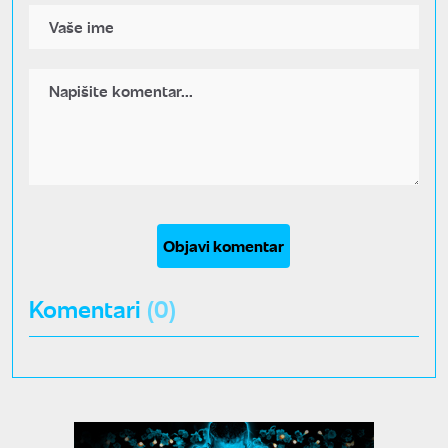
Objavi komentar
Komentari
(0)