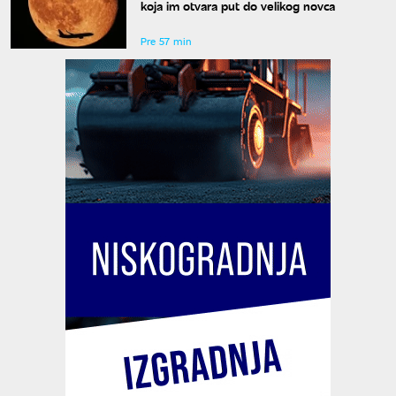
koja im otvara put do velikog novca
Pre 57 min