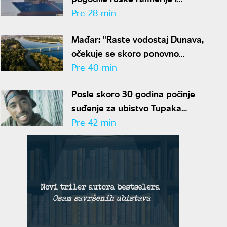
brodove u Crnom moru"
Pre 28 min
Mađar: "Raste vodostaj Dunava,
očekuje se skoro ponovno
pokretanje Pakša"
Pre 40 min
Posle skoro 30 godina počinje
suđenje za ubistvo Tupaka
Šakura: Isplivali novi detalji
Pre 42 min