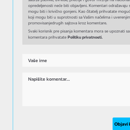
opredeljenosti neće biti objavljeni. Komentari odražavaju 
mogu biti i krivično gonjeni. Kao čitatelj prihvatate mo
koji mogu biti u suprotnosti sa Vašim načelima i uverenjim
promovisanjedrugih sajtova kroz komentare.
Svaki korisnik pre pisanja komentara mora se upoznati sa
Politiku privatnosti.
komentara prihvatate
Objavi