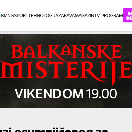
I
BIZNIS
SPORT
TEHNOLOGIJA
ZABAVA
MAGAZIN
TV PROGRAM
ruzi osumnjičenog za