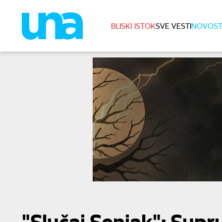
BLISKI ISTOK
SVE VESTI
NOVOST
"Slučaj Senjak": Sup