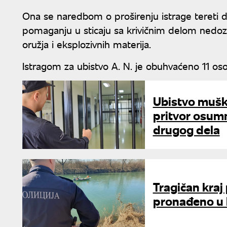
Ona se naredbom o proširenju istrage tereti da 
pomaganju u sticaju sa krivičnim delom nedozv
oružja i eksplozivnih materija.
Istragom za ubistvo A. N. je obuhvaćeno 11 osob
Ubistvo mušk
pritvor osumn
drugog dela
Tragičan kraj
pronađeno u 