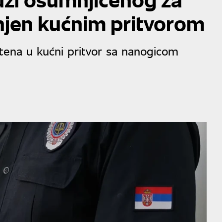
njen kućnim pritvorom
tena u kućni pritvor sa nanogicom