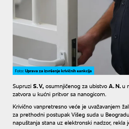
Uprava za izvršenje krivičnih sankcija
Foto:
Supruzi
S. V,
osumnjičenog za ubistvo
A. N.
u 
zatvora u kućni pritvor sa nanogicom.
Krivično vanpretresno veće je uvažavanjem žalb
za prethodni postupak Višeg suda u Beogradu
napuštanja stana uz elektronski nadzor, rekla 