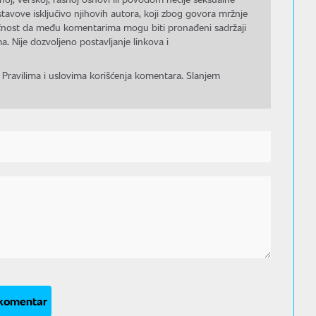
stavove isključivo njihovih autora, koji zbog govora mržnje
gućnost da među komentarima mogu biti pronađeni sadržaji
a. Nije dozvoljeno postavljanje linkova i
 Pravilima i uslovima korišćenja komentara. Slanjem
 komentar