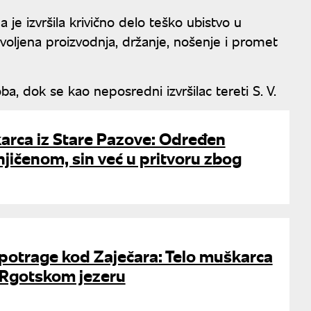
je izvršila krivično delo teško ubistvo u
oljena proizvodnja, držanje, nošenje i promet
a, dok se kao neposredni izvršilac tereti S. V.
arca iz Stare Pazove: Određen
jičenom, sin već u pritvoru zbog
 potrage kod Zaječara: Telo muškarca
Rgotskom jezeru