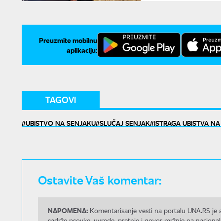
Preuzmite mobilnu
aplikaciju:
TAGOVI
UBISTVO NA SENJAKU
SLUČAJ SENJAK
ISTRAGA UBISTVA N
Ostavite Vaš komentar:
NAPOMENA:
Komentarisanje vesti na portalu UNA.RS je a
sadrže psovke, uvrede, pretnje i govor mržnje na nacional