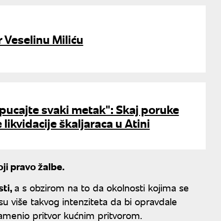
r Veselinu Miliću
ispucajte svaki metak": Skaj poruke
e likvidacije škaljaraca u Atini
ji pravo žalbe.
sti,
a s obzirom na to da okolnosti kojima se
su više takvog intenziteta da bi opravdale
 zamenio pritvor kućnim pritvorom.