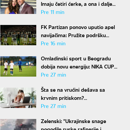
Imaju četiri ćerke, a ona i dalje
izgleda kao bomba
Pre 11 min
FK Partizan ponovo uputio apel
navijačima: Pružite podršku
igračima, nemojte da štetite
Pre 16 min
klubu
Omladinski sport u Beogradu
dobija novu energiju: NIKA CUP
2026 počinje za dve nedelje
Pre 27 min
Šta se na vrućini dešava sa
krvnim pritiskom?
Kardiološkinja ima jasan
Pre 27 min
odgovor
Zelenski: "Ukrajinske snage
pogodile ruske rafinerije i