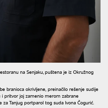
restoranu na Senjaku,
puštena je iz Okružnog
e branioca okrivljene, preinačilo rešenje sudije
 i pritvor joj zamenio merom zabrane
je za Tanjug portparol tog suda Ivona Čogurić.