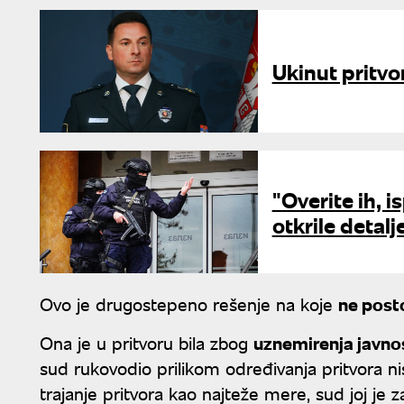
Ukinut pritvo
"Overite ih, 
otkrile detalj
Ovo je drugostepeno rešenje na koje
ne posto
Ona je u pritvoru bila zbog
uznemirenja javno
sud rukovodio prilikom određivanja pritvora ni
trajanje pritvora kao najteže mere, sud joj je