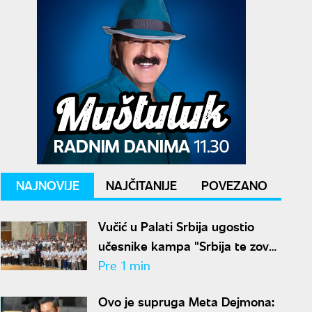
NAJNOVIJE
NAJČITANIJE
POVEZANO
Vučić u Palati Srbija ugostio
učesnike kampa "Srbija te zove
2026"
Pre 1 min
Ovo je supruga Meta Dejmona: