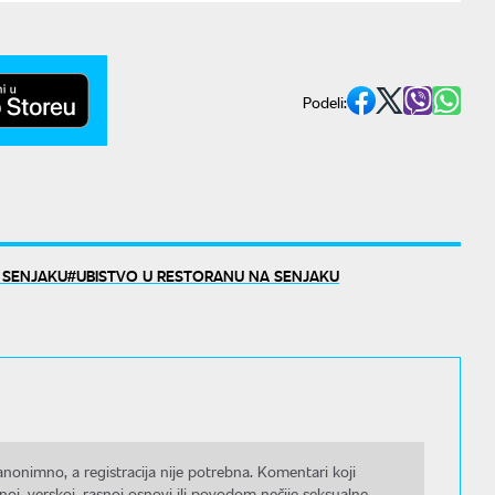
Podeli:
A SENJAKU
UBISTVO U RESTORANU NA SENJAKU
nonimno, a registracija nije potrebna. Komentari koji
noj, verskoj, rasnoj osnovi ili povodom nečije seksualne