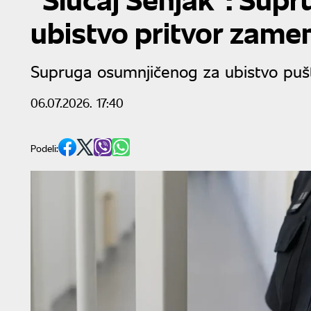
ubistvo pritvor zame
Supruga osumnjičenog za ubistvo puš
06.07.2026. 17:40
Podeli: