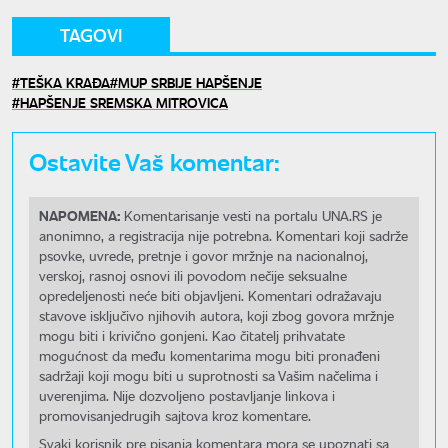
TAGOVI
TEŠKA KRAĐA
MUP SRBIJE HAPŠENJE
HAPŠENJE SREMSKA MITROVICA
Ostavite Vaš komentar:
NAPOMENA:
Komentarisanje vesti na portalu UNA.RS je
anonimno, a registracija nije potrebna. Komentari koji sadrže
psovke, uvrede, pretnje i govor mržnje na nacionalnoj,
verskoj, rasnoj osnovi ili povodom nečije seksualne
opredeljenosti neće biti objavljeni. Komentari odražavaju
stavove isključivo njihovih autora, koji zbog govora mržnje
mogu biti i krivično gonjeni. Kao čitatelj prihvatate
mogućnost da među komentarima mogu biti pronađeni
sadržaji koji mogu biti u suprotnosti sa Vašim načelima i
uverenjima. Nije dozvoljeno postavljanje linkova i
promovisanjedrugih sajtova kroz komentare.
Svaki korisnik pre pisanja komentara mora se upoznati sa