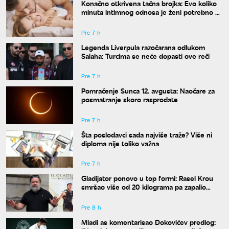
Konačno otkrivena tačna brojka: Evo koliko
minuta intimnog odnosa je ženi potrebno da
bi bila potpuno zadovoljna
Pre 7 h
Legenda Liverpula razočarana odlukom
Salaha: Turcima se neće dopasti ove reči
Pre 7 h
Pomračenje Sunca 12. avgusta: Naočare za
posmatranje skoro rasprodate
Pre 7 h
Šta poslodavci sada najviše traže? Više ni
diploma nije toliko važna
Pre 7 h
Gladijator ponovo u top formi: Rasel Krou
smršao više od 20 kilograma pa zapalio
društvene mreže novim izgledom
Pre 8 h
Mladi as komentarisao Đokovićev predlog: