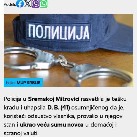
Podeli:
MUP SRBIJE
Foto:
Policija u
Sremskoj Mitrovici
rasvetlila je tešku
krađu i uhapsila
D. B. (41)
osumnjičenog da je,
koristeći odsustvo vlasnika, provalio u njegov
stan i
ukrao veću sumu novca
u domaćoj i
stranoj valuti.