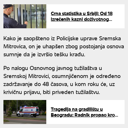
Crna statistika u Srbiji: Od 18
izrečenih kazni doživotnog
zatvora u Srbiji, žrtve su u čak
15 slučajeva bile žene
Kako je saopšteno iz Policijske uprave Sremska
Mitrovica, on je uhapšen zbog postojanja osnova
sumnje da je izvršio tešku krađu.
Po nalogu Osnovnog javnog tužilaštva u
Sremskoj Mitrovici, osumnjičenom je određeno
zadržavanje do 48 časova, u kom roku će, uz
krivičnu prijavu, biti priveden tužilaštvu.
Tragedija na gradilištu u
Beogradu: Radnik propao kroz
ventilacioni otvor sa visine od
15 metara