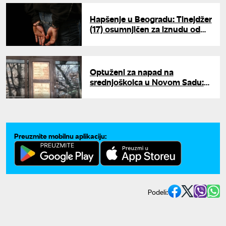
Hapšenje u Beogradu: Tinejdžer
(17) osumnjičen za iznudu od
vlasnika poslovnih objekata
Optuženi za napad na
srednjoškolca u Novom Sadu:
Dvojica se terete za pokušaj
ubistva
Preuzmite mobilnu aplikaciju:
Podeli: