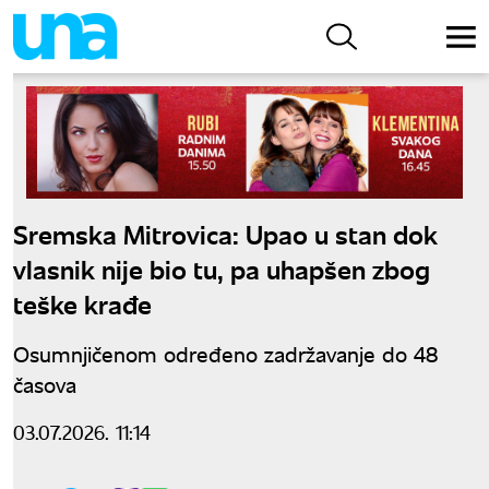
Sremska Mitrovica: Upao u stan dok
vlasnik nije bio tu, pa uhapšen zbog
teške krađe
Osumnjičenom određeno zadržavanje do 48
časova
03.07.2026. 11:14