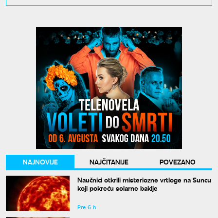
NAJNOVIJE
NAJČITANIJE
POVEZANO
Naučnici otkrili misteriozne vrtloge na Suncu
koji pokreću solarne baklje
Pre 6 h