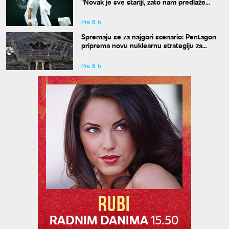
"Novak je sve stariji, zato nam predlaže
kraće mečeve"
Pre 8 h
Spremaju se za najgori scenario: Pentagon
priprema novu nuklearnu strategiju za
eventualni sukob sa Rusijom i Kinom
Pre 8 h