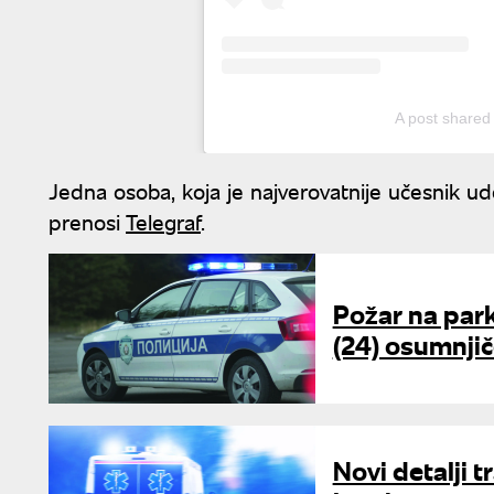
A post shared
Jedna osoba, koja je najverovatnije učesnik ud
prenosi
Telegraf
.
Požar na park
(24) osumnji
Novi detalji 