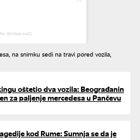
 by @srbija.sad1
esa, na snimku sedi na travi pored vozila,
ingu oštetio dva vozila: Beograđanin
čen za paljenje mercedesa u Pančevu
tragedije kod Rume: Sumnja se da je