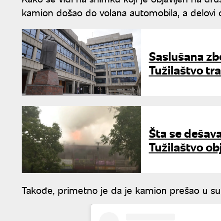
kamion došao do volana automobila, a delovi o
Saslušana zbo
Tužilaštvo tr
Šta se dešava
Tužilaštvo ob
Takođe, primetno je da je kamion prešao u sup