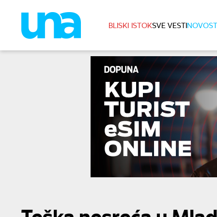
BLISKI ISTOK
SVE VESTI
NOVOST
Teška nesreća u Mla