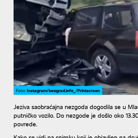
Instagram/beograd.info_/Printscreen
Foto:
Jeziva saobraćajna nezgoda dogodila se u Mla
putničko vozilo. Do nezgode je došlo oko 13.30
povrede.
Kako se vidi na snimku koji je objavljen na dr