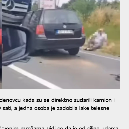
denovcu kada su se direktno sudarili kamion i
 sati, a jedna osoba je zadobila lake telesne
uštvenim mrežama, vidi se da je od siline udarca