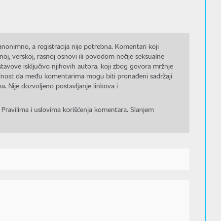
nonimno, a registracija nije potrebna. Komentari koji
noj, verskoj, rasnoj osnovi ili povodom nečije seksualne
stavove isključivo njihovih autora, koji zbog govora mržnje
gućnost da među komentarima mogu biti pronađeni sadržaji
a. Nije dozvoljeno postavljanje linkova i
 Pravilima i uslovima korišćenja komentara. Slanjem