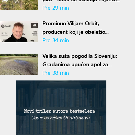
koncentracije polena i kako da
Pre 29 min
se zaštitimo?
Preminuo Vilijam Orbit,
producent koji je obeležio
karijere Madone, Blur i Britni
Pre 34 min
Spirs
Velika suša pogodila Sloveniju:
Građanima upućen apel za
racionalnu potrošnju vode
Pre 38 min