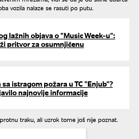
ba vozila nalaze se rasuti po putu.
g lažnih objava o "Music Week-u":
aži pritvor za osumnjičenu
 sa istragom požara u TC "Enjub"?
javilo najnovije informacije
rotnu traku, ali uzrok tome još nije poznat.