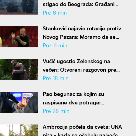
stigao do Beograda: Građani
prijavljuju jak miris paljevine
Pre 8 min
Stanković najavio rotacije protiv
Novog Pazara: Moramo da se
spremimo za Hapoel
Pre 11 min
Vučić ugostio Zelenskog na
večeri: Otvoreni razgovori pred
zvanične sastanke
Pre 18 min
Pao begunac za kojim su
raspisane dve potrage:
Specijalci uhapsili osumnjičenog
Pre 28 min
u Beogradu, određen mu
Ambrozija počela da cveta: UNA
pritvor
pita - kada se očekuju najveće