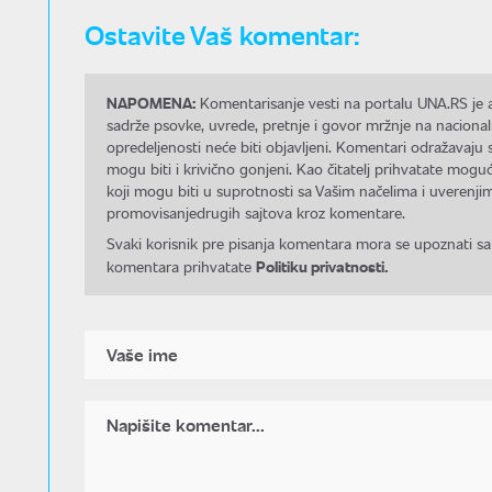
Ostavite Vaš komentar:
NAPOMENA:
Komentarisanje vesti na portalu UNA.RS je a
sadrže psovke, uvrede, pretnje i govor mržnje na nacional
opredeljenosti neće biti objavljeni. Komentari odražavaju 
mogu biti i krivično gonjeni. Kao čitatelj prihvatate mo
koji mogu biti u suprotnosti sa Vašim načelima i uverenjim
promovisanjedrugih sajtova kroz komentare.
Svaki korisnik pre pisanja komentara mora se upoznati sa
Politiku privatnosti.
komentara prihvatate