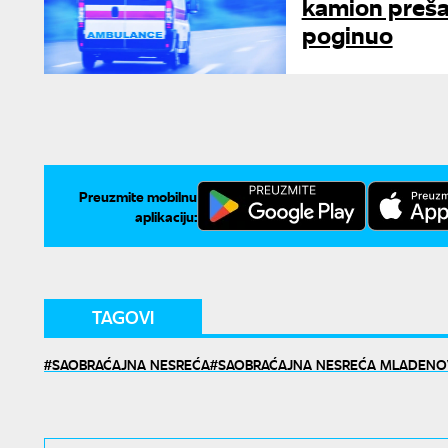
kamion preša
poginuo
Preuzmite mobilnu
aplikaciju:
TAGOVI
SAOBRAĆAJNA NESREĆA
SAOBRAĆAJNA NESREĆA MLADENO