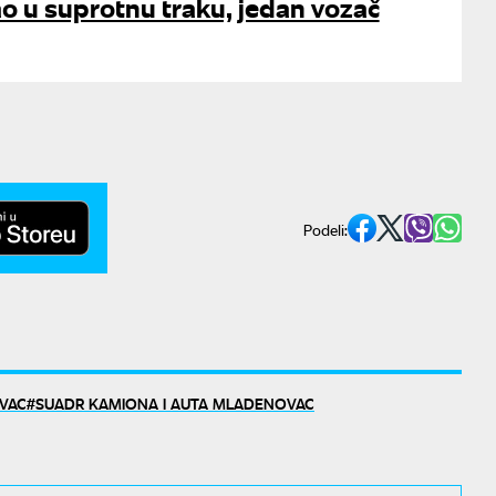
o u suprotnu traku, jedan vozač
Podeli:
VAC
SUADR KAMIONA I AUTA MLADENOVAC