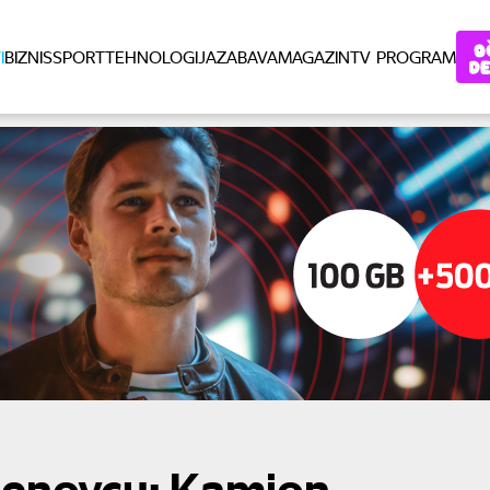
I
BIZNIS
SPORT
TEHNOLOGIJA
ZABAVA
MAGAZIN
TV PROGRAM
denovcu: Kamion