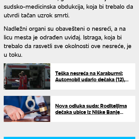
sudsko-medicinska obdukcija, koja bi trebalo da
utvrdi tačan uzrok smrti.
Nadležni organi su obavešteni o nesreći, a na
licu mesta je odrađen uviđaj. Istraga, koja bi
trebalo da rasvetli sve okolnosti ove nesreće, je
u toku.
Teška nesreća na Karaburmi:
Automobil udario dečaka (12),
hitno prevezen u Tiršovu
Nova odluka suda: Roditeljima
dečaka ubice iz Niške Banje
ukinuta zabrana prilaska i
komuniciranja sa sinom