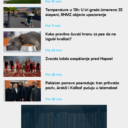
Pre 10 min
Temperature u 13h: U tri grada izmereno 35
stepeni, RHMZ objavio upozorenje
Pre 11 min
Kako pravilno čuvati hranu za pse da ne
izgubi kvalitet?
Pre 24 min
Zvezda izdala saopštenje pred Hapoel
Pre 28 min
Pakistan ponovo posreduje: Iran prihvatio
poziv, Arakči i Kalibaf putuju u Islamabad
Pre 28 min