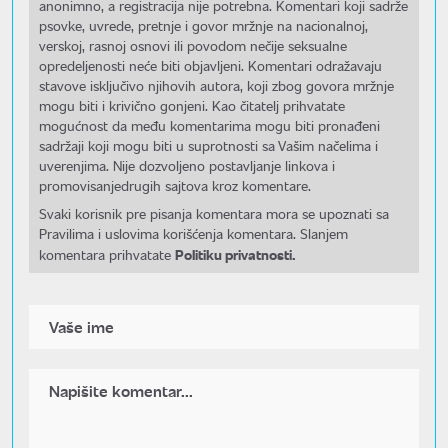
anonimno, a registracija nije potrebna. Komentari koji sadrže
psovke, uvrede, pretnje i govor mržnje na nacionalnoj,
verskoj, rasnoj osnovi ili povodom nečije seksualne
opredeljenosti neće biti objavljeni. Komentari odražavaju
stavove isključivo njihovih autora, koji zbog govora mržnje
mogu biti i krivično gonjeni. Kao čitatelj prihvatate
mogućnost da među komentarima mogu biti pronađeni
sadržaji koji mogu biti u suprotnosti sa Vašim načelima i
uverenjima. Nije dozvoljeno postavljanje linkova i
promovisanjedrugih sajtova kroz komentare.
Svaki korisnik pre pisanja komentara mora se upoznati sa
Pravilima i uslovima korišćenja komentara. Slanjem
Politiku privatnosti.
komentara prihvatate