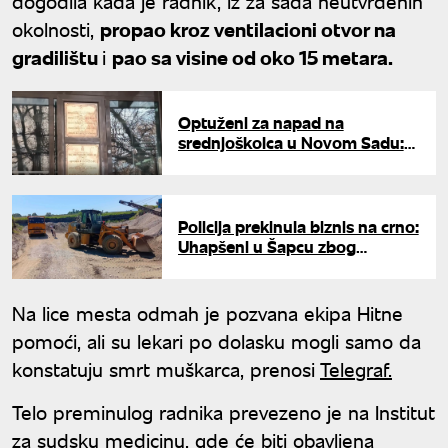
dogodila kada je radnik, iz za sada neutvrđenih
okolnosti,
propao kroz ventilacioni otvor na
gradilištu
i
pao sa visine od oko 15 metara.
Optuženi za napad na
srednjoškolca u Novom Sadu:
Dvojica se terete za pokušaj
ubistva
Policija prekinula biznis na crno:
Uhapšeni u Šapcu zbog
nelegalnog vađenja peska i
šljunka
Na lice mesta odmah je pozvana ekipa Hitne
pomoći, ali su lekari po dolasku mogli samo da
konstatuju smrt muškarca, prenosi
Telegraf.
Telo preminulog radnika prevezeno je na Institut
za sudsku medicinu, gde će biti obavljena