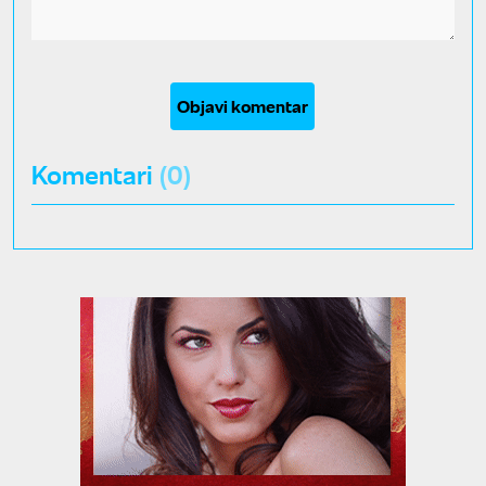
Objavi komentar
Komentari
(0)