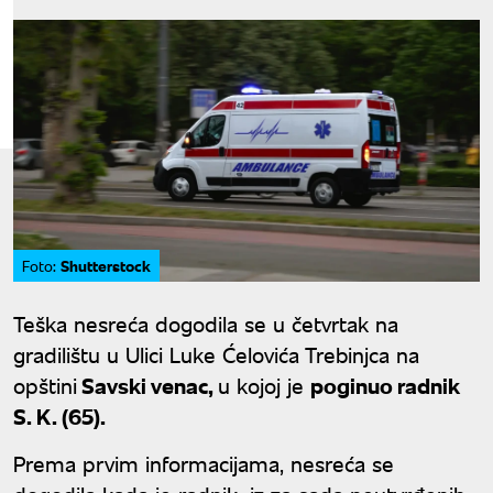
Shutterstock
Foto:
Teška nesreća dogodila se u četvrtak na
gradilištu u Ulici Luke Ćelovića Trebinjca na
opštini
Savski venac,
u kojoj je
poginuo radnik
S. K. (65).
Prema prvim informacijama, nesreća se