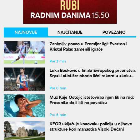
NAJNOVIJE
NAJČITANIJE
POVEZANO
Zanimljiv posao u Premijer ligi: Everton i
Kristal Palas zamenili igrače
Pre 3 min
Luka Bošković u finalu Evropskog prvenstva:
Srpski atletičar oborio lični rekord u skoku
udalj
Pre 6 min
Muž Kaje Ostojić istetovirao njen lik na ruci:
Procenite da li liči na pevačicu
Pre 8 min
KFOR uključuje kosovsku policiju u njihove
strukture kod manastira Visoki Dečani