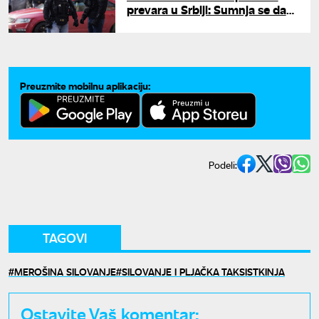
prevara u Srbiji: Sumnja se da
su lažnim računima izvukli
milione
Preuzmite mobilnu aplikaciju:
Podeli:
TAGOVI
MEROŠINA SILOVANJE
SILOVANJE I PLJAČKA TAKSISTKINJA
Ostavite Vaš komentar: