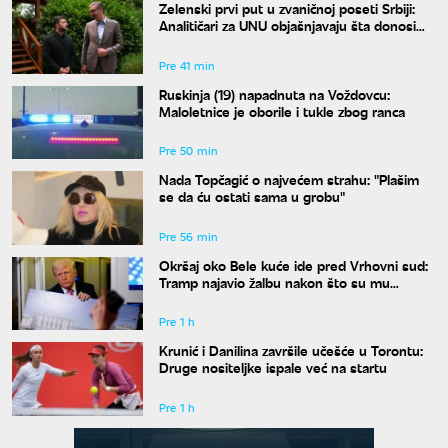
Zelenski prvi put u zvaničnoj poseti Srbiji:
Analitičari za UNU objašnjavaju šta donosi
susret u Beogradu i kako će reagovati
Moskva
Pre 41 min
Ruskinja (19) napadnuta na Voždovcu:
Maloletnice je oborile i tukle zbog ranca
Pre 50 min
Nada Topčagić o najvećem strahu: "Plašim
se da ću ostati sama u grobu"
Pre 56 min
Okršaj oko Bele kuće ide pred Vrhovni sud:
Tramp najavio žalbu nakon što su mu
blokirani radovi
Pre 1 h
Krunić i Danilina završile učešće u Torontu:
Druge nositeljke ispale već na startu
Pre 1 h