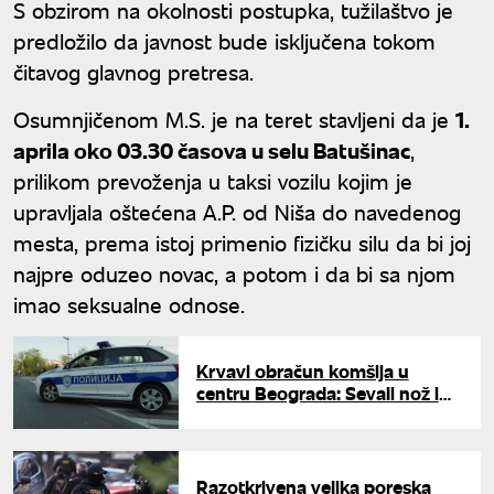
S obzirom na okolnosti postupka, tužilaštvo je
predložilo da javnost bude isključena tokom
čitavog glavnog pretresa.
Osumnjičenom M.S. je na teret stavljeni da je
1.
aprila oko 03.30 časova u selu Batušinac
,
prilikom prevoženja u taksi vozilu kojim je
upravljala oštećena A.P. od Niša do navedenog
mesta, prema istoj primenio fizičku silu da bi joj
najpre oduzeo novac, a potom i da bi sa njom
imao seksualne odnose.
Krvavi obračun komšija u
centru Beograda: Sevali nož i
metalna šipka, obojica teško
povređena
Razotkrivena velika poreska