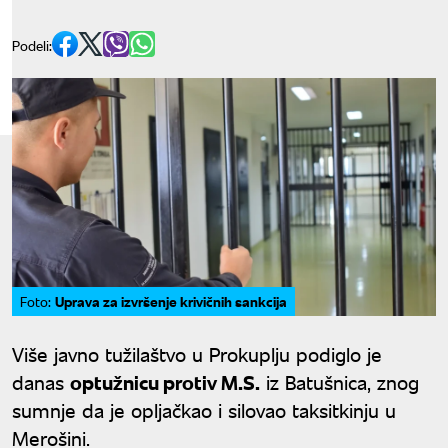
Podeli:
Uprava za izvršenje krivičnih sankcija
Foto:
Više javno tužilaštvo u Prokuplju podiglo je
danas
optužnicu protiv M.S.
iz Batušnica, znog
sumnje da je opljačkao i silovao taksitkinju u
Merošini.