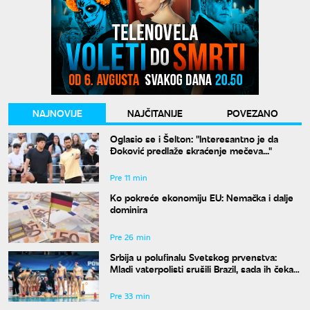
NAJNOVIJE
NAJČITANIJE
POVEZANO
Oglasio se i Šelton: "Interesantno je da
Đoković predlaže skraćenje mečeva..."
Pre 11 min
Ko pokreće ekonomiju EU: Nemačka i dalje
dominira
Pre 26 min
Srbija u polufinalu Svetskog prvenstva:
Mladi vaterpolisti srušili Brazil, sada ih čeka
Hrvatska
Pre 33 min