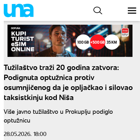
Tužilaštvo traži 20 godina zatvora:
Podignuta optužnica protiv
osumnjičenog da je opljačkao i silovao
taksistkinju kod Niša
Više javno tužilaštvo u Prokuplju podiglo
optužnicu
28.05.2026. 18:00