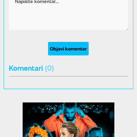
Objavi komentar
Komentari
(0)