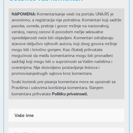
NAPOMENA:
Komentarisanje vesti na portalu UNA.RS je
anonimno, a registracija nije potrebna. Komentari koji sadrže
psovke, uvrede, pretnje i govor mržnje na nacionalnoj,
verskoj, rasnoj osnovi ili povodom nečije seksualne
opredeljenosti neće biti objavljeni. Komentari odražavaju
stavove isključivo njihovih autora, koji zbog govora mržnje
mogu biti i krivično gonjeni. Kao čitatelj prihvatate
mogućnost da među komentarima mogu biti pronađeni
sadržaji koji mogu biti u suprotnosti sa Vašim načelima i
uverenjima. Nije dozvoljeno postavljanje linkova i
promovisanjedrugih sajtova kroz komentare.
Svaki korisnik pre pisanja komentara mora se upoznati sa
Pravilima i uslovima korišćenja komentara. Slanjem
Politiku privatnosti.
komentara prihvatate