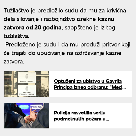
Tužilaštvo je predložilo sudu da mu za krivična
dela silovanje i razbojništvo izrekne
kaznu
zatvora od 20 godina
, saopšteno je iz tog
tužilaštva.
Predloženo je sudu i da mu produži pritvor koji
će trajati do upućivanje na izdržavanje kazne
zatvora.
Optuženi za ubistvo u Gavrila
Principa izneo odbranu: "Meci
koje sam ispalio nisu bili
smrtonosni"
Policija rasvetlila seriju
podmetnutih požara u
Beogradu: Uhapšene četiri
osobe