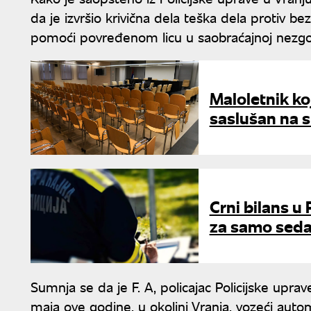
da je izvršio krivična dela teška dela protiv b
pomoći povređenom licu u saobraćajnoj nezgo
Maloletnik koj
saslušan na s
Crni bilans u
za samo sed
Sumnja se da je F. A, policajac Policijske uprav
maja ove godine, u okolini Vranja, vozeći aut