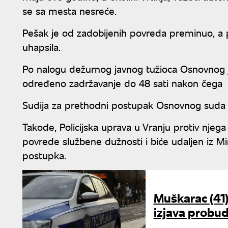
se sa mesta nesreće.
Pešak je od zadobijenih povreda preminuo, a p
uhapsila.
Po nalogu dežurnog javnog tužioca Osnovnog j
određeno zadržavanje do 48 sati nakon čega je,
Sudija za prethodni postupak Osnovnog suda u
Takođe, Policijska uprava u Vranju protiv njeg
povrede službene dužnosti i biće udaljen iz Mi
postupka.
Muškarac (41)
izjava probu