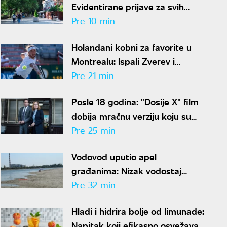
Evidentirane prijave za svih
30.000 turističkih vaučera za
Pre 10 min
penzionere
Holanđani kobni za favorite u
Montrealu: Ispali Zverev i
Medvedev
Pre 21 min
Posle 18 godina: "Dosije X" film
dobija mračnu verziju koju su
mnogi čekali
Pre 25 min
Vodovod uputio apel
građanima: Nizak vodostaj
Dunava opterećuje sistem,
Pre 32 min
trošite vodu racionalno
Hladi i hidrira bolje od limunade:
Napitak koji efikasno osvežava