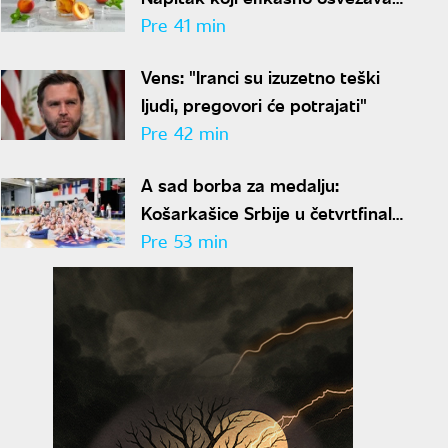
tokom paklenih vrućina
Pre 41 min
Vens: "Iranci su izuzetno teški
ljudi, pregovori će potrajati"
Pre 42 min
A sad borba za medalju:
Košarkašice Srbije u četvrtfinalu
Evropskog prvenstva
Pre 53 min