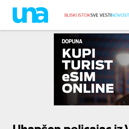
BLISKI ISTOK
SVE VESTI
NOVOST
Uhapšen policajac iz