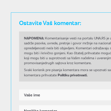
Ostavite Vaš komentar:
NAPOMENA:
Komentarisanje vesti na portalu UNA.RS je a
sadrže psovke, uvrede, pretnje i govor mržnje na nacional
opredeljenosti neće biti objavljeni. Komentari odražavaju 
mogu biti i krivično gonjeni. Kao čitatelj prihvatate mo
koji mogu biti u suprotnosti sa Vašim načelima i uverenjim
promovisanjedrugih sajtova kroz komentare.
Svaki korisnik pre pisanja komentara mora se upoznati sa
Politiku privatnosti.
komentara prihvatate