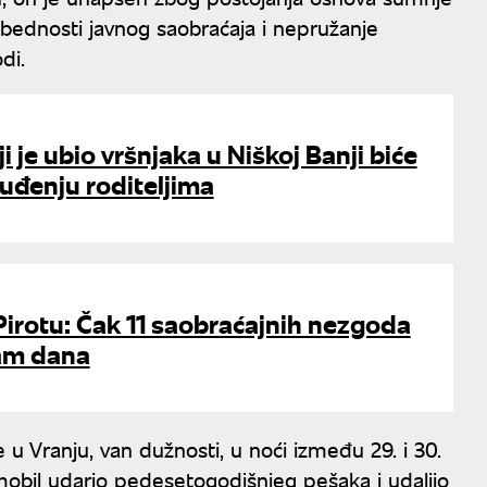
ezbednosti javnog saobraćaja i nepružanje
di.
i je ubio vršnjaka u Niškoj Banji biće
uđenju roditeljima
 Pirotu: Čak 11 saobraćajnih nezgoda
am dana
e u Vranju, van dužnosti, u noći između 29. i 30.
omobil udario pedesetogodišnjeg pešaka i udaljio