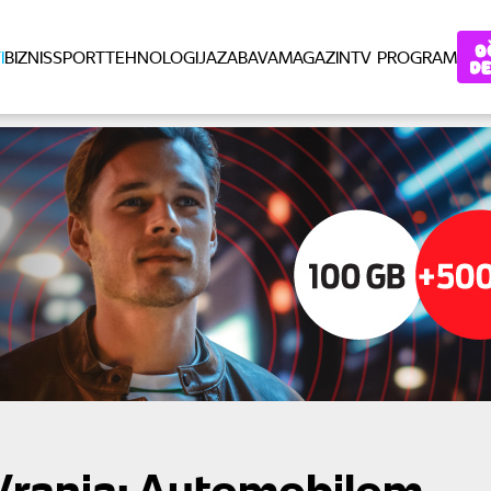
I
BIZNIS
SPORT
TEHNOLOGIJA
ZABAVA
MAGAZIN
TV PROGRAM
 Vranja: Automobilom