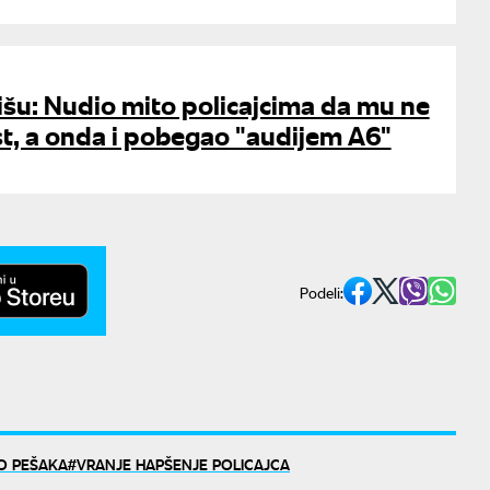
šu: Nudio mito policajcima da mu ne
est, a onda i pobegao "audijem A6"
Podeli:
IO PEŠAKA
VRANJE HAPŠENJE POLICAJCA