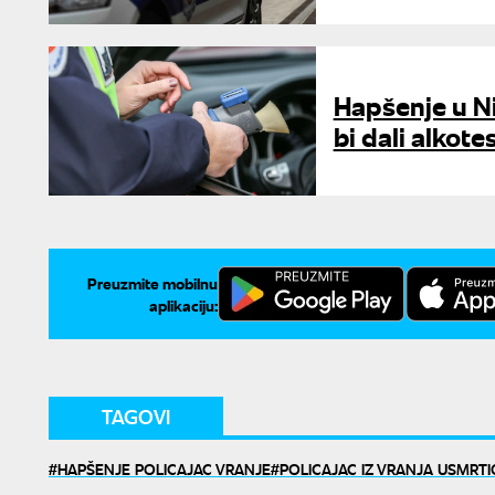
Hapšenje u Ni
bi dali alkot
Preuzmite mobilnu
aplikaciju:
TAGOVI
HAPŠENJE POLICAJAC VRANJE
POLICAJAC IZ VRANJA USMRT