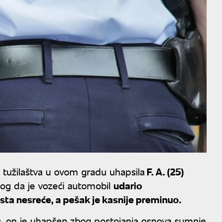
g tužilaštva u ovom gradu uhapsila
F. A. (25)
enog da je vozeći automobil
udario
ta nesreće, a pešak je kasnije preminuo.
ju, on je uhapšen zbog postojanja osnova sumnje