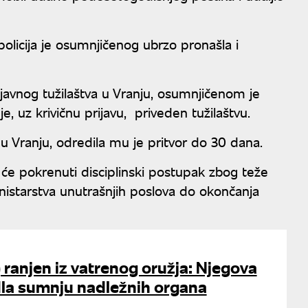
olicija je osumnjičenog ubrzo pronašla i
avnog tužilaštva u Vranju, osumnjičenom je
 uz krivičnu prijavu, priveden tužilaštvu.
 Vranju, odredila mu je pritvor do 30 dana.
a će pokrenuti disciplinski postupak zbog teže
nistarstva unutrašnjih poslova do okončanja
 ranjen iz vatrenog oružja: Njegova
dla sumnju nadležnih organa