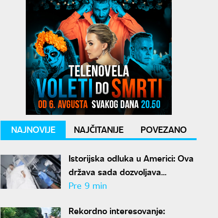
NAJNOVIJE
NAJČITANIJE
POVEZANO
Istorijska odluka u Americi: Ova
država sada dozvoljava
pacijentima da sami okončaju
Pre 9 min
život
Rekordno interesovanje: