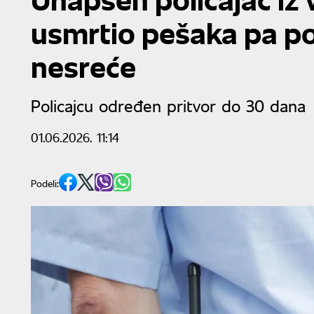
usmrtio pešaka pa p
nesreće
Policajcu određen pritvor do 30 dana
01.06.2026. 11:14
Podeli: