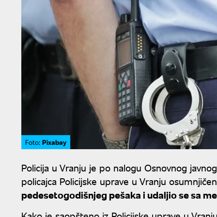
Pixabay
Foto:
Policija u Vranju je po nalogu Osnovnog javno
policajca Policijske uprave u Vranju osumnjič
pedesetogodišnjeg pešaka i udaljio se sa mes
Kako je saopšteno iz Policijske uprave u Vran