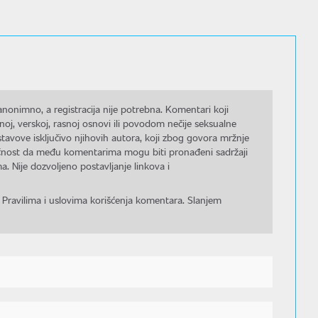
nonimno, a registracija nije potrebna. Komentari koji
noj, verskoj, rasnoj osnovi ili povodom nečije seksualne
stavove isključivo njihovih autora, koji zbog govora mržnje
gućnost da među komentarima mogu biti pronađeni sadržaji
a. Nije dozvoljeno postavljanje linkova i
 Pravilima i uslovima korišćenja komentara. Slanjem