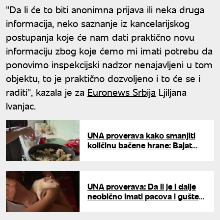
"Da li će to biti anonimna prijava ili neka druga
informacija, neko saznanje iz kancelarijskog
postupanja koje će nam dati praktično novu
informaciju zbog koje ćemo mi imati potrebu da
ponovimo inspekcijski nadzor nenajavljeni u tom
objektu, to je praktično dozvoljeno i to će se i
raditi", kazala je za
Euronews Srbija
Ljiljana
Ivanjac.
UNA proverava kako smanjiti
količinu bačene hrane: Bajat
hleb nije za kantu, iskoristite ga
i spasite planetu
UNA proverava: Da li je i dalje
neobično imati pacova i guštera
za kućnog ljubimca?