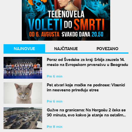
NAJNOVIJE
NAJČITANIJE
POVEZANO
Poraz od Švedske za kraj: Srbija zauzela 14.
mesto na Evropskom prvenstvu u Beogradu
Pre 6 min
Pet stvari koje mačke ne podnose: Vlasnici
im nesvesno priređuju stres
Pre 6 min
Gužve na granicama: Na Horgošu 2 čeka se
90 minuta, evo kakvo je stanje na ostalim
prelazima
Pre 8 min