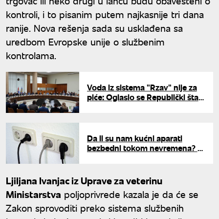
trgovac ili neko drugi u lancu budu obavešteni o
kontroli, i to pisanim putem najkasnije tri dana
ranije. Nova rešenja sada su usklađena sa
uredbom Evropske unije o službenim
kontrolama.
Voda iz sistema "Rzav" nije za
piće: Oglasio se Republički štab
za vanredne situacije
Da li su nam kućni aparati
bezbedni tokom nevremena? U
ovim slučajevima ih treba
isključiti iz struje
Ljiljana Ivanjac iz Uprave za veterinu
Ministarstva
poljoprivrede kazala je da će se
Zakon sprovoditi preko sistema službenih