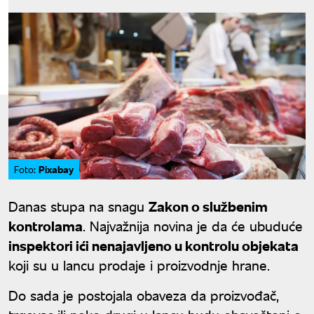
Pixabay
Foto:
Danas stupa na snagu
Zakon o službenim
kontrolama
. Najvažnija novina je da će ubuduće
inspektori ići nenajavljeno u kontrolu objekata
koji su u lancu prodaje i proizvodnje hrane.
Do sada je postojala obaveza da proizvođač,