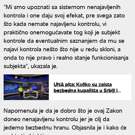
"Mi smo upoznati sa sistemom nenajavljenih
kontrola i one daju svoj efekat, pre svega zato
što kada nemate najavljenu kontrolu, vi
praktično onemogućavate tog koji je subjekt
kontrole da eventualnim saznanjem da mu se
najavi kontrola nešto što nije u redu skloni, a
onda to nije pravo i realno stanje funkcionisanja
subjekta", ukazala je.
UNA pita: Koliko su zaista
bezbedna kupališta u Srbiji i
kakve opasnosti prete
kupačima?
Napomenula je da je dobro što je ovaj Zakon
doneo nenajavljenu kontrolu jer je cilj da
jedemo bezbednu hranu. Objasnila je i kako će