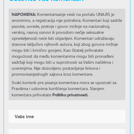
NAPOMENA:
Komentarisanje vesti na portalu UNA.RS je
anonimno, a registracija nije potrebna. Komentari koji sadrže
psovke, uvrede, pretnje i govor mržnje na nacionalnoj,
verskoj, rasnoj osnovi ili povodom nečije seksualne
opredeljenosti neće biti objavljeni. Komentari odražavaju
stavove isključivo njihovih autora, koji zbog govora mržnje
mogu biti i krivično gonjeni. Kao čitatelj prihvatate
mogućnost da među komentarima mogu biti pronađeni
sadržaji koji mogu biti u suprotnosti sa Vašim načelima i
uverenjima. Nije dozvoljeno postavljanje linkova i
promovisanjedrugih sajtova kroz komentare.
Svaki korisnik pre pisanja komentara mora se upoznati sa
Pravilima i uslovima korišćenja komentara. Slanjem
Politiku privatnosti.
komentara prihvatate