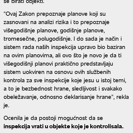
se birati objekti.
"Ovaj Zakon prepoznaje planove koji su
zasnovani na analizi rizika i to prepoznaje
višegodišnje planove, godišnje planove,
tromesečne, polugodišnje. I do sada je način i
sistem rada naših inspekcija upravo bio baziran
na ovim planovima, ali ovo što je novo je da ti
višegodišnji planovi praktično predstavljaju
sistem uokviren na osnovu ovih službenih
kontrola za sve inspekcije koje jesu u istoj temi,
a to je bezbednost hrane, sledljivost i svakako
obeležavanje, odnosno deklarisanje hrane", rekla
je.
Ocenila je da postoji mogućnost da se
inspekcija vrati u objekte koje je kontrolisala.