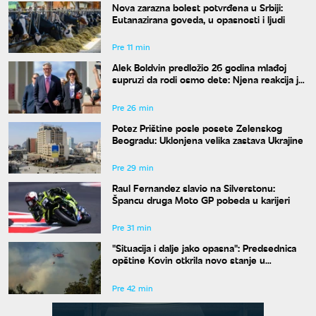
Nova zarazna bolest potvrđena u Srbiji:
Eutanazirana goveda, u opasnosti i ljudi
Pre 11 min
Alek Boldvin predložio 26 godina mlađoj
supruzi da rodi osmo dete: Njena reakcija je
hit
Pre 26 min
Potez Prištine posle posete Zelenskog
Beogradu: Uklonjena velika zastava Ukrajine
Pre 29 min
Raul Fernandez slavio na Silverstonu:
Špancu druga Moto GP pobeda u karijeri
Pre 31 min
"Situacija i dalje jako opasna": Predsednica
opštine Kovin otkrila novo stanje u
Deliblatskoj peščari
Pre 42 min