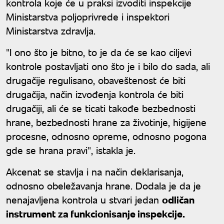
kontrola koje će u praksi izvoditi inspekcije
Ministarstva poljoprivrede i inspektori
Ministarstva zdravlja.
"I ono što je bitno, to je da će se kao ciljevi
kontrole postavljati ono što je i bilo do sada, ali
drugačije regulisano, obaveštenost će biti
drugačija, način izvođenja kontrola će biti
drugačiji, ali će se ticati takođe bezbednosti
hrane, bezbednosti hrane za životinje, higijene
procesne, odnosno opreme, odnosno pogona
gde se hrana pravi", istakla je.
Akcenat se stavlja i na način deklarisanja,
odnosno obeležavanja hrane. Dodala je da je
nenajavljena kontrola u stvari jedan
odličan
instrument za funkcionisanje inspekcije.