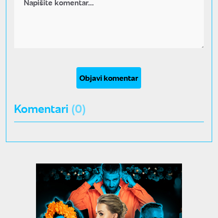
Objavi komentar
Komentari
(0)