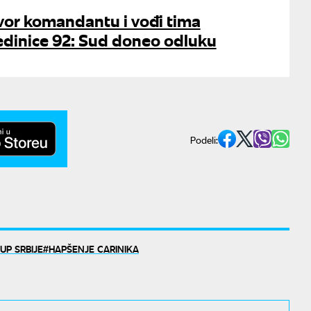
vor komandantu i vođi tima
edinice 92: Sud doneo odluku
Podeli:
UP SRBIJE
HAPŠENJE CARINIKA