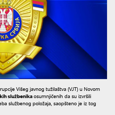
rupcije Višeg javnog tužilaštva (VJT) u Novom
nskih službenika
osumnjičenih da su izvršili
reba službenog položaja, saopšteno je iz tog