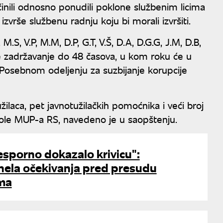
učinili odnosno ponudili poklone službenim licima
zvrše službenu radnju koju bi morali izvršiti.
.S, V.P, M.M, D.P, G.T, V.Š, D.A, D.G.G, J.M, D.B,
no je zadržavanje do 48 časova, u kom roku će u
 Posebnom odeljenju za suzbijanje korupcije
žilaca, pet javnotužilačkih pomoćnika i veći broj
trole MUP-a RS, navedeno je u saopštenju.
esporno dokazalo krivicu":
nela očekivanja pred presudu
ma