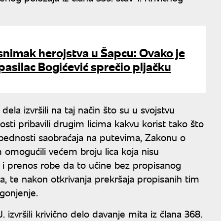
snimak herojstva u Šapcu: Ovako je
asilac Bogićević sprečio pljačku
ela izvršili na taj način što su u svojstvu
sti pribavili drugim licima kakvu korist tako što
bednosti saobraćaja na putevima, Zakonu o
m omogućili većem broju lica koja nisu
e i prenos robe da to učine bez propisanog
, te nakon otkrivanja prekršaja propisanih tim
gonjenje.
 izvršili krivično delo davanje mita iz člana 368.