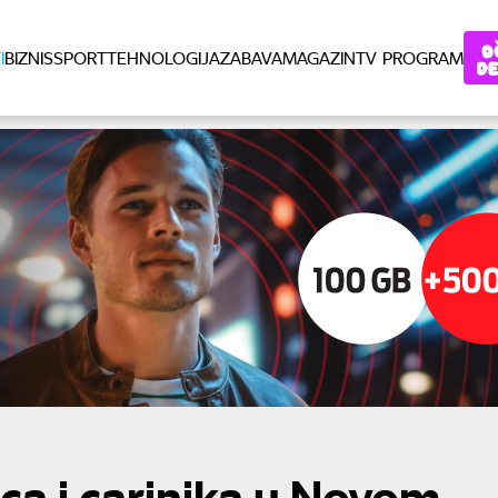
I
BIZNIS
SPORT
TEHNOLOGIJA
ZABAVA
MAGAZIN
TV PROGRAM
ca i carinika u Novom