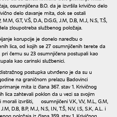
ja, osumnjičena B.O. da je izvršila krivično delo
ivično delo davanje mita, dok se ostali
 M.M, G.T, V.Š, D.A, D.G.G, J.M, D.B, M.J, N.S, T.Š,
nih dela zloupotreba službenog položaja.
janje korupcije je donelo naredbu o
ih lica, od kojih se 27 osumnjičenih terete da
ica, pri čemu su 23 osumnjičena postupali kao
upala kao carinski službenici.
edistražnog postupka utvrđeno je da su u
 godine na graničnom prelazu Badovinci
o primanje mita iz člana 367. stav 1. Krivičnog
ih lica zahtevali poklon da u vezi sa svojim
 morali izvršiti, osumnjičeni V.K, V.V, M.L, G.M,
.M, D.B, B.P, M.J, N.S, I.N, T.Š, N.V, I.S, S.K, A.L. i
benog položaja iz člana 359. stav 1. Krivičnog