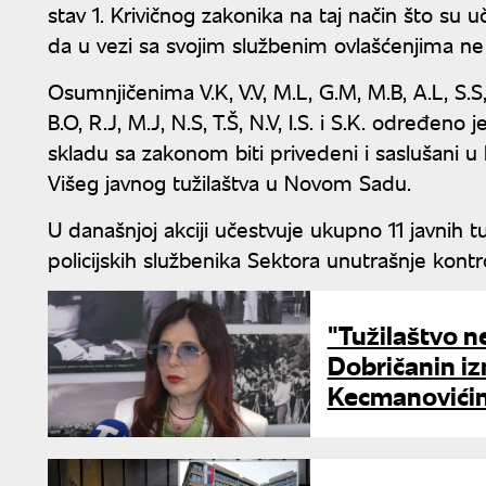
stav 1. Krivičnog zakonika na taj način što su 
da u vezi sa svojim službenim ovlašćenjima ne i
Osumnjičenima V.K, V.V, M.L, G.M, M.B, A.L, S.S, M
B.O, R.J, M.J, N.S, T.Š, N.V, I.S. i S.K. određe
skladu sa zakonom biti privedeni i saslušani u
Višeg javnog tužilaštva u Novom Sadu.
U današnjoj akciji učestvuje ukupno 11 javnih tu
policijskih službenika Sektora unutrašnje kon
"Tužilaštvo n
Dobričanin iz
Kecmanovići