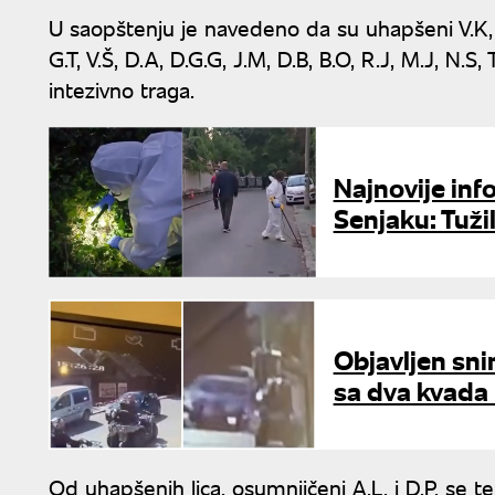
U saopštenju je navedeno da su uhapšeni V.K, V.
G.T, V.Š, D.A, D.G.G, J.M, D.B, B.O, R.J, M.J, N.S,
intezivno traga.
Najnovije inf
Senjaku: Tuži
Objavljen sn
sa dva kvada
Od uhapšenih lica, osumnjičeni A.L. i D.P. se te