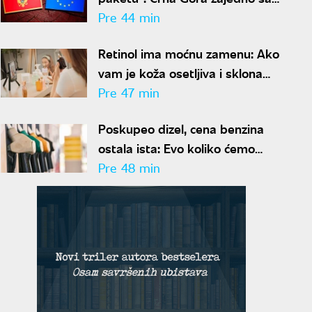
Islandom ulazi u EU?
Pre 44 min
Retinol ima moćnu zamenu: Ako
vam je koža osetljiva i sklona
crvenilu, ovaj sastojak briše
Pre 47 min
bore bez ikakvih iritacija
Poskupeo dizel, cena benzina
ostala ista: Evo koliko ćemo
plaćati gorivo narednih sedam
Pre 48 min
dana