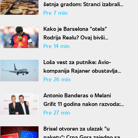
šetnja gradom: Stranci izabrali
10 srpskih jela koja se ne
Pre 7 min
propuštaju u Beogradu
Kako je Barselona "otela"
Rodrija Realu? Ovaj bivši
fudbaler odigrao ključnu ulogu u
Pre 14 min
transferu
Loša vest za putnike: Avio-
kompanija Rajaner obustavlja
letove iz Niša, a ovo je razlog
Pre 26 min
Antonio Banderas o Melani
Grifit 11 godina nakon razvoda:
"Uvek se zabavljamo"
Pre 27 min
Brisel otvoren za ulazak "u
paketu": Crna Gora zajedno sa