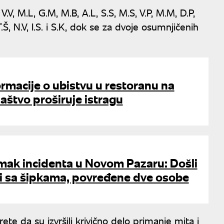
V, M.L, G.M, M.B, A.L, S.S, M.S, V.P, M.M, D.P,
 T.Š, N.V, I.S. i S.K, dok se za dvoje osumnjičenih
ormacije o ubistvu u restoranu na
laštvo proširuje istragu
imak incidenta u Novom Pazaru: Došli
 i sa šipkama, povređene dve osobe
rete da su izvršili krivično delo primanje mita i