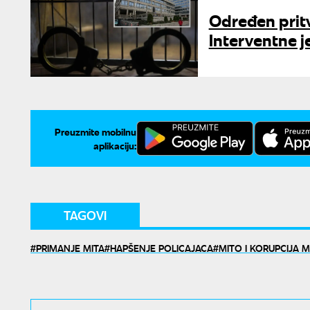
Određen prit
Interventne j
Preuzmite mobilnu
aplikaciju:
TAGOVI
PRIMANJE MITA
HAPŠENJE POLICAJACA
MITO I KORUPCIJA M