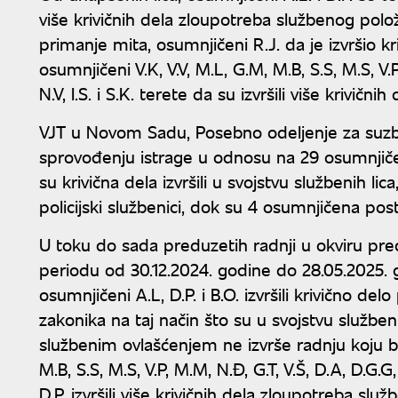
više krivičnih dela zloupotreba službenog položa
primanje mita, osumnjičeni R.J. da je izvršio kr
osumnjičeni V.K, V.V, M.L, G.M, M.B, S.S, M.S, V.P,
N.V, I.S. i S.K. terete da su izvršili više krivič
VJT u Novom Sadu, Posebno odeljenje za suzbi
sprovođenju istrage u odnosu na 29 osumnjičen
su krivična dela izvršili u svojstvu službenih l
policijski službenici, dok su 4 osumnjičena post
U toku do sada preduzetih radnji u okviru pr
periodu od 30.12.2024. godine do 28.05.2025.
osumnjičeni A.L, D.P. i B.O. izvršili krivično del
zakonika na taj način što su u svojstvu služben
službenim ovlašćenjem ne izvrše radnju koju bi
M.B, S.S, M.S, V.P, M.M, N.Đ, G.T, V.Š, D.A, D.G.G, J
D.P. izvršili više krivičnih dela zloupotreba služ