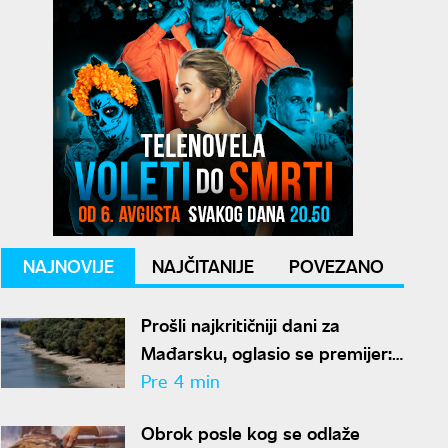
NAJNOVIJE
NAJČITANIJE
POVEZANO
Prošli najkritičniji dani za
Mađarsku, oglasio se premijer:
"Očuvali smo energetsku
Pre 4 min
bezbednost"
Obrok posle kog se odlaže