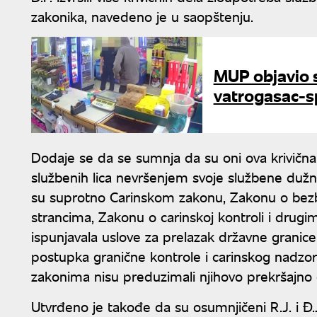
zakonika, navedeno je u saopštenju.
MUP objavio 
vatrogasac-sp
Dodaje se da se sumnja da su oni ova krivična d
službenih lica nevršenjem svoje službene dužno
su suprotno Carinskom zakonu, Zakonu o bez
strancima, Zakonu o carinskoj kontroli i drugi
ispunjavala uslove za prelazak državne granic
postupka granične kontrole i carinskog nadzora
zakonima nisu preduzimali njihovo prekršajno 
Utvrđeno je takođe da su osumnjičeni R.J. i Đ.J.