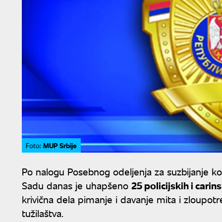
MUP Srbije
Foto:
Po nalogu Posebnog odeljenja za suzbijanje ko
Sadu danas je uhapšeno
25 policijskih i cari
krivična dela pimanje i davanje mita i zloupot
tužilaštva.