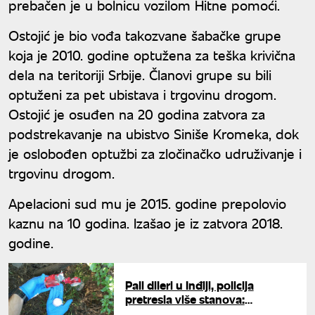
prebačen je u bolnicu vozilom Hitne pomoći.
Ostojić je bio vođa takozvane šabačke grupe
koja je 2010. godine optužena za teška krivična
dela na teritoriji Srbije. Članovi grupe su bili
optuženi za pet ubistava i trgovinu drogom.
Ostojić je osuđen na 20 godina zatvora za
podstrekavanje na ubistvo Siniše Kromeka, dok
je oslobođen optužbi za zločinačko udruživanje i
trgovinu drogom.
Apelacioni sud mu je 2015. godine prepolovio
kaznu na 10 godina. Izašao je iz zatvora 2018.
godine.
Pali dileri u Inđiji, policija
pretresla više stanova:
Pronađeni kokain, novac i