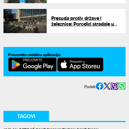
vagica za merenje droge
Presuda protiv države i
železnice: Porodici stradale u
padu nadstrešnice 10,5 miliona
dinara odštete
Preuzmite mobilnu aplikaciju:
Podeli:
TAGOVI