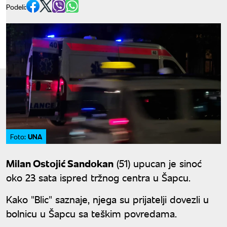
Podeli:
UNA
Foto:
Milan Ostojić Sandokan
(51) upucan je sinoć
oko 23 sata ispred tržnog centra u Šapcu.
Kako "Blic" saznaje, njega su prijatelji dovezli u
bolnicu u Šapcu sa teškim povredama.