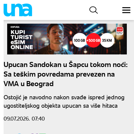
Upucan Sandokan u Šapcu tokom noći:
Sa teškim povredama prevezen na
VMA u Beograd
Ostojić je navodno nakon svađe ispred jednog
ugostiteljskog objekta upucan sa više hitaca
09.07.2026. 07:40