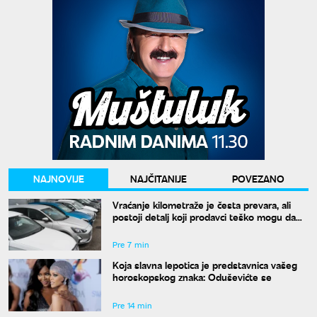
NAJNOVIJE
NAJČITANIJE
POVEZANO
Vraćanje kilometraže je česta prevara, ali
postoji detalj koji prodavci teško mogu da
sakriju
Pre 7 min
Koja slavna lepotica je predstavnica vašeg
horoskopskog znaka: Oduševićte se
Pre 14 min