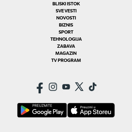
BLISKI ISTOK
SVE VESTI
NOVOSTI
BIZNIS
SPORT
TEHNOLOGIJA
ZABAVA
MAGAZIN
TV PROGRAM