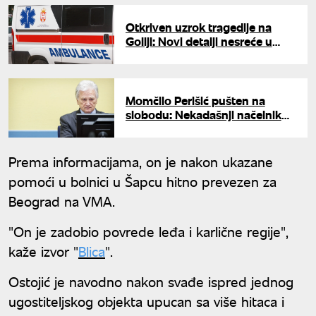
Otkriven uzrok tragedije na
Goliji: Novi detalji nesreće u
kojoj je poginuo dečak (15)
Momčilo Perišić pušten na
slobodu: Nekadašnji načelnik
Generalštaba uslovno otpušten
iz zatvora
Prema informacijama, on je nakon ukazane
pomoći u bolnici u Šapcu hitno prevezen za
Beograd na VMA.
"On je zadobio povrede leđa i karlične regije",
kaže izvor "
Blica
".
Ostojić je navodno nakon svađe ispred jednog
ugostiteljskog objekta upucan sa više hitaca i