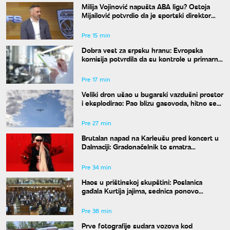
Milija Vojinović napušta ABA ligu? Ostoja
Mijailović potvrdio da je sportski direktor
zatražio odlazak
Pre 15 min
Dobra vest za srpsku hranu: Evropska
komisija potvrdila da su kontrole u primarnoj
proizvodnji usklađene sa standardima EU
Pre 17 min
Veliki dron ušao u bugarski vazdušni prostor
i eksplodirao: Pao blizu gasovoda, hitno se
oglasio Radev
Pre 27 min
Brutalan napad na Karleušu pred koncert u
Dalmaciji: Gradonačelnik to smatra
neprimerenim
Pre 34 min
Haos u prištinskoj skupštini: Poslanica
gađala Kurtija jajima, sednica ponovo
prekinuta
Pre 38 min
Prve fotografije sudara vozova kod