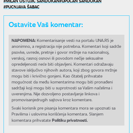
MILAN OSTOJIĆ SANDOKAN
UPUCAN SANDOKAN
PUCNJAVA ŠABAC
Ostavite Vaš komentar:
NAPOMENA:
Komentarisanje vesti na portalu UNA.RS je
anonimno, a registracija nije potrebna. Komentari koji sadrže
psovke, uvrede, pretnje i govor mržnje na nacionalnoj,
verskoj, rasnoj osnovi ili povodom nečije seksualne
opredeljenosti neće biti objavljeni. Komentari odražavaju
stavove isključivo njihovih autora, koji zbog govora mržnje
mogu biti i krivično gonjeni. Kao čitatelj prihvatate
mogućnost da među komentarima mogu biti pronađeni
sadržaji koji mogu biti u suprotnosti sa Vašim načelima i
uverenjima. Nije dozvoljeno postavljanje linkova i
promovisanjedrugih sajtova kroz komentare.
Svaki korisnik pre pisanja komentara mora se upoznati sa
Pravilima i uslovima korišćenja komentara. Slanjem
Politiku privatnosti.
komentara prihvatate