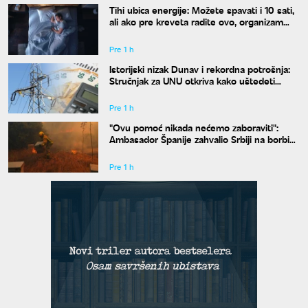
Tihi ubica energije: Možete spavati i 10 sati,
ali ako pre kreveta radite ovo, organizam
vam se neće oporaviti
Pre 1 h
Istorijski nizak Dunav i rekordna potrošnja:
Stručnjak za UNU otkriva kako uštedeti
struju
Pre 1 h
"Ovu pomoć nikada nećemo zaboraviti":
Ambasador Španije zahvalio Srbiji na borbi
protiv požara
Pre 1 h