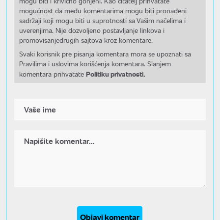
mogu biti i krivično gonjeni. Kao čitatelj prihvatate
mogućnost da među komentarima mogu biti pronađeni
sadržaji koji mogu biti u suprotnosti sa Vašim načelima i
uverenjima. Nije dozvoljeno postavljanje linkova i
promovisanjedrugih sajtova kroz komentare.
Svaki korisnik pre pisanja komentara mora se upoznati sa
Pravilima i uslovima korišćenja komentara. Slanjem
Politiku privatnosti.
komentara prihvatate
Objavi komentar