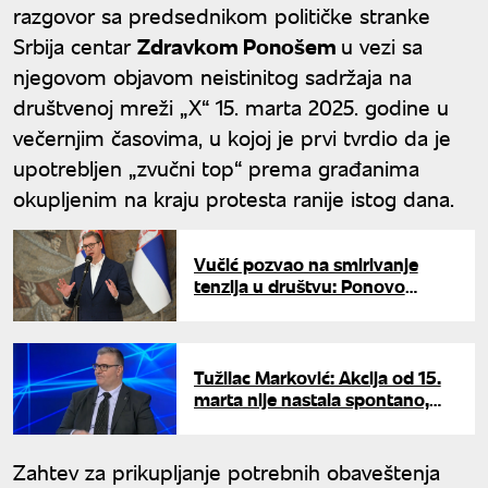
razgovor sa predsednikom političke stranke
Srbija centar
Zdravkom Ponošem
u vezi sa
njegovom objavom neistinitog sadržaja na
društvenoj mreži „X“ 15. marta 2025. godine u
večernjim časovima, u kojoj je prvi tvrdio da je
upotrebljen „zvučni top“ prema građanima
okupljenim na kraju protesta ranije istog dana.
Vučić pozvao na smirivanje
tenzija u društvu: Ponovo
odbacio tvrdnje o upotrebi
"zvučnog topa"
Tužilac Marković: Akcija od 15.
marta nije nastala spontano,
pažljivo je pripremljena
Zahtev za prikupljanje potrebnih obaveštenja