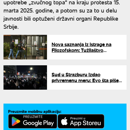
upotrebe „zvučnog topa“ na kraju protesta 15.
marta 2025. godine, a potom su za to u delu
javnosti bili optuženi državni organi Republike
Srbije.
Nova saznanja iz istrage na
Filozofskom: Tužilaštvo
istražuje navode o planiranju
simulacije "zvučnog topa"
Sud u Strazburu izdao
privremenu meru: Evo šta piše
o odluci o navodnoj upotrebi
"zvučnog topa" u Beogradu
Preuzmite mobilnu aplikaciju: