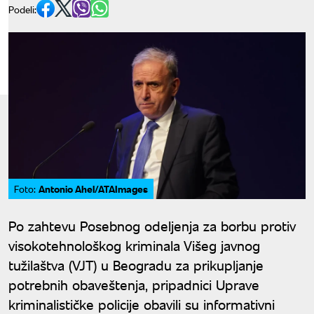
Podeli:
Antonio Ahel/ATAImages
Foto:
Po zahtevu Posebnog odeljenja za borbu protiv
visokotehnološkog kriminala Višeg javnog
tužilaštva (VJT) u Beogradu za prikupljanje
potrebnih obaveštenja, pripadnici Uprave
kriminalističke policije obavili su informativni