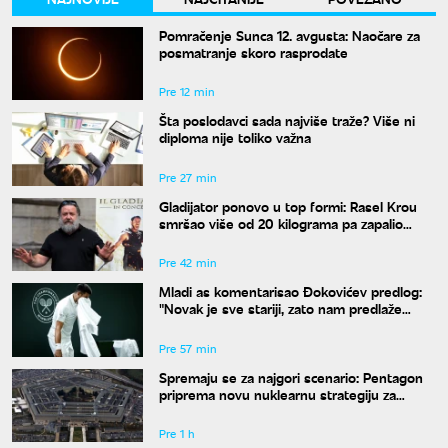
Pomračenje Sunca 12. avgusta: Naočare za
posmatranje skoro rasprodate
Pre 12 min
Šta poslodavci sada najviše traže? Više ni
diploma nije toliko važna
Pre 27 min
Gladijator ponovo u top formi: Rasel Krou
smršao više od 20 kilograma pa zapalio
društvene mreže novim izgledom
Pre 42 min
Mladi as komentarisao Đokovićev predlog:
"Novak je sve stariji, zato nam predlaže
kraće mečeve"
Pre 57 min
Spremaju se za najgori scenario: Pentagon
priprema novu nuklearnu strategiju za
eventualni sukob sa Rusijom i Kinom
Pre 1 h