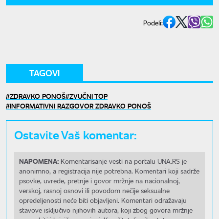
Podeli:
TAGOVI
ZDRAVKO PONOŠ
ZVUČNI TOP
INFORMATIVNI RAZGOVOR ZDRAVKO PONOŠ
Ostavite Vaš komentar:
NAPOMENA:
Komentarisanje vesti na portalu UNA.RS je
anonimno, a registracija nije potrebna. Komentari koji sadrže
psovke, uvrede, pretnje i govor mržnje na nacionalnoj,
verskoj, rasnoj osnovi ili povodom nečije seksualne
opredeljenosti neće biti objavljeni. Komentari odražavaju
stavove isključivo njihovih autora, koji zbog govora mržnje