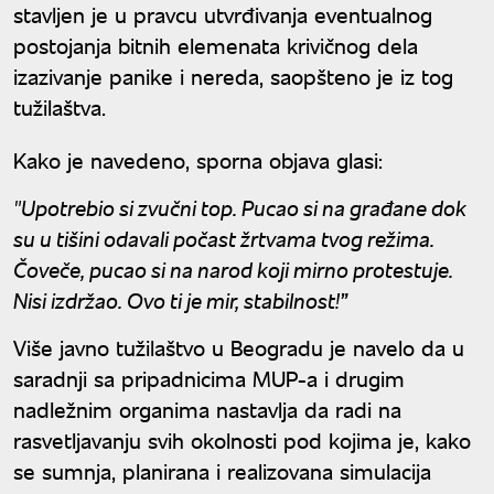
stavljen je u pravcu utvrđivanja eventualnog
postojanja bitnih elemenata krivičnog dela
izazivanje panike i nereda, saopšteno je iz tog
tužilaštva.
Kako je navedeno, sporna objava glasi:
"Upotrebio si zvučni top. Pucao si na građane dok
su u tišini odavali počast žrtvama tvog režima.
Čoveče, pucao si na narod koji mirno protestuje.
Nisi izdržao. Ovo ti je mir, stabilnost!”
Više javno tužilaštvo u Beogradu je navelo da u
saradnji sa pripadnicima MUP-a i drugim
nadležnim organima nastavlja da radi na
rasvetljavanju svih okolnosti pod kojima je, kako
se sumnja, planirana i realizovana simulacija