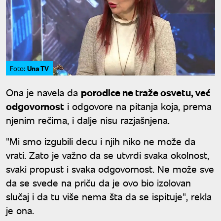
Una TV
Foto:
Ona je navela da
porodice ne traže osvetu, već
odgovornost
i odgovore na pitanja koja, prema
njenim rečima, i dalje nisu razjašnjena.
"Mi smo izgubili decu i njih niko ne može da
vrati. Zato je važno da se utvrdi svaka okolnost,
svaki propust i svaka odgovornost. Ne može sve
da se svede na priču da je ovo bio izolovan
slučaj i da tu više nema šta da se ispituje", rekla
je ona.