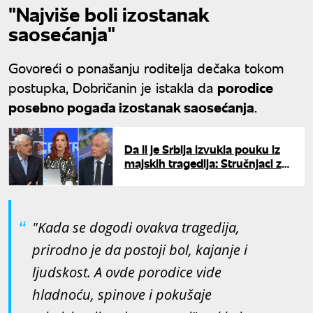
"Najviše boli izostanak
saosećanja"
Govoreći o ponašanju roditelja dečaka tokom
postupka, Dobričanin je istakla da
porodice
posebno pogađa izostanak saosećanja
.
Da li je Srbija izvukla pouku iz
majskih tragedija: Stručnjaci za
UNU o merama posle Ribnikara,
Dubone i Orašja
"Kada se dogodi ovakva tragedija,
prirodno je da postoji bol, kajanje i
ljudskost. A ovde porodice vide
hladnoću, spinove i pokušaje