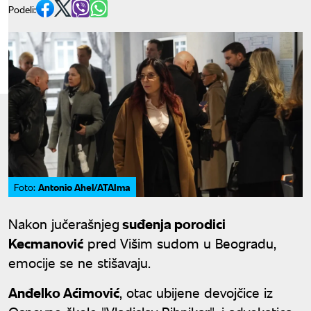
Podeli:
Antonio Ahel/ATAIma
Foto:
Nakon jučerašnjeg
suđenja porodici
Kecmanović
pred Višim sudom u Beogradu,
emocije se ne stišavaju.
Anđelko Aćimović
, otac ubijene devojčice iz