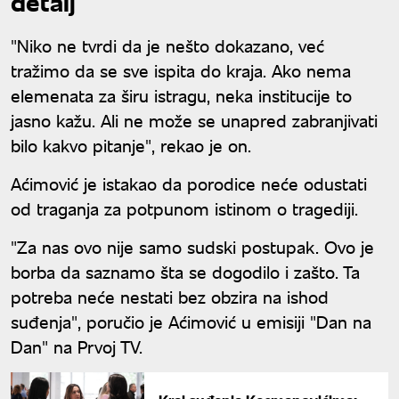
detalj"
"Niko ne tvrdi da je nešto dokazano, već
tražimo da se sve ispita do kraja. Ako nema
elemenata za širu istragu, neka institucije to
jasno kažu. Ali ne može se unapred zabranjivati
bilo kakvo pitanje", rekao je on.
Aćimović je istakao da porodice neće odustati
od traganja za potpunom istinom o tragediji.
"Za nas ovo nije samo sudski postupak. Ovo je
borba da saznamo šta se dogodilo i zašto. Ta
potreba neće nestati bez obzira na ishod
suđenja", poručio je Aćimović u emisiji "Dan na
Dan" na Prvoj TV.