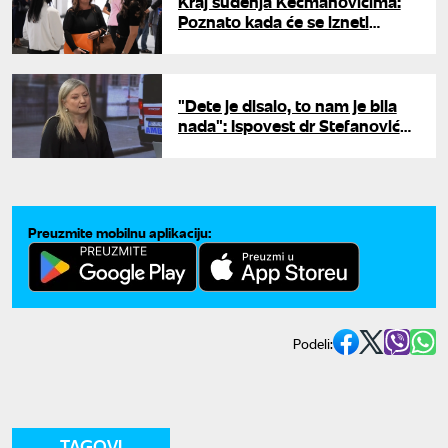
Kraj suđenja Kecmanovićima:
Poznato kada će se izneti
završne reči za tragediju u
"Ribnikaru"
"Dete je disalo, to nam je bila
nada": Ispovest dr Stefanović
koja je među prvima ušla u
"Ribnikar" na dan masakra
Preuzmite mobilnu aplikaciju:
Podeli:
TAGOVI