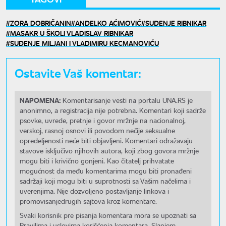
ZORA DOBRIČANIN
ANĐELKO AĆIMOVIĆ
SUĐENJE RIBNIKAR
MASAKR U ŠKOLI VLADISLAV RIBNIKAR
SUĐENJE MILJANI I VLADIMIRU KECMANOVIĆU
Ostavite Vaš komentar:
NAPOMENA:
Komentarisanje vesti na portalu UNA.RS je
anonimno, a registracija nije potrebna. Komentari koji sadrže
psovke, uvrede, pretnje i govor mržnje na nacionalnoj,
verskoj, rasnoj osnovi ili povodom nečije seksualne
opredeljenosti neće biti objavljeni. Komentari odražavaju
stavove isključivo njihovih autora, koji zbog govora mržnje
mogu biti i krivično gonjeni. Kao čitatelj prihvatate
mogućnost da među komentarima mogu biti pronađeni
sadržaji koji mogu biti u suprotnosti sa Vašim načelima i
uverenjima. Nije dozvoljeno postavljanje linkova i
promovisanjedrugih sajtova kroz komentare.
Svaki korisnik pre pisanja komentara mora se upoznati sa
Pravilima i uslovima korišćenja komentara. Slanjem