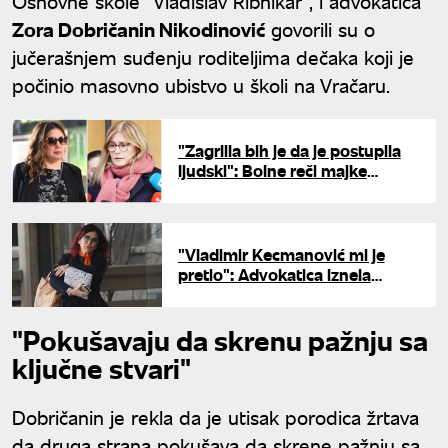
Osnovne škole "Vladislav Ribnikar", i advokatica
Zora Dobričanin Nikodinović
govorili su o
jučerašnjem suđenju roditeljima dečaka koji je
počinio masovno ubistvo u školi na Vračaru.
"Zagrlila bih je da je postupila
ljudski": Bolne reči majke
ubijene devojčice iz Ribnikara
"Vladimir Kecmanović mi je
pretio": Advokatica iznela
detalje sa suđenja roditeljima
dečaka ubice
"Pokušavaju da skrenu pažnju sa
ključne stvari"
Dobričanin je rekla da je utisak porodica žrtava
da druga strana pokušava da skrene pažnju sa,