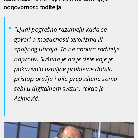
odgovornost roditelja.
"Ljudi pogrešno razumeju kada se
govori o mogućnosti terorizma ili
spoljnog uticaja. To ne abolira roditelje,
naprotiv. Suština je da je dete koje je
pokazivalo ozbiljne probleme dobilo
pristup oružju i bilo prepušteno samo
sebi u digitalnom svetu", rekao je
Aćimović.