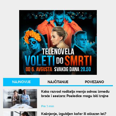
NAJNOVIJE
NAJČITANIJE
POVEZANO
Kako razvod roditelja menja odnos između
braće i sestara: Posledice mogu biti trajne
Pre 1 min
Kašnjenje, izgubljen kofer ili otkazan let?