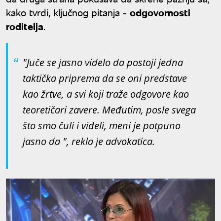
kako tvrdi, ključnog pitanja -
odgovornosti
roditelja
.
"Juče se jasno videlo da postoji jedna
taktička priprema da se oni predstave
kao žrtve, a svi koji traže odgovore kao
teoretičari zavere. Međutim, posle svega
što smo čuli i videli, meni je potpuno
jasno da ", rekla je advokatica.