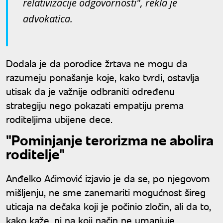
relativizacije odgovornosti", rekla je
advokatica.
Dodala je da porodice žrtava ne mogu da
razumeju ponašanje koje, kako tvrdi, ostavlja
utisak da je važnije odbraniti određenu
strategiju nego pokazati empatiju prema
roditeljima ubijene dece.
"Pominjanje terorizma ne abolira
roditelje"
Anđelko Aćimović izjavio je da se, po njegovom
mišljenju, ne sme zanemariti mogućnost šireg
uticaja na dečaka koji je počinio zločin, ali da to,
kako kaže, ni na koji način ne umanjuje