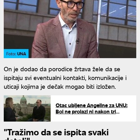
UNA
Foto:
On je dodao da porodice žrtava žele da se
ispitaju svi eventualni kontakti, komunikacije i
uticaji kojima je dečak mogao biti izložen.
Otac ubijene Angeline za UNU:
Bol ne prolazi ni nakon tri
godine, očekujem presudu
roditeljima do leta
"Tražimo da se ispita svaki