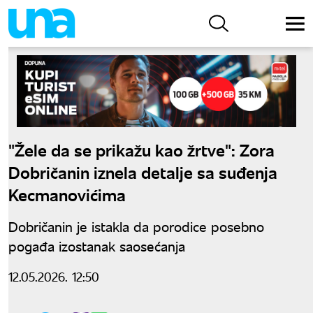
"Žele da se prikažu kao žrtve": Zora
Dobričanin iznela detalje sa suđenja
Kecmanovićima
Dobričanin je istakla da porodice posebno
pogađa izostanak saosećanja
12.05.2026. 12:50