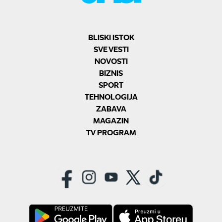
BLISKI ISTOK
SVE VESTI
NOVOSTI
BIZNIS
SPORT
TEHNOLOGIJA
ZABAVA
MAGAZIN
TV PROGRAM