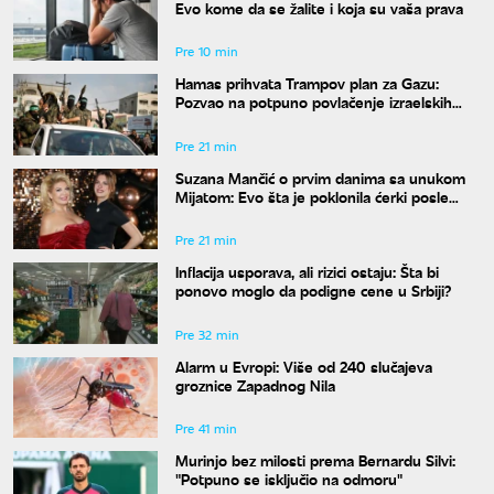
Evo kome da se žalite i koja su vaša prava
Pre 10 min
Hamas prihvata Trampov plan za Gazu:
Pozvao na potpuno povlačenje izraelskih
snaga
Pre 21 min
Suzana Mančić o prvim danima sa unukom
Mijatom: Evo šta je poklonila ćerki posle
porođaja
Pre 21 min
Inflacija usporava, ali rizici ostaju: Šta bi
ponovo moglo da podigne cene u Srbiji?
Pre 32 min
Alarm u Evropi: Više od 240 slučajeva
groznice Zapadnog Nila
Pre 41 min
Murinjo bez milosti prema Bernardu Silvi:
"Potpuno se isključio na odmoru"