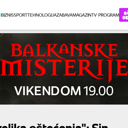
I
BIZNIS
SPORT
TEHNOLOGIJA
ZABAVA
MAGAZIN
TV PROGRAM
elika oštećenja": Sin