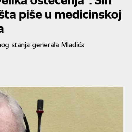
šta piše u medicinskoj
a
nog stanja generala Mladića