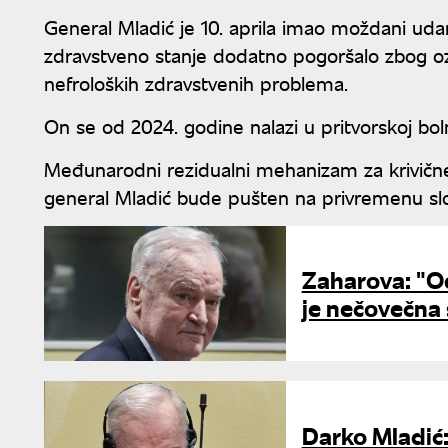
General Mladić je 10. aprila imao moždani uda
zdravstveno stanje dodatno pogoršalo zbog ozbi
nefroloških zdravstvenih problema.
On se od 2024. godine nalazi u pritvorskoj bo
Međunarodni rezidualni mehanizam za krivičn
general Mladić bude pušten na privremenu slo
Zaharova: "O
je nečovečna
Darko Mladić: