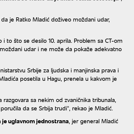
 to da je Ratko Mladić doživeo moždani udar,
 i to što se desilo 10. aprila. Problem sa CT-om
mao moždani udar i ne može da pokaže adekvatno
starstvu Srbije za ljudska i manjinska prava i
ka Mladića posetila u Hagu, prenela u kakvom je
a da razgovara sa nekim od zvaničnika tribunala,
poručila da se Srbija trudi", rekao je Mladić.
 je uglavnom jednostrana
, jer general Mladić