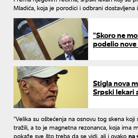
Mladića, koja je porodici i odbrani dostavljena 
"Skoro ne mož
podelio nove 
Stigla nova m
Srpski lekari 
"Velika su oštećenja na osnovu tog skena koji 
tražili, a to je magnetna rezonanca, koja ima
pokaže sve što treba da se vidi, ali i ovako
na 