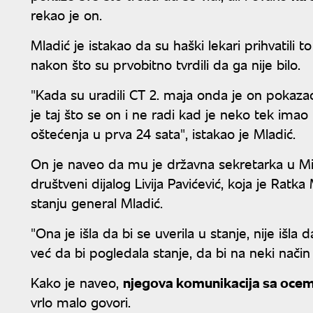
rekao je on.
Mladić je istakao da su haški lekari prihvatili
nakon što su prvobitno tvrdili da ga nije bilo.
"Kada su uradili CT 2. maja onda je on pokazao
je taj što se on i ne radi kad je neko tek i
oštećenja u prva 24 sata", istakao je Mladić.
On je naveo da mu je državna sekretarka u Mini
društveni dijalog Livija Pavićević, koja je Rat
stanju general Mladić.
"Ona je išla da bi se uverila u stanje, nije išl
već da bi pogledala stanje, da bi na neki način 
Kako je naveo,
njegova komunikacija sa ocem
vrlo malo govori.