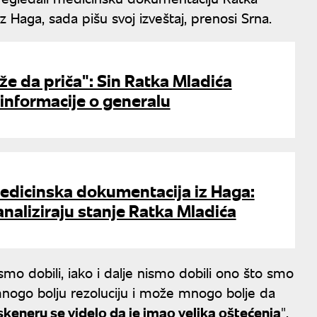
iz Haga, sada pišu svoj izveštaj, prenosi Srna.
e da priča": Sin Ratka Mladića
informacije o generalu
edicinska dokumentacija iz Haga:
analiziraju stanje Ratka Mladića
smo dobili, iako i dalje nismo dobili ono što smo
 mnogo bolju rezoluciju i može mnogo bolje da
skeneru se videlo da je imao velika oštećenja
",