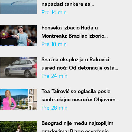
napadati tankere sa
kazahstanskom naftom:
Pre 14 min
Postignut dogovor uz
Fonseka izbacio Ruda u
posredovanje SAD
Montrealu: Brazilac izborio
osminu finala
Pre 18 min
Snažna eksplozija u Rakovici
usred noći: Od detonacije ostao
krater u asfaltu, letelo staklo
Pre 24 min
Tea Tairović se oglasila posle
saobraćajne nesreće: Objavom
umirila fanove
Pre 28 min
Beograd nije među najtoplijim
gradovima: Blago osveženje