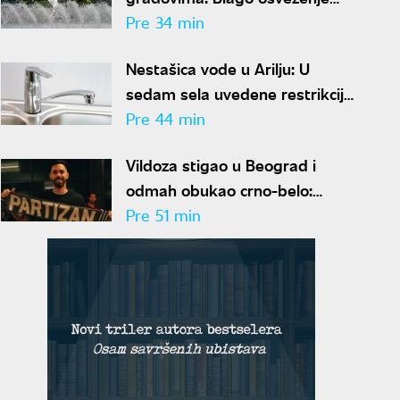
oborilo temperature, RHMZ
Pre 34 min
najavljuje novi toplotni talas
Nestašica vode u Arilju: U
sedam sela uvedene restrikcije
zbog prekomerne potrošnje
Pre 44 min
Vildoza stigao u Beograd i
odmah obukao crno-belo:
Argentinac zvanično u Partizanu
Pre 51 min