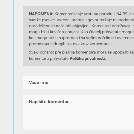
NAPOMENA:
Komentarisanje vesti na portalu UNA.RS je a
sadrže psovke, uvrede, pretnje i govor mržnje na nacional
opredeljenosti neće biti objavljeni. Komentari odražavaju 
mogu biti i krivično gonjeni. Kao čitatelj prihvatate mo
koji mogu biti u suprotnosti sa Vašim načelima i uverenjim
promovisanjedrugih sajtova kroz komentare.
Svaki korisnik pre pisanja komentara mora se upoznati sa
Politiku privatnosti.
komentara prihvatate