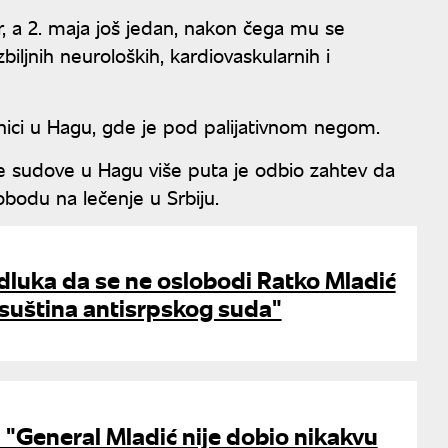
r, a 2. maja još jedan, nakon čega mu se
ljnih neuroloških, kardiovaskularnih i
lnici u Hagu, gde je pod palijativnom negom.
e sudove u Hagu više puta je odbio zahtev da
bodu na lečenje u Srbiju.
dluka da se ne oslobodi Ratko Mladić
 suština antisrpskog suda"
 "General Mladić nije dobio nikakvu