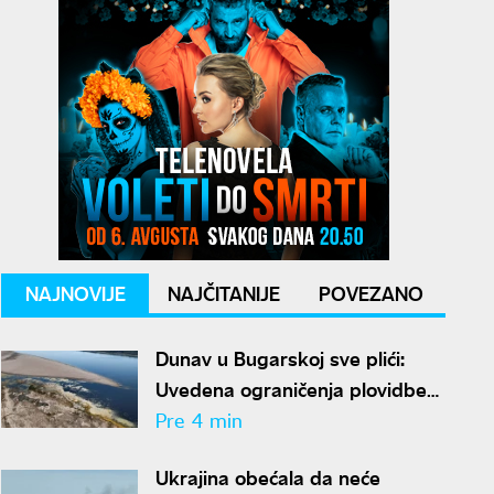
NAJNOVIJE
NAJČITANIJE
POVEZANO
Dunav u Bugarskoj sve plići:
Uvedena ograničenja plovidbe
duž celog toka
Pre 4 min
Ukrajina obećala da neće