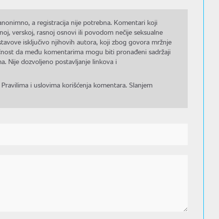
nonimno, a registracija nije potrebna. Komentari koji
noj, verskoj, rasnoj osnovi ili povodom nečije seksualne
stavove isključivo njihovih autora, koji zbog govora mržnje
gućnost da među komentarima mogu biti pronađeni sadržaji
a. Nije dozvoljeno postavljanje linkova i
 Pravilima i uslovima korišćenja komentara. Slanjem