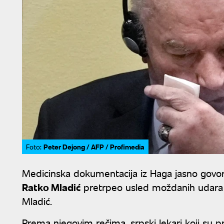
Peter Dejong / AFP / Profimedia
Foto:
Medicinska dokumentacija iz Haga jasno govor
Ratko Mladić
pretrpeo usled moždanih udara ve
Mladić.
Prema njegovim rečima, srpski lekari koji su 