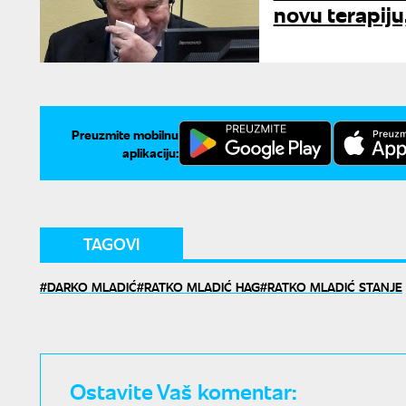
novu terapiju
Preuzmite mobilnu
aplikaciju:
TAGOVI
DARKO MLADIĆ
RATKO MLADIĆ HAG
RATKO MLADIĆ STANJE
Ostavite Vaš komentar: