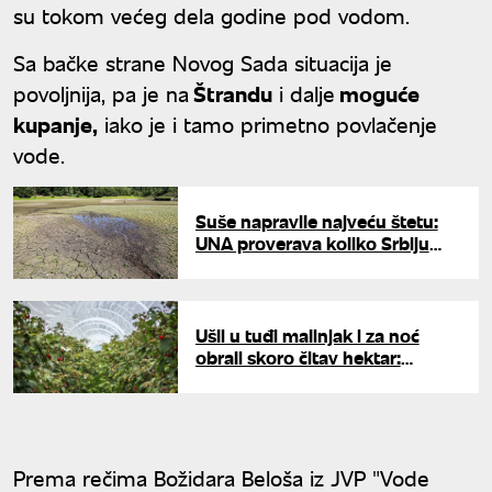
su tokom većeg dela godine pod vodom.
Sa bačke strane Novog Sada situacija je
povoljnija, pa je na
Štrandu
i dalje
moguće
kupanje,
iako je i tamo primetno povlačenje
vode.
Suše napravile najveću štetu:
UNA proverava koliko Srbiju
koštaju klimatske promene
Ušli u tuđi malinjak i za noć
obrali skoro čitav hektar:
Domaćini kod Ivanjice zatekli
prazne redove, najavljuju noćne
straže
Prema rečima Božidara Beloša iz JVP "Vode