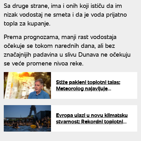
Sa druge strane, ima i onih koji ističu da im
nizak vodostaj ne smeta i da je voda prijatno
topla za kupanje.
Prema prognozama, manji rast vodostaja
očekuje se tokom narednih dana, ali bez
značajnijih padavina u slivu Dunava ne očekuju
se veće promene nivoa reke.
Stiže pakleni toplotni talas:
Meteorolog najavljuje
temperature do 45 stepeni, ovi
dani u julu biće ključni
Evropa ulazi u novu klimatsku
stvarnost: Rekordni toplotni
talasi postaju pravilo