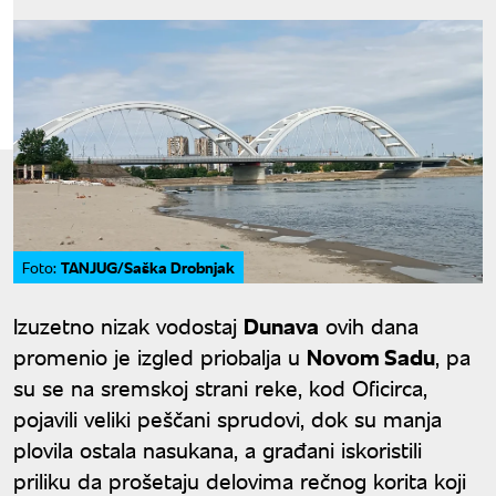
TANJUG/Saška Drobnjak
Foto:
Izuzetno nizak vodostaj
Dunava
ovih dana
promenio je izgled priobalja u
Novom Sadu
, pa
su se na sremskoj strani reke, kod Oficirca,
pojavili veliki peščani sprudovi, dok su manja
plovila ostala nasukana, a građani iskoristili
priliku da prošetaju delovima rečnog korita koji