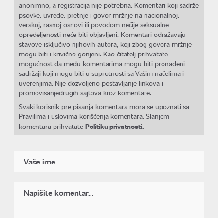
anonimno, a registracija nije potrebna. Komentari koji sadrže
psovke, uvrede, pretnje i govor mržnje na nacionalnoj,
verskoj, rasnoj osnovi ili povodom nečije seksualne
opredeljenosti neće biti objavljeni. Komentari odražavaju
stavove isključivo njihovih autora, koji zbog govora mržnje
mogu biti i krivično gonjeni. Kao čitatelj prihvatate
mogućnost da među komentarima mogu biti pronađeni
sadržaji koji mogu biti u suprotnosti sa Vašim načelima i
uverenjima. Nije dozvoljeno postavljanje linkova i
promovisanjedrugih sajtova kroz komentare.
Svaki korisnik pre pisanja komentara mora se upoznati sa
Pravilima i uslovima korišćenja komentara. Slanjem
Politiku privatnosti.
komentara prihvatate