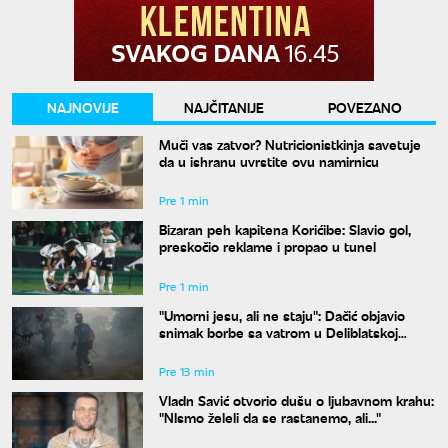
NAJNOVIJE
NAJČITANIJE
POVEZANO
Muči vas zatvor? Nutricionistkinja savetuje
da u ishranu uvrstite ovu namirnicu
Pre 1 min
Bizaran peh kapitena Korićibe: Slavio gol,
preskočio reklame i propao u tunel
Pre 1 min
"Umorni jesu, ali ne staju": Dačić objavio
snimak borbe sa vatrom u Deliblatskoj
peščari
Pre 13 min
Vladn Savić otvorio dušu o ljubavnom krahu:
"NIsmo želeli da se rastanemo, ali..."