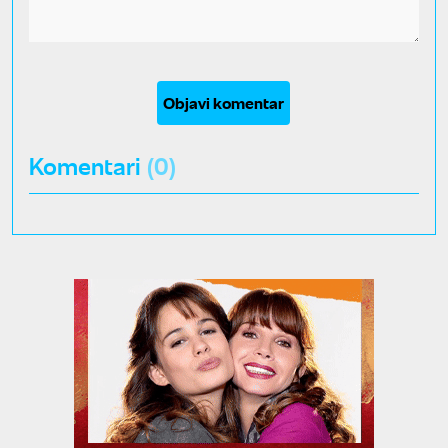
Objavi komentar
Komentari
(0)