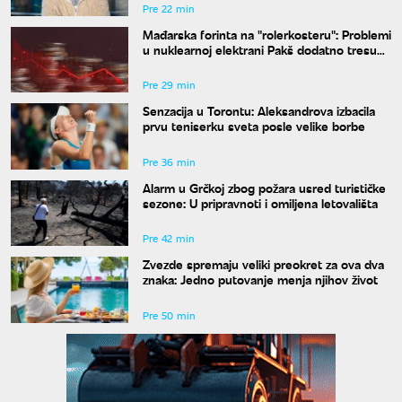
Pre 22 min
Mađarska forinta na "rolerkosteru": Problemi
u nuklearnoj elektrani Pakš dodatno tresu
valutu
Pre 29 min
Senzacija u Torontu: Aleksandrova izbacila
prvu teniserku sveta posle velike borbe
Pre 36 min
Alarm u Grčkoj zbog požara usred turističke
sezone: U pripravnoti i omiljena letovališta
Pre 42 min
Zvezde spremaju veliki preokret za ova dva
znaka: Jedno putovanje menja njihov život
Pre 50 min