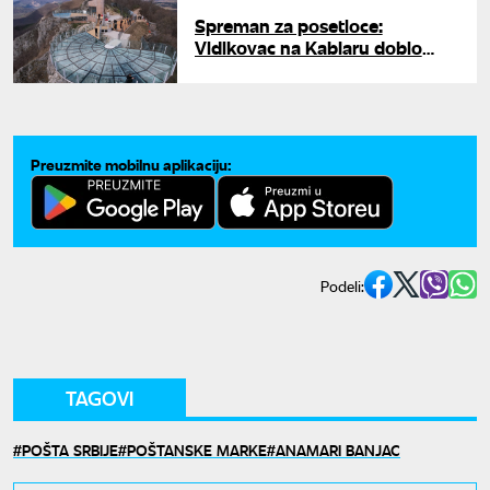
Spreman za posetioce:
Vidikovac na Kablaru dobio
upotrebnu dozvolu
Preuzmite mobilnu aplikaciju:
Podeli:
TAGOVI
POŠTA SRBIJE
POŠTANSKE MARKE
ANAMARI BANJAC