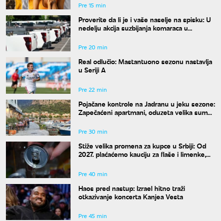
Pre 15 min
Proverite da li je i vaše naselje na spisku: U
nedelju akcija suzbijanja komaraca u
Beogradu
Pre 20 min
Real odlučio: Mastantuono sezonu nastavlja
u Seriji A
Pre 22 min
Pojačane kontrole na Jadranu u jeku sezone:
Zapečaćeni apartmani, oduzeta velika suma
novca
Pre 30 min
Stiže velika promena za kupce u Srbiji: Od
2027. plaćaćemo kauciju za flaše i limenke,
evo kako će se novac dobijati nazad
Pre 40 min
Haos pred nastup: Izrael hitno traži
otkazivanje koncerta Kanjea Vesta
Pre 45 min