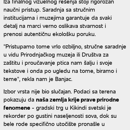
Iza finalnog vizuelnog rešenja stoji rigorozan
naučni pristup. Saradnja sa stručnim
institucijama i muzejima garantuje da svaki
detalj na marci verno oslikava stvarnost i
prenosi autentičnu ekološku poruku.
"Pristupamo tome vrlo ozbiljno, stručne saradnje
u vidu Prirodnjačkog muzeja ili Društva za
zaštitu i proučavanje ptica nam šalju i svoje
tekstove i onda po ugledu na tome, biramo i
teme", rekla nam je Banjac.
Izbor vrsta nije bio slučajan. Podaci sa terena
pokazuju da
naša zemlja krije prave prirodne
fenomene
- gradski trg u Kikindi svetski je
rekorder po gustini naseljenosti sova, dok su
bele rode specifično utočište pronašle u