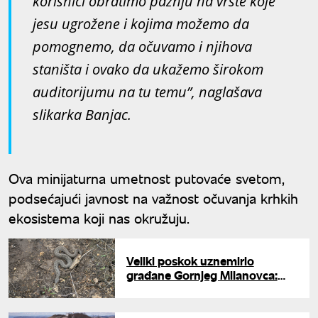
korisnici obratimo pažnju na vrste koje
jesu ugrožene i kojima možemo da
pomognemo, da očuvamo i njihova
staništa i ovako da ukažemo širokom
auditorijumu na tu temu”, naglašava
slikarka Banjac.
Ova minijaturna umetnost putovaće svetom,
podsećajući javnost na važnost očuvanja krhkih
ekosistema koji nas okružuju.
Veliki poskok uznemirio
građane Gornjeg Milanovca:
Srpski hvatač zmija upozorava
šta nikako ne smete da uradite