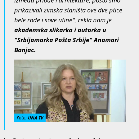
između priode i arhitekture, pošto smo
prikazivali zimska staništa ove dve ptice
bele rode i sove utine", rekla nam je
akademska slikarka i autorka u
"Srbijamarka Pošta Srbije" Anamari
Banjac.
Foto:
UNA TV