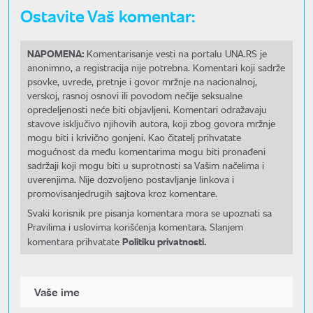
Ostavite Vaš komentar:
NAPOMENA:
Komentarisanje vesti na portalu UNA.RS je
anonimno, a registracija nije potrebna. Komentari koji sadrže
psovke, uvrede, pretnje i govor mržnje na nacionalnoj,
verskoj, rasnoj osnovi ili povodom nečije seksualne
opredeljenosti neće biti objavljeni. Komentari odražavaju
stavove isključivo njihovih autora, koji zbog govora mržnje
mogu biti i krivično gonjeni. Kao čitatelj prihvatate
mogućnost da među komentarima mogu biti pronađeni
sadržaji koji mogu biti u suprotnosti sa Vašim načelima i
uverenjima. Nije dozvoljeno postavljanje linkova i
promovisanjedrugih sajtova kroz komentare.
Svaki korisnik pre pisanja komentara mora se upoznati sa
Pravilima i uslovima korišćenja komentara. Slanjem
Politiku privatnosti.
komentara prihvatate