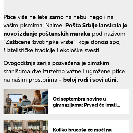
Ptice više ne lete samo na nebu, nego i na
vašim pismima. Naime,
Pošta Srbije lansirala je
novo izdanje poštanskih maraka
pod nazivom
"Zaštićene životinjske vrste", koje donosi spoj
filatelističke tradicije i ekološke svesti.
Ovogodišnja serija posvećena je zimskim
staništima dve izuzetno važne i ugrožene ptice
na našim prostorima -
beloj rodi i sovi utini.
Od septembra novine u
gimnazijama: Prvaci će imati
jedan izborni predmet i jedan
čas manje
Koliko brucoša će moći na