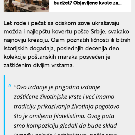
budžet? Objavljene kvote za
2026/27. godinu
Let rode i pečat sa otiskom sove ukrašavaju
možda i najlepštu kovertu pošte Srbije, svakako
najnoviju kreaciju. Osim poznatih ličnosti ili bitnih
istorijskih događaja, poslednjih decenija deo
kolekcije poštanskih maraka posvećen je
zaštićenim divljim vrstama.
"Ovo izdanje je prigodno izdanje
zaštićene životinjske vrste i već imamo
tradiciju prikazivanja životinja pogotovo
što je omiljeno filatelistima. Ovog puta
smo kompoziciju gledali da bude sklad