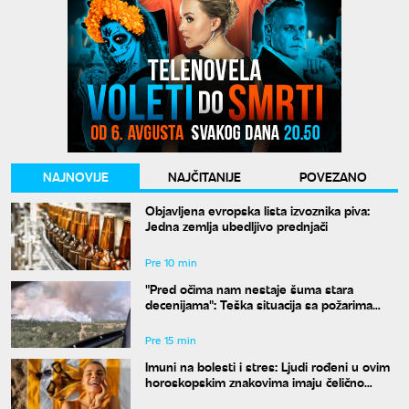
NAJNOVIJE
NAJČITANIJE
POVEZANO
Objavljena evropska lista izvoznika piva:
Jedna zemlja ubedljivo prednjači
Pre 10 min
"Pred očima nam nestaje šuma stara
decenijama": Teška situacija sa požarima
širom Srbije, šteta je ogromna
Pre 15 min
Imuni na bolesti i stres: Ljudi rođeni u ovim
horoskopskim znakovima imaju čelično
zdravlje, a jedan detalj ih potpuno izdvaja