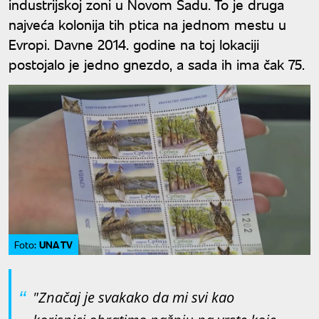
industrijskoj zoni u Novom Sadu. To je druga
najveća kolonija tih ptica na jednom mestu u
Evropi. Davne 2014. godine na toj lokaciji
postojalo je jedno gnezdo, a sada ih ima čak 75.
UNA TV
Foto:
"Značaj je svakako da mi svi kao