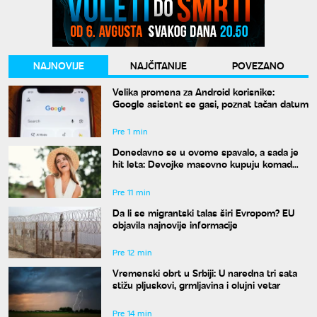
NAJNOVIJE
NAJČITANIJE
POVEZANO
Velika promena za Android korisnike:
Google asistent se gasi, poznat tačan datum
Pre 1 min
Donedavno se u ovome spavalo, a sada je
hit leta: Devojke masovno kupuju komad
koji su nekada krile ispod odeće
Pre 11 min
Da li se migrantski talas širi Evropom? EU
objavila najnovije informacije
Pre 12 min
Vremenski obrt u Srbiji: U naredna tri sata
stižu pljuskovi, grmljavina i olujni vetar
Pre 14 min