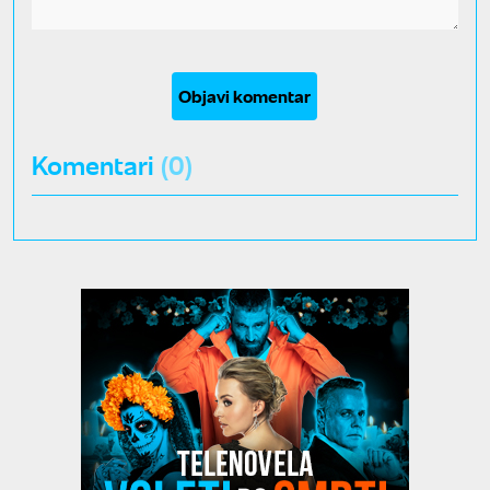
Objavi komentar
Komentari
(0)