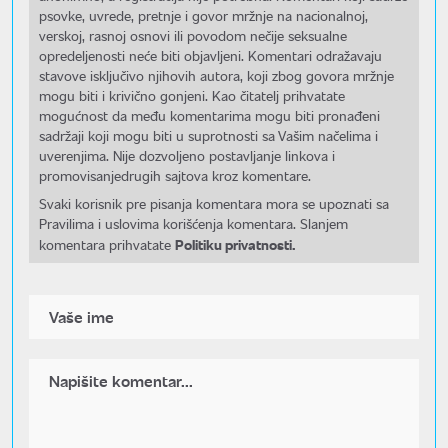
psovke, uvrede, pretnje i govor mržnje na nacionalnoj,
verskoj, rasnoj osnovi ili povodom nečije seksualne
opredeljenosti neće biti objavljeni. Komentari odražavaju
stavove isključivo njihovih autora, koji zbog govora mržnje
mogu biti i krivično gonjeni. Kao čitatelj prihvatate
mogućnost da među komentarima mogu biti pronađeni
sadržaji koji mogu biti u suprotnosti sa Vašim načelima i
uverenjima. Nije dozvoljeno postavljanje linkova i
promovisanjedrugih sajtova kroz komentare.
Svaki korisnik pre pisanja komentara mora se upoznati sa
Pravilima i uslovima korišćenja komentara. Slanjem
Politiku privatnosti.
komentara prihvatate