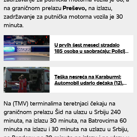
na graničnom prelazu
Preševo,
na izlazu,
zadržavanje za putnička motorna vozila je 30
minuta.
U prvih šest meseci stradalo
185 osoba u saobraćaju: Policija
upozorava na 99 crnih tačaka u
Srbiji
Teška nesreća na Karaburmi:
Automobil udario dečaka (12),
hitno prevezen u Tiršovu
Na (TMV) terminalima teretnjaci čekaju na
graničnom prelazu Šid na ulazu u Srbiju 240
minuta, na izlazu 30 minuta, na Batrovcima 60
minuta na izlazu i 30 minuta na uzlazu u Srbiju,