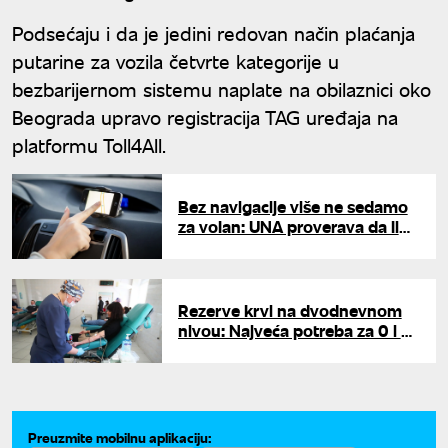
Podsećaju i da je jedini redovan način plaćanja
putarine za vozila četvrte kategorije u
bezbarijernom sistemu naplate na obilaznici oko
Beograda upravo registracija TAG uređaja na
platformu Toll4All.
Bez navigacije više ne sedamo
za volan: UNA proverava da li
nas GPS čini manje
snalažljivima?
Rezerve krvi na dvodnevnom
nivou: Najveća potreba za 0 i A
krvnim grupama
Preuzmite mobilnu aplikaciju: