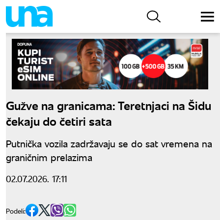
Gužve na granicama: Teretnjaci na Šidu
čekaju do četiri sata
Putnička vozila zadržavaju se do sat vremena na
graničnim prelazima
02.07.2026. 17:11
Podeli: