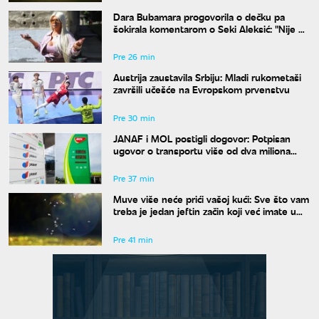
Dara Bubamara progovorila o dečku pa
šokirala komentarom o Seki Aleksić: "Nije mi
iznenađenje"
Pre 26 min
Austrija zaustavila Srbiju: Mladi rukometaši
završili učešće na Evropskom prvenstvu
Pre 30 min
JANAF i MOL postigli dogovor: Potpisan
ugovor o transportu više od dva miliona
tona nafte
Pre 37 min
Muve više neće prići vašoj kući: Sve što vam
treba je jedan jeftin začin koji već imate u
kuhinji
Pre 41 min