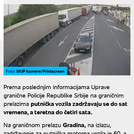
MUP kamere/Printscreen
Foto:
Prema poslednjim informacijama Uprave
granične Policije Republike Srbije na graničnim
prelazima
putnička vozila zadržavaju se do sat
vremena, a teretna do četiri sata.
Na graničnom prelazu
Gradina,
na izlazu,
zadržavanje za putnička motorna vozila je 60, a