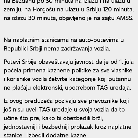
na Bezdanu po 30 minuta na izlazu i na ulazu u
zemlju, na Horgošu na ulazu u Srbiju 120 minuta,
na izlazu 30 minuta, objavljeno je na sajtu AMSS.
Na naplatnim stanicama na auto-putevima u
Republici Srbiji nema zadržavanja vozila.
Putevi Srbije obaveštavaju javnost da je od 1. jula
počela primena kaznene politike za sve vlasnike
i korisnike vozila četvrte kategorije koji putarinu
ne plaćaju elektronski, upotrebom TAG uređaja.
Iz ovog preduzeća pozivaju sve prevoznike koji
još nisu uveli TAG uređaje u svoja vozila da to
učine što pre, kako bi obezbedili brži,
jednostavniji i bezbedniji prolazak kroz naplatne
stanice i izbegli dodatne kazne.