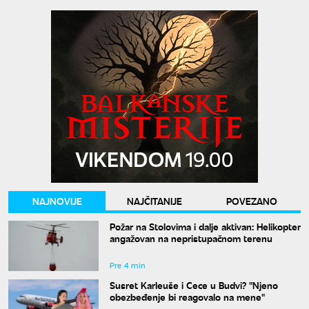
NAJNOVIJE
NAJČITANIJE
POVEZANO
Požar na Stolovima i dalje aktivan: Helikopter
angažovan na nepristupačnom terenu
Pre 4 min
Susret Karleuše i Cece u Budvi? "Njeno
obezbeđenje bi reagovalo na mene"