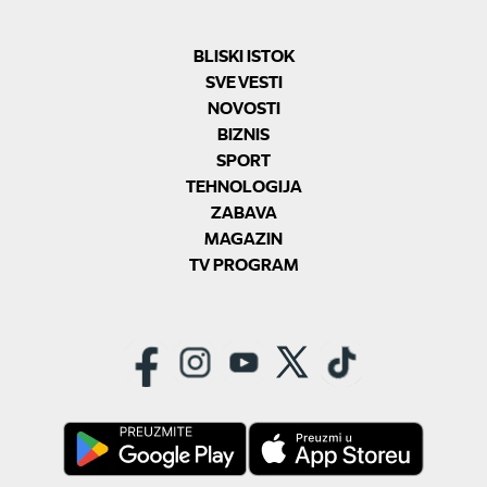
BLISKI ISTOK
SVE VESTI
NOVOSTI
BIZNIS
SPORT
TEHNOLOGIJA
ZABAVA
MAGAZIN
TV PROGRAM