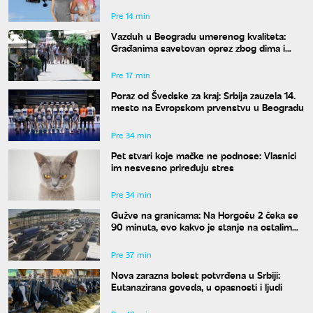
Pre 14 min
Vazduh u Beogradu umerenog kvaliteta:
Građanima savetovan oprez zbog dima i
povišenog ozona
Pre 17 min
Poraz od Švedske za kraj: Srbija zauzela 14.
mesto na Evropskom prvenstvu u Beogradu
Pre 34 min
Pet stvari koje mačke ne podnose: Vlasnici
im nesvesno priređuju stres
Pre 34 min
Gužve na granicama: Na Horgošu 2 čeka se
90 minuta, evo kakvo je stanje na ostalim
prelazima
Pre 37 min
Nova zarazna bolest potvrđena u Srbiji:
Eutanazirana goveda, u opasnosti i ljudi