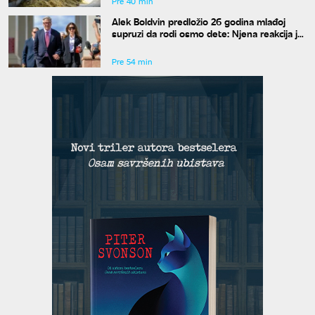
Pre 40 min
Alek Boldvin predložio 26 godina mlađoj
supruzi da rodi osmo dete: Njena reakcija je
hit
Pre 54 min