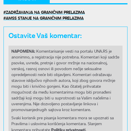
ZADRŽAVANJA NA GRANIČNIM PRELAZIMA
AMSS STANJE NA GRANIČNIM PRELAZIMA
Ostavite Vaš komentar:
NAPOMENA:
Komentarisanje vesti na portalu UNA.RS je
anonimno, a registracija nije potrebna. Komentari koji sadrže
psovke, uvrede, pretnje i govor mržnje na nacionalnoj,
verskoj, rasnoj osnovi ili povodom nečije seksualne
opredeljenosti neće biti objavljeni. Komentari odražavaju
stavove isključivo njihovih autora, koji zbog govora mržnje
mogu biti i krivično gonjeni. Kao čitatelj prihvatate
mogućnost da među komentarima mogu biti pronađeni
sadržaji koji mogu biti u suprotnosti sa Vašim načelima i
uverenjima. Nije dozvoljeno postavljanje linkova i
promovisanjedrugih sajtova kroz komentare.
Svaki korisnik pre pisanja komentara mora se upoznati sa
Pravilima i uslovima korišćenja komentara. Slanjem
Politiku privatnosti.
komentara prihvatate