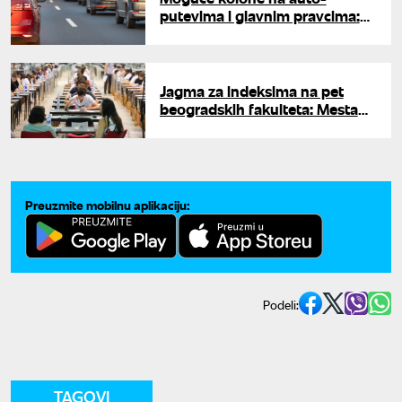
putevima i glavnim pravcima:
AMSS apeluje na vozače
Jagma za indeksima na pet
beogradskih fakulteta: Mesta
planula, a diplomce čekaju plate
i do 5.000 evra
Preuzmite mobilnu aplikaciju:
Podeli:
TAGOVI