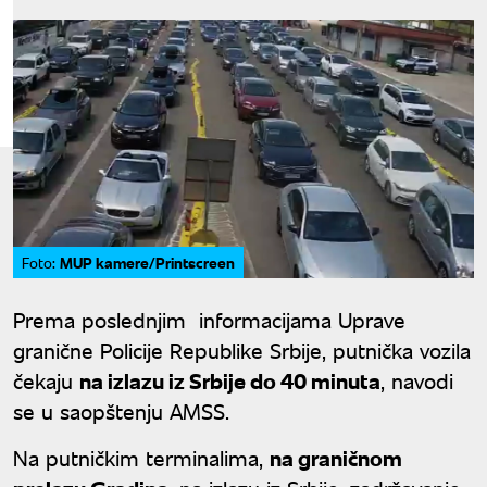
MUP kamere/Printscreen
Foto:
Prema poslednjim informacijama Uprave
granične Policije Republike Srbije, putnička vozila
čekaju
na izlazu iz Srbije do 40 minuta
, navodi
se u saopštenju AMSS.
Na putničkim terminalima,
na graničnom