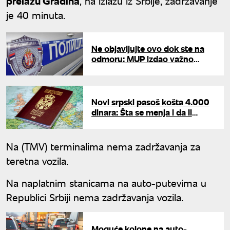
prelazu Gradina
, na izlazu iz Srbije, zadržavanje
je 40 minuta.
Ne objavljujte ovo dok ste na
odmoru: MUP izdao važno
upozorenje građanima
Novi srpski pasoš košta 4.000
dinara: Šta se menja i da li
morate da zamenite stari?
Na (TMV) terminalima nema zadržavanja za
teretna vozila.
Na naplatnim stanicama na auto-putevima u
Republici Srbiji nema zadržavanja vozila.
Moguće kolone na auto-