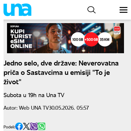
Jedno selo, dve države: Neverovatna
priča o Sastavcima u emisiji "To je
život"
Subota u 19h na Una TV
Autor:
Web UNA TV
30.05.2026. 05:57
Podeli: