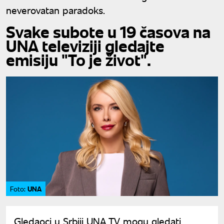
neverovatan paradoks.
Svake subote u 19 časova na
UNA televiziji gledajte
emisiju "To je život".
UNA
Foto:
Gledaoci u Srbiji UNA TV mogu gledati