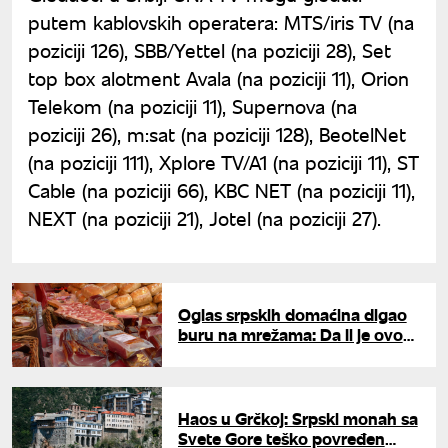
putem kablovskih operatera: MTS/iris TV (na
poziciji 126), SBB/Yettel (na poziciji 28), Set
top box alotment Avala (na poziciji 11), Orion
Telekom (na poziciji 11), Supernova (na
poziciji 26), m:sat (na poziciji 128), BeotelNet
(na poziciji 111), Xplore TV/A1 (na poziciji 11), ST
Cable (na poziciji 66), KBC NET (na poziciji 11),
NEXT (na poziciji 21), Jotel (na poziciji 27).
Oglas srpskih domaćina digao
buru na mrežama: Da li je ovo
previše para za kulen, slaninu i
čvarke?
Haos u Grčkoj: Srpski monah sa
Svete Gore teško povređen