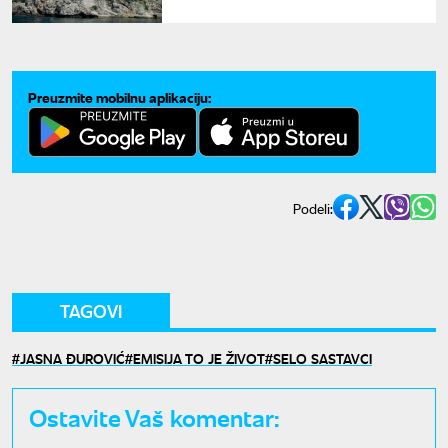
nakon iskakanja iz kola hitne
pomoći
Preuzmite mobilnu aplikaciju:
Podeli:
TAGOVI
JASNA ĐUROVIĆ
EMISIJA TO JE ŽIVOT
SELO SASTAVCI
Ostavite Vaš komentar: