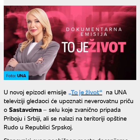
UNA
Foto:
U novoj epizodi emisije
„To je život“
na UNA
televiziji gledaoci će upoznati neverovatnu priču
o
Sastavcima
– selu koje zvanično pripada
Priboju i Srbiji, ali se nalazi na teritoriji opštine
Rudo u Republici Srpskoj.