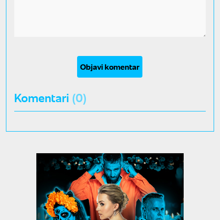
Objavi komentar
Komentari
(0)