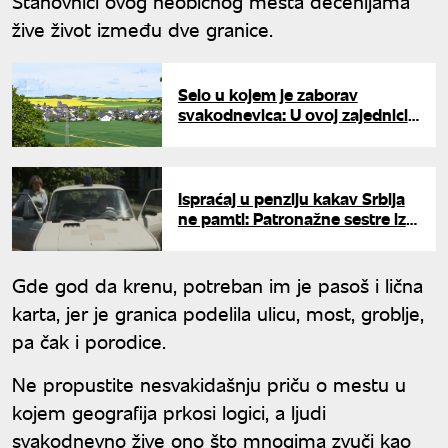
Stanovnici ovog neobičnog mesta decenijama
žive život između dve granice.
Selo u kojem je zaborav
svakodnevica: U ovoj zajednici
niko ne koristi novac, a svi su
srećni
Ispraćaj u penziju kakav Srbija
ne pamti: Patronažne sestre iz
Žabara se oprostile od svog
„stojadina“
Gde god da krenu, potreban im je pasoš i lična
karta, jer je granica podelila ulicu, most, groblje,
pa čak i porodice.
Ne propustite nesvakidašnju priču o mestu u
kojem geografija prkosi logici, a ljudi
svakodnevno žive ono što mnogima zvuči kao