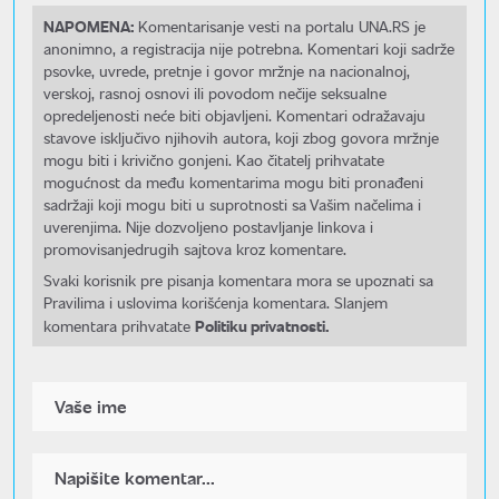
NAPOMENA:
Komentarisanje vesti na portalu UNA.RS je
anonimno, a registracija nije potrebna. Komentari koji sadrže
psovke, uvrede, pretnje i govor mržnje na nacionalnoj,
verskoj, rasnoj osnovi ili povodom nečije seksualne
opredeljenosti neće biti objavljeni. Komentari odražavaju
stavove isključivo njihovih autora, koji zbog govora mržnje
mogu biti i krivično gonjeni. Kao čitatelj prihvatate
mogućnost da među komentarima mogu biti pronađeni
sadržaji koji mogu biti u suprotnosti sa Vašim načelima i
uverenjima. Nije dozvoljeno postavljanje linkova i
promovisanjedrugih sajtova kroz komentare.
Svaki korisnik pre pisanja komentara mora se upoznati sa
Pravilima i uslovima korišćenja komentara. Slanjem
Politiku privatnosti.
komentara prihvatate