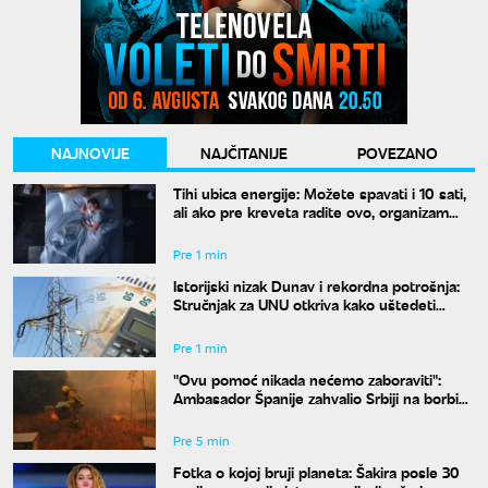
NAJNOVIJE
NAJČITANIJE
POVEZANO
Tihi ubica energije: Možete spavati i 10 sati,
ali ako pre kreveta radite ovo, organizam
vam se neće oporaviti
Pre 1 min
Istorijski nizak Dunav i rekordna potrošnja:
Stručnjak za UNU otkriva kako uštedeti
struju
Pre 1 min
"Ovu pomoć nikada nećemo zaboraviti":
Ambasador Španije zahvalio Srbiji na borbi
protiv požara
Pre 5 min
Fotka o kojoj bruji planeta: Šakira posle 30