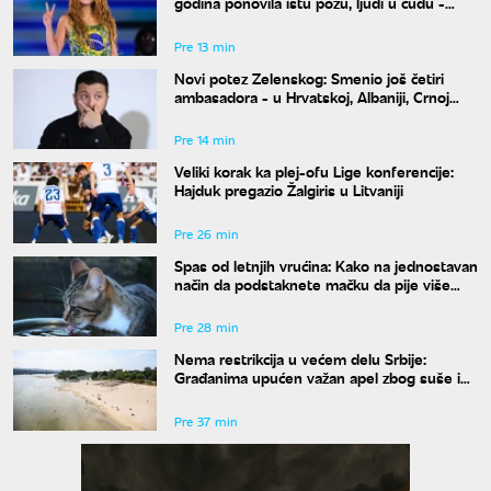
godina ponovila istu pozu, ljudi u čudu -
"Kako je moguće"
Pre 13 min
Novi potez Zelenskog: Smenio još četiri
ambasadora - u Hrvatskoj, Albaniji, Crnoj
Gori i Pakistanu
Pre 14 min
Veliki korak ka plej-ofu Lige konferencije:
Hajduk pregazio Žalgiris u Litvaniji
Pre 26 min
Spas od letnjih vrućina: Kako na jednostavan
način da podstaknete mačku da pije više
vode
Pre 28 min
Nema restrikcija u većem delu Srbije:
Građanima upućen važan apel zbog suše i
niskog vodostaja
Pre 37 min