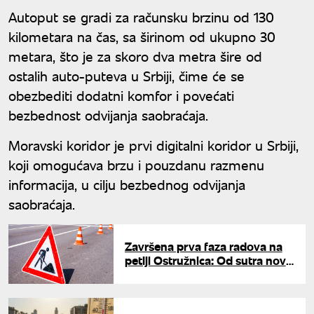
Autoput se gradi za računsku brzinu od 130
kilometara na čas, sa širinom od ukupno 30
metara, što je za skoro dva metra šire od
ostalih auto-puteva u Srbiji, čime će se
obezbediti dodatni komfor i povećati
bezbednost odvijanja saobraćaja.
Moravski koridor je prvi digitalni koridor u Srbiji,
koji omogućava brzu i pouzdanu razmenu
informacija, u cilju bezbednog odvijanja
saobraćaja.
Završena prva faza radova na
petlji Ostružnica: Od sutra nova
izmena saobraćaja