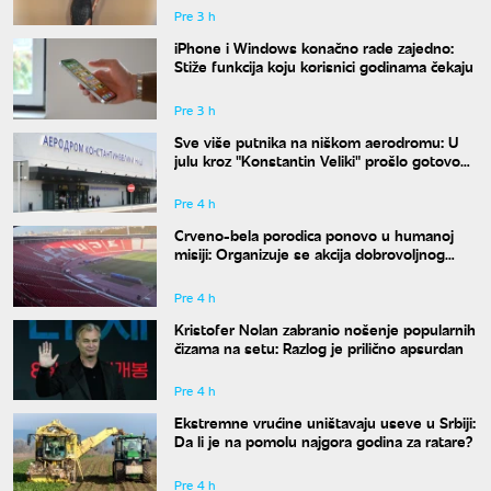
Pre 3 h
iPhone i Windows konačno rade zajedno:
Stiže funkcija koju korisnici godinama čekaju
Pre 3 h
Sve više putnika na niškom aerodromu: U
julu kroz "Konstantin Veliki" prošlo gotovo
50.000 ljudi
Pre 4 h
Crveno-bela porodica ponovo u humanoj
misiji: Organizuje se akcija dobrovoljnog
davanja krvi
Pre 4 h
Kristofer Nolan zabranio nošenje popularnih
čizama na setu: Razlog je prilično apsurdan
Pre 4 h
Ekstremne vrućine uništavaju useve u Srbiji:
Da li je na pomolu najgora godina za ratare?
Pre 4 h