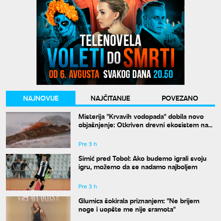
NAJNOVIJE
NAJČITANIJE
POVEZANO
Misterija "Krvavih vodopada" dobila novo
objašnjenje: Otkriven drevni ekosistem na
Antarktiku
Pre 3 h
Simić pred Tobol: Ako budemo igrali svoju
igru, možemo da se nadamo najboljem
Pre 3 h
Glumica šokirala priznanjem: "Ne brijem
noge i uopšte me nije sramota"