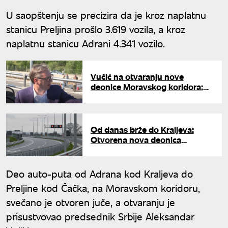
U saopštenju se precizira da je kroz naplatnu
stanicu Preljina prošlo 3.619 vozila, a kroz
naplatnu stanicu Adrani 4.341 vozilo.
Vučić na otvaranju nove
deonice Moravskog koridora:
"Putarina se neće naplaćivati do
1. jula"
Od danas brže do Kraljeva:
Otvorena nova deonica
Moravskog koridora, poznato
kada kreće naplata putarine
Deo auto-puta od Adrana kod Kraljeva do
Preljine kod Čačka, na Moravskom koridoru,
svečano je otvoren juče, a otvaranju je
prisustvovao predsednik Srbije Aleksandar