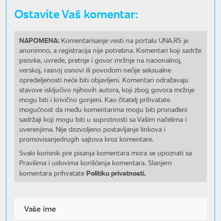
Ostavite Vaš komentar:
NAPOMENA:
Komentarisanje vesti na portalu UNA.RS je
anonimno, a registracija nije potrebna. Komentari koji sadrže
psovke, uvrede, pretnje i govor mržnje na nacionalnoj,
verskoj, rasnoj osnovi ili povodom nečije seksualne
opredeljenosti neće biti objavljeni. Komentari odražavaju
stavove isključivo njihovih autora, koji zbog govora mržnje
mogu biti i krivično gonjeni. Kao čitatelj prihvatate
mogućnost da među komentarima mogu biti pronađeni
sadržaji koji mogu biti u suprotnosti sa Vašim načelima i
uverenjima. Nije dozvoljeno postavljanje linkova i
promovisanjedrugih sajtova kroz komentare.
Svaki korisnik pre pisanja komentara mora se upoznati sa
Pravilima i uslovima korišćenja komentara. Slanjem
Politiku privatnosti.
komentara prihvatate