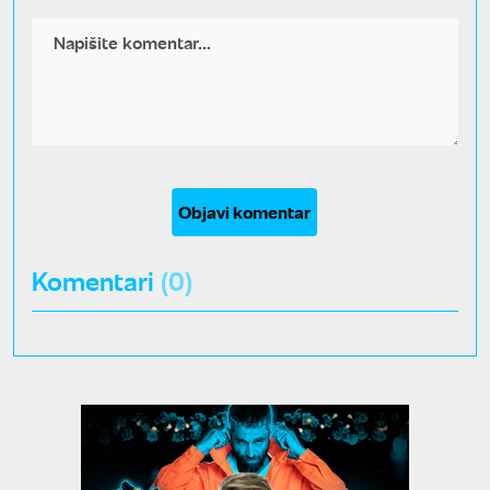
Objavi komentar
Komentari
(0)