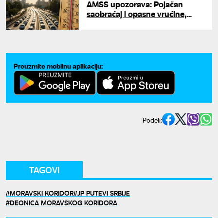
AMSS upozorava: Pojačan
saobraćaj i opasne vrućine,
prilagodite vožnju letnjim
uslovima
Preuzmite mobilnu aplikaciju:
Podeli:
TAGOVI
MORAVSKI KORIDOR
JP PUTEVI SRBIJE
DEONICA MORAVSKOG KORIDORA