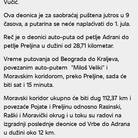
Vučić.
Ova deonica je za saobraćaj puštena jutros u 9
časova, a putarina se neće naplaćivati do 1. jula.
Reč je o deonici auto-puta od petlje Adrani do
petlje Preljina u dužini od 28,71 kilometar.
Vreme putovanja od Beograda do Kraljeva,
povezanim auto-putem "Miloš Veliki" i
Moravskim koridorom, preko Preljine, sada će
biti sat i 15 minuta.
Moravski koridor ukupno će biti dug 112,37 km i
povezaće Pojate i Preljinu odnosno Rasinski,
Raški i Moravički okrug i u toku su radovi na
izgradnji poslednje deonice od Vrbe do Adrana
u dužini oko 12 km.