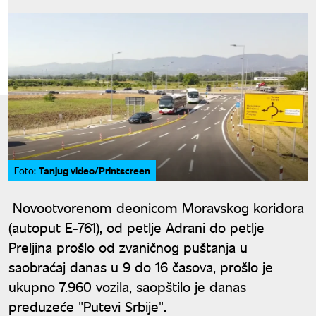
Tanjug video/Printscreen
Foto:
Novootvorenom deonicom Moravskog koridora
(autoput E-761), od petlje Adrani do petlje
Preljina prošlo od zvaničnog puštanja u
saobraćaj danas u 9 do 16 časova, prošlo je
ukupno 7.960 vozila, saopštilo je danas
preduzeće "Putevi Srbije".