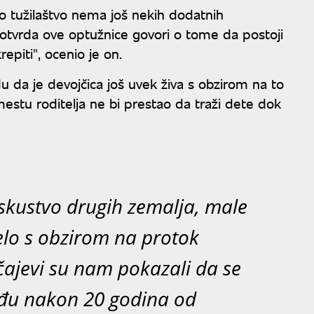
iko tužilaštvo nema još nekih dodatnih
potvrda ove optužnice govori o tome da postoji
epiti", ocenio je on.
du da je devojčica još uvek živa s obzirom na to
mestu roditelja ne bi prestao da traži dete dok
iskustvo drugih zemalja, male
velo s obzirom na protok
čajevi su nam pokazali da se
đu nakon 20 godina od