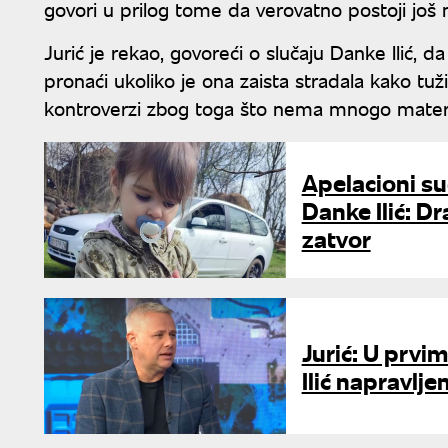
govori u prilog tome da verovatno postoji još 
Jurić je rekao, govoreći o slučaju Danke Ilić, d
pronaći ukoliko je ona zaista stradala kako tuži
kontroverzi zbog toga što nema mnogo materi
Apelacioni su
Danke Ilić: Dr
zatvor
Jurić: U prv
Ilić napravlj