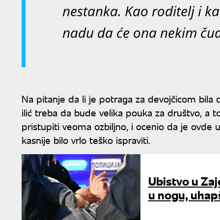
nestanka. Kao roditelj i 
nadu da će ona nekim čudom
Na pitanje da li je potraga za devojčicom bila 
ilić treba da bude velika pouka za društvo, a 
pristupiti veoma ozbiljno, i ocenio da je ovd
kasnije bilo vrlo teško ispraviti.
Ubistvo u Za
u nogu, uhap