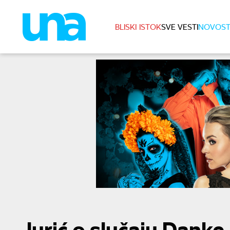
BLISKI ISTOK
SVE VESTI
NOVOST
Jurić o slučaju Danke I