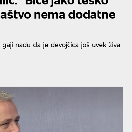
ilaštvo nema dodatne
 gaji nadu da je devojčica još uvek živa