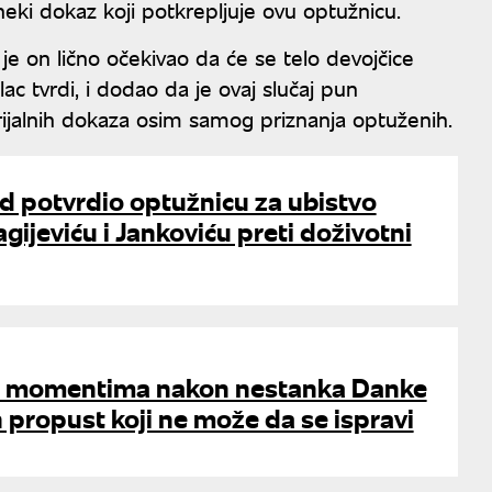
neki dokaz koji potkrepljuje ovu optužnicu.
a je on lično očekivao da će se telo devojčice
lac tvrdi, i dodao da je ovaj slučaj pun
jalnih dokaza osim samog priznanja optuženih.
d potvrdio optužnicu za ubistvo
agijeviću i Jankoviću preti doživotni
im momentima nakon nestanka Danke
en propust koji ne može da se ispravi