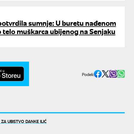
potvrdila sumnje: U buretu nađenom
lo telo muškarca ubijenog na Senjaku
Podeli:
ZA UBISTVO DANKE ILIĆ