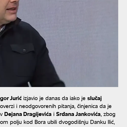
Igor Jurić
izjavio je danas da iako je
slučaj
verzi i neodgovorenih pitanja, činjenica da je
iv
Dejana Dragijevića
i
Srđana Jankovića
, zbog
m polju kod Bora ubili dvogodišnju Danku Ilić,