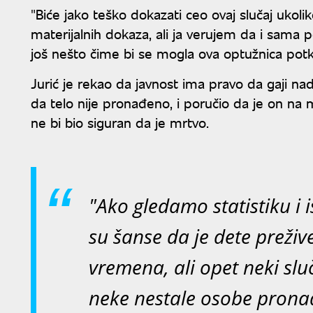
"Biće jako teško dokazati ceo ovaj slučaj ukol
materijalnih dokaza, ali ja verujem da i sama 
još nešto čime bi se mogla ova optužnica potkr
Jurić je rekao da javnost ima pravo da gaji na
da telo nije pronađeno, i poručio da je on na 
ne bi bio siguran da je mrtvo.
"Ako gledamo statistiku i 
su šanse da je dete preži
vremena, ali opet neki slu
neke nestale osobe prona