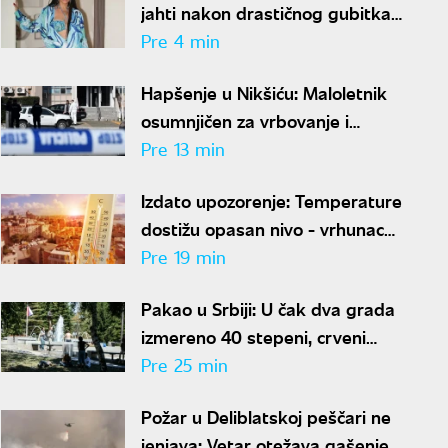
jahti nakon drastičnog gubitka
kilograma: Izgleda bolje nego
Pre 4 min
ikada
Hapšenje u Nikšiću: Maloletnik
osumnjičen za vrbovanje i
obučavanje za terorizam
Pre 13 min
Izdato upozorenje: Temperature
dostižu opasan nivo - vrhunac
toplotnog talasa u Srbiji
Pre 19 min
Pakao u Srbiji: U čak dva grada
izmereno 40 stepeni, crveni
meteo-alarm i dalje na snazi
Pre 25 min
Požar u Deliblatskoj peščari ne
jenjava: Vetar otežava gašenje,