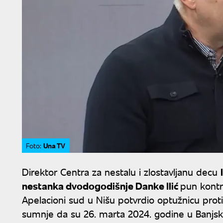
Una TV
Foto:
Direktor Centra za nestalu i zlostavljanu decu
nestanka dvodogodišnje Danke Ilić
pun kontro
Apelacioni sud u Nišu potvrdio optužnicu prot
sumnje da su 26. marta 2024. godine u Banjsko