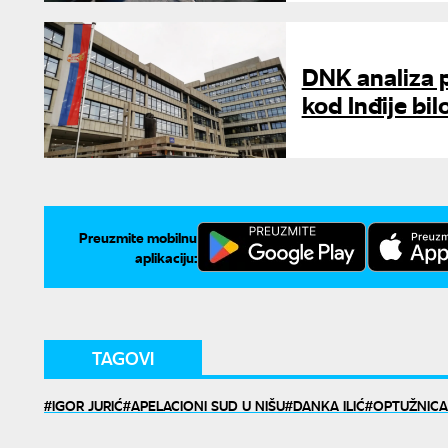
DNK analiza 
kod Inđije bi
Preuzmite mobilnu
aplikaciju:
TAGOVI
IGOR JURIĆ
APELACIONI SUD U NIŠU
DANKA ILIĆ
OPTUŽNICA 