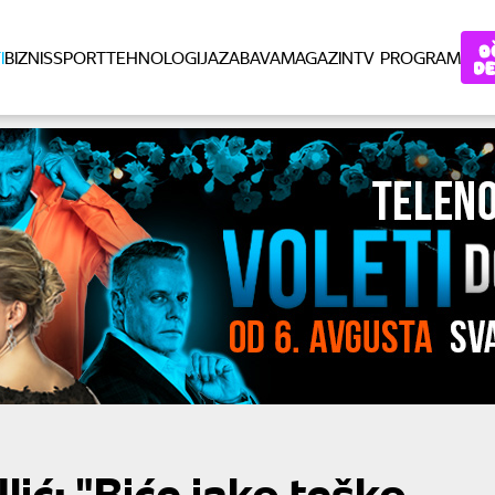
I
BIZNIS
SPORT
TEHNOLOGIJA
ZABAVA
MAGAZIN
TV PROGRAM
lić: "Biće jako teško