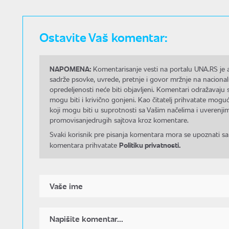
Ostavite Vaš komentar:
NAPOMENA:
Komentarisanje vesti na portalu UNA.RS je a
sadrže psovke, uvrede, pretnje i govor mržnje na nacional
opredeljenosti neće biti objavljeni. Komentari odražavaju 
mogu biti i krivično gonjeni. Kao čitatelj prihvatate mo
koji mogu biti u suprotnosti sa Vašim načelima i uverenjim
promovisanjedrugih sajtova kroz komentare.
Svaki korisnik pre pisanja komentara mora se upoznati sa
Politiku privatnosti.
komentara prihvatate