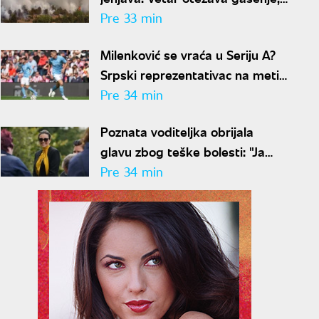
angažovani helikopteri MUP-a
Pre 33 min
Milenković se vraća u Seriju A?
Srpski reprezentativac na meti
italijanskog velikana
Pre 34 min
Poznata voditeljka obrijala
glavu zbog teške bolesti: "Ja
sam živi dokaz da se trauma
Pre 34 min
može prevazići"