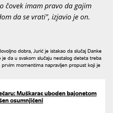
kao čovek imam pravo da gajim
 da se vrati", izjavio je on.
dovoljno dobra, Jurić je istakao da slučaj Danke
to je da u svakom slučaju nestalog deteta treba
e u prvim momentima napravljen propust koji je
ječaru: Muškarac uboden bajonetom
šen osumnjičeni