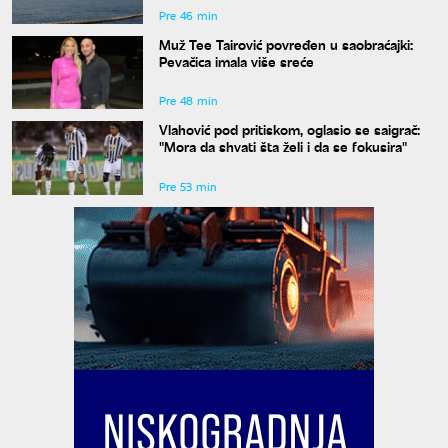
Pre 46 min
Muž Tee Tairović povređen u saobraćajki:
Pevačica imala više sreće
Pre 48 min
Vlahović pod pritiskom, oglasio se saigrač:
"Mora da shvati šta želi i da se fokusira"
Pre 53 min