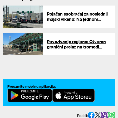
Pojačan saobraćaj za poslednji
majski vikend: Na jednom
graničnom prelazu čeka se tri
sata
Povezivanje regiona: Otvoren
granični prelaz na tromeđi
Srbije, Mađarske i Rumunije
Preuzmite mobilnu aplikaciju:
Podeli: