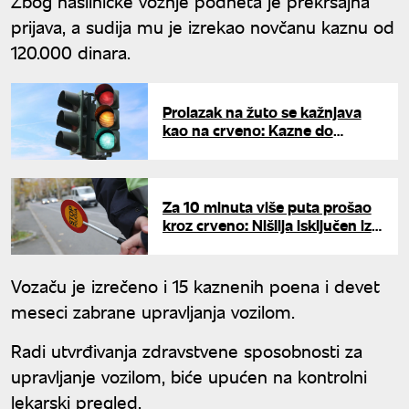
Zbog nasilničke vožnje podneta je prekršajna
prijava, a sudija mu je izrekao novčanu kaznu od
120.000 dinara.
Prolazak na žuto se kažnjava
kao na crveno: Kazne do
40.000 dinara i oduzimanje
dozvole, ali postoji izuzetak
kada zakon prašta
Za 10 minuta više puta prošao
kroz crveno: Nišlija isključen iz
saobraćaja zbog nasilničke
vožnje
Vozaču je izrečeno i 15 kaznenih poena i devet
meseci zabrane upravljanja vozilom.
Radi utvrđivanja zdravstvene sposobnosti za
upravljanje vozilom, biće upućen na kontrolni
lekarski pregled.