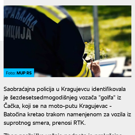
MUP RS
Foto:
Saobraćajna policija u Kragujevcu identifikovala
je šezdesetsedmogodišnjeg vozača "golfa" iz
Čačka, koji se na moto-putu Kragujevac -
Batočina kretao trakom namenjenom za vozila iz
suprotnog smera, prenosi RTK.