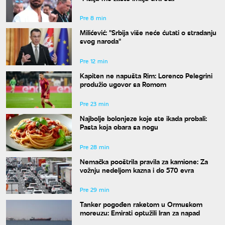
Pre 8 min
Milićević: "Srbija više neće ćutati o stradanju
svog naroda"
Pre 12 min
Kapiten ne napušta Rim: Lorenco Pelegrini
produžio ugovor sa Romom
Pre 23 min
Najbolje bolonjeze koje ste ikada probali:
Pasta koja obara sa nogu
Pre 28 min
Nemačka pooštrila pravila za kamione: Za
vožnju nedeljom kazna i do 570 evra
Pre 29 min
Tanker pogođen raketom u Ormuskom
moreuzu: Emirati optužili Iran za napad