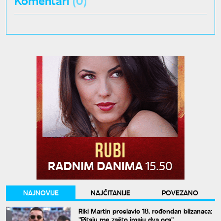
NAJNOVIJE
NAJČITANIJE
POVEZANO
Riki Martin proslavio 18. rođendan blizanaca:
"Pitaju me zašto imaju dva oca"