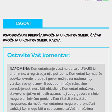
TAGOVI
SAOBRAĆAJNI PREKRŠAJ
VOŽNJA U KONTRA SMERU ČAČAK
VOŽNJA U KONTRA SMERU KAZNA
Ostavite Vaš komentar:
NAPOMENA:
Komentarisanje vesti na portalu UNA.RS je
anonimno, a registracija nije potrebna. Komentari koji sadrže
psovke, uvrede, pretnje i govor mržnje na nacionalnoj,
verskoj, rasnoj osnovi ili povodom nečije seksualne
opredeljenosti neće biti objavljeni. Komentari odražavaju
stavove isključivo njihovih autora, koji zbog govora mržnje
mogu biti i krivično gonjeni. Kao čitatelj prihvatate
mogućnost da među komentarima mogu biti pronađeni
sadržaji koji mogu biti u suprotnosti sa Vašim načelima i