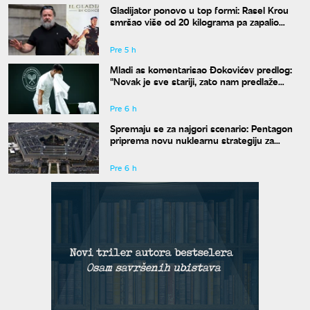
Gladijator ponovo u top formi: Rasel Krou
smršao više od 20 kilograma pa zapalio
društvene mreže novim izgledom
Pre 5 h
Mladi as komentarisao Đokovićev predlog:
"Novak je sve stariji, zato nam predlaže
kraće mečeve"
Pre 6 h
Spremaju se za najgori scenario: Pentagon
priprema novu nuklearnu strategiju za
eventualni sukob sa Rusijom i Kinom
Pre 6 h