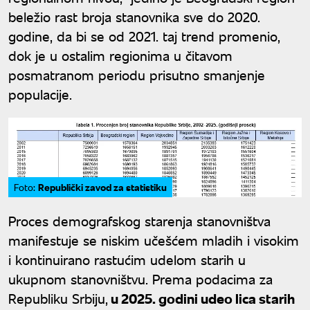
beležio rast broja stanovnika sve do 2020.
godine, da bi se od 2021. taj trend promenio,
dok je u ostalim regionima u čitavom
posmatranom periodu prisutno smanjenje
populacije.
Republički zavod za statistiku
Foto:
Proces demografskog starenja stanovništva
manifestuje se niskim učešćem mladih i visokim
i kontinuirano rastućim udelom starih u
ukupnom stanovništvu. Prema podacima za
Republiku Srbiju,
u 2025. godini udeo lica starih