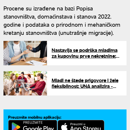
Procene su izrađene na bazi Popisa
stanovništva, domaćinstava i stanova 2022.
godine i podataka o prirodnom i mehaničkom
kretanju stanovništva (unutrašnje migracije).
Nastavlja se podrška mladima
za kupovinu prve nekretnine:
Garantna šema povećana na
900 miliona evra
Mladi ne štede prigovore i žele
fleksibilnost: UNA analizira -
koliko će novi trendovi
promeniti tržište rada?
Preuzmite mobilnu aplikaciju: