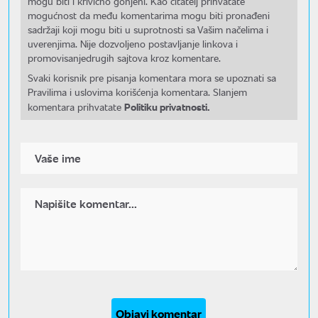
mogu biti i krivično gonjeni. Kao čitatelj prihvatate
mogućnost da među komentarima mogu biti pronađeni
sadržaji koji mogu biti u suprotnosti sa Vašim načelima i
uverenjima. Nije dozvoljeno postavljanje linkova i
promovisanjedrugih sajtova kroz komentare.
Svaki korisnik pre pisanja komentara mora se upoznati sa
Pravilima i uslovima korišćenja komentara. Slanjem
Politiku privatnosti.
komentara prihvatate
Objavi komentar