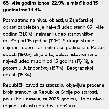
65 i više godina iznosi 22,9%, a mlađih od 15
godina ima 14,4%.
Posmatrano na nivou oblasti, u Zaječarskoj
oblasti zabeležen je najveći udeo starih 65 i više
godina (31,0%) i najmanji udeo stanovništva
mlađeg od 15 godina (11,1%). S druge strane,
najmanji udeo starih 65 i više godina je u Raškoj
oblasti (19,0%), ali je u toj oblasti istovremeno
najveći udeo mlađih od 15 godina (17,4%), a
potom u Južnobačkoj (15,7%) i Beogradskoj
oblasti (15,3%).
Republički zavod za statistiku objavljuje procene
broja stanovnika Republike Srbije po starosti,
polu i tipu naselja, za 2025. godinu, i to na nivou
regiona, oblasti i gradova i opština.