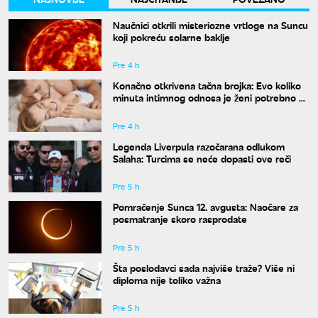
Naučnici otkrili misteriozne vrtloge na Suncu
koji pokreću solarne baklje
Pre 4 h
Konačno otkrivena tačna brojka: Evo koliko
minuta intimnog odnosa je ženi potrebno da
bi bila potpuno zadovoljna
Pre 4 h
Legenda Liverpula razočarana odlukom
Salaha: Turcima se neće dopasti ove reči
Pre 5 h
Pomračenje Sunca 12. avgusta: Naočare za
posmatranje skoro rasprodate
Pre 5 h
Šta poslodavci sada najviše traže? Više ni
diploma nije toliko važna
Pre 5 h