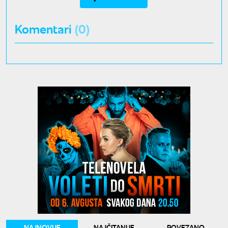
Komentari
(0)
NAJNOVIJE
NAJČITANIJE
POVEZANO