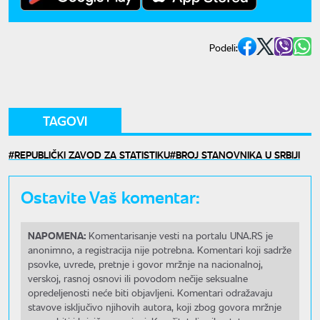
Podeli:
TAGOVI
REPUBLIČKI ZAVOD ZA STATISTIKU
BROJ STANOVNIKA U SRBIJI
Ostavite Vaš komentar:
NAPOMENA:
Komentarisanje vesti na portalu UNA.RS je
anonimno, a registracija nije potrebna. Komentari koji sadrže
psovke, uvrede, pretnje i govor mržnje na nacionalnoj,
verskoj, rasnoj osnovi ili povodom nečije seksualne
opredeljenosti neće biti objavljeni. Komentari odražavaju
stavove isključivo njihovih autora, koji zbog govora mržnje