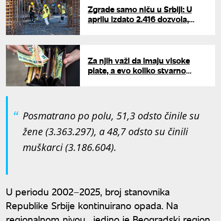
Zgrade samo niču u Srbiji: U
aprilu izdato 2.416 dozvola,
povećanje u odnosu na prošlu
godinu
Za njih važi da imaju visoke
plate, a evo koliko stvarno
zarađuju: Oglasio se Zavod za
statistiku Slovenije
Posmatrano po polu, 51,3 odsto činile su
žene (3.363.297), a 48,7 odsto su činili
muškarci (3.186.604).
U periodu 2002–2025, broj stanovnika
Republike Srbije kontinuirano opada. Na
regionalnom nivou, jedino je Beogradski region